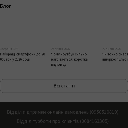
Блог
3 серпня 2026
27 липня 2026
22 липня 2026
Найкращі смартфони до 20
Чому ноутбук сильно
Чи точно смар
000 грн у 2026 році
нагрівається: коротка
вимірює пульс і
відповідь
Всі статті
Відділ підтримки онлайн замовлень (0956510819)
Відділ турботи про клієнтів (0684163305)