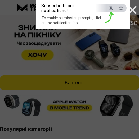
×
Subscribe to our
notifications!
To enable permission prompts, click
ESC
on the notification icon
Каталог
Популярні категорії