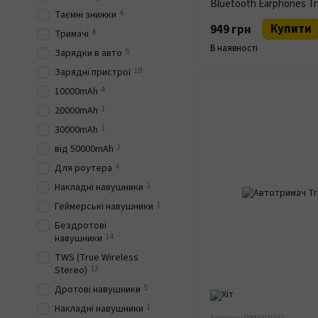
Bluetooth Earphones Tr
4
Таємні знижки
Купити
949 грн
4
Тримачі
В наявності
5
Зарядки в авто
18
Зарядні пристрої
4
10000mAh
1
20000mAh
1
30000mAh
2
від 50000mAh
4
Для роутера
1
Накладні навушники
1
Геймерські навушники
Бездротові
14
навушники
TWS (True Wireless
13
Stereo)
5
Дротові навушники
1
Накладні навушники