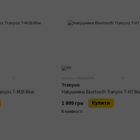
5
4
Артикул: П0000030048
Tranyoo
anyoo T-M26 Blue
Навушники Bluetooth Tranyoo T-H7 Bl
Купити
1 999 грн
В наявності