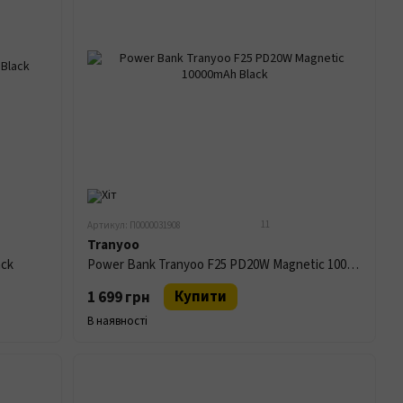
11
Артикул: П0000031908
Tranyoo
ack
Power Bank Tranyoo F25 PD20W Magnetic 10000mAh Black
Купити
1 699 грн
В наявності