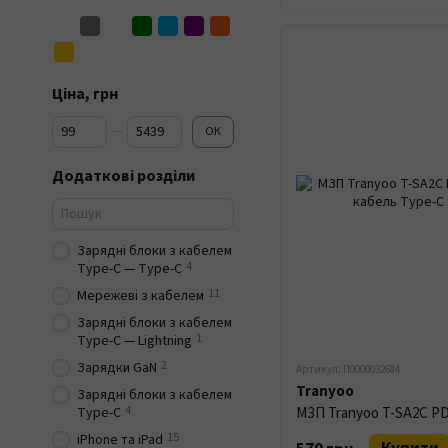
Ціна, грн
Від Ціна, грн
До Ціна, грн
ОК
Додаткові розділи
Зарядні блоки з кабелем
4
Type-C — Type-C
11
Мережеві з кабелем
Зарядні блоки з кабелем
1
Type-C — Lightning
2
Зарядки GaN
Артикул: П0000032684
Tranyoo
Зарядні блоки з кабелем
4
Type-C
15
iPhone та iPad