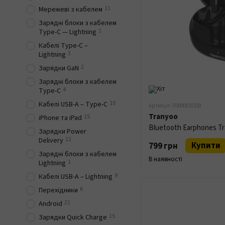
11
Мережеві з кабелем
Зарядні блоки з кабелем
1
Type-C — Lightning
Кабелі Type-C –
3
Lightning
2
Зарядки GaN
Зарядні блоки з кабелем
4
Type-C
10
Кабелі USB-A – Type-C
Артикул: П0000031559
Tranyoo
15
iPhone та iPad
Bluetooth Earphones Tr
Зарядки Power
12
Delivery
Купити
799 грн
Зарядні блоки з кабелем
В наявності
1
Lightning
9
Кабелі USB-A – Lightning
6
Перехідники
21
Android
15
Зарядки Quick Charge