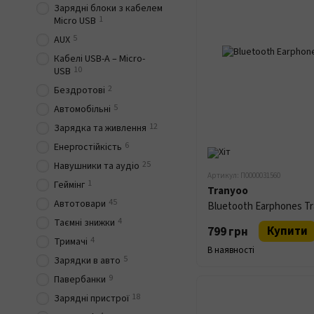
Зарядні блоки з кабелем
1
Micro USB
5
AUX
Кабелі USB-A – Micro-
10
USB
2
Бездротові
5
Автомобільні
12
Зарядка та живлення
6
Енергостійкість
25
Навушники та аудіо
Артикул: П0000031560
1
Геймінг
Tranyoo
45
Автотовари
Bluetooth Earphones Tr
4
Таємні знижки
Купити
799 грн
4
Тримачі
В наявності
5
Зарядки в авто
9
Павербанки
18
Зарядні пристрої