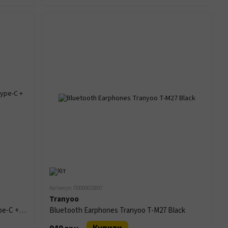
Артикул: П0000032897
Tranyoo
МЗП Tranyoo EU6 QC4.0/25W 1USB/1Type-C + кабель Type-C to Type-C White
Bluetooth Earphones Tranyoo T-M27 Black