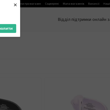
×
я
Блог
Відгуки про магазин
Соцмережі
Мапа магазинів
Вакансії
Наші
Відділ підтримки онлайн з
волити