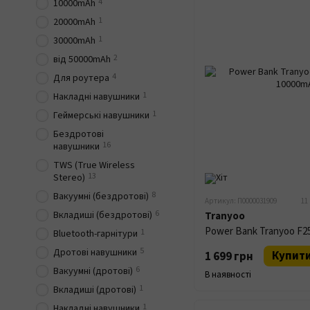
4
10000mAh
1
20000mAh
1
30000mAh
2
від 50000mAh
4
Для роутера
1
Накладні навушники
1
Геймерські навушники
Бездротові
16
навушники
TWS (True Wireless
13
Stereo)
8
Вакуумні (бездротові)
Артикул: П0000031909
11
6
Вкладиші (бездротові)
Tranyoo
1
Bluetooth-гарнітури
5
Дротові навушники
Купит
1 699 грн
6
Вакуумні (дротові)
В наявності
1
Вкладиші (дротові)
1
Накладні навушники