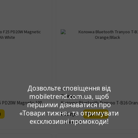
Дозвольте сповіщення від
Артикул: П0000038117
mobiletrend.com.ua, щоб
Tranyoo
Power Bank Tranyoo F25 PD20W Magnetic 10000mAh White
першими дізнаватися про
«Товари тижня» та отримувати
и
Купити
699 грн
ексклюзивні промокоди!
В наявності