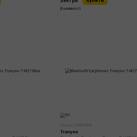
Купити
599 грн
В наявності
Артикул: П0000032898
Tranyoo