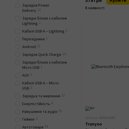
Купити
579 грн
Зарядки Power
В наявності
12
Delivery
Зарядні блоки з кабелем
1
Lightning
2
Кабелі USB-A – Lightning
1
Перехідники
21
Android
15
Зарядки Quick Charge
Зарядні блоки з кабелем
1
Micro USB
5
AUX
Кабелі USB-A – Micro-
2
USB
12
Зарядка та живлення
6
Енергостійкість
25
Навушники та аудіо
Артикул: П0000032900
1
Геймінг
Tranyoo
36
Автотовари