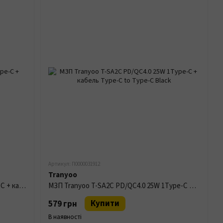
Артикул: П0000031912
Tranyoo
МЗП Tranyoo T-AP2L QC 4.0/20W 1Type-C + кабель Type-C to Lightning White
МЗП Tranyoo T-SA2C PD/QC4.0 25W 1Type-C + кабель Type-C to Type-C Black
Купити
579 грн
В наявності