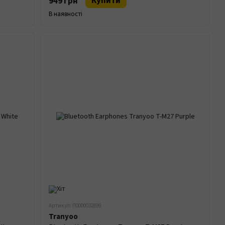
Купити
949 грн
В наявності
Артикул: П0000032899
Tranyoo