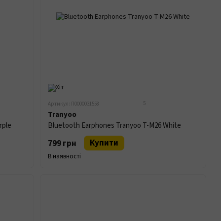
5
Артикул: П0000031558
Tranyoo
rple
Bluetooth Earphones Tranyoo T-M26 White
Купити
799 грн
В наявності