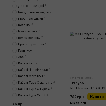
1
Дротові накладні
2
Бездротові накладні
2
Ігрові навушники
6
Колонки
7
Малі колонки
2
Великі колонки
1
Ігрова периферія
1
Гарнітури
5
AUX
2
Кабелі 3 в 1
6
Кабелі Lightning-USB
8
Кабелі Micro USB
Артикул: П0000031934
3
Кабелі Type C-Lightning
Tranyoo
4
Кабелі Type C-Type C
8
Кабелі Type C-USB
Купити
789 грн
В наявності
Колір