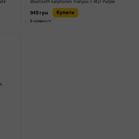
ite
Bluetooth Earphones Tranyoo T-M27 Purple
Купити
949 грн
В наявності