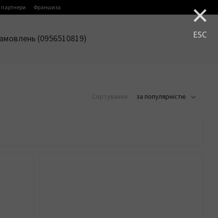
×
 партнери
Франшиза
ESC
амовлень (0956510819)
Сортування:
за популярністю