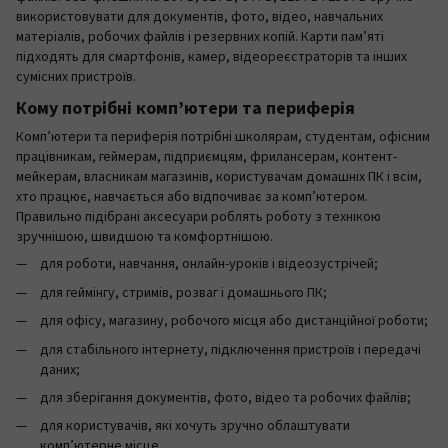
використовувати для документів, фото, відео, навчальних
матеріалів, робочих файлів і резервних копій. Карти пам’яті
підходять для смартфонів, камер, відеореєстраторів та інших
сумісних пристроїв.
Кому потрібні комп’ютери та периферія
Комп’ютери та периферія потрібні школярам, студентам, офісним
працівникам, геймерам, підприємцям, фрилансерам, контент-
мейкерам, власникам магазинів, користувачам домашніх ПК і всім,
хто працює, навчається або відпочиває за комп’ютером.
Правильно підібрані аксесуари роблять роботу з технікою
зручнішою, швидшою та комфортнішою.
для роботи, навчання, онлайн-уроків і відеозустрічей;
для геймінгу, стримів, розваг і домашнього ПК;
для офісу, магазину, робочого місця або дистанційної роботи;
для стабільного інтернету, підключення пристроїв і передачі
даних;
для зберігання документів, фото, відео та робочих файлів;
для користувачів, які хочуть зручно облаштувати
комп’ютерне місце.