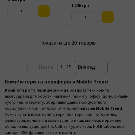
1 249 грн
Показати ще 20 товарів
Назад
Вперед
1
з 25
Комп’ютери та периферія в Mobile Trend
Комп’ютери та периферія
— це розділ із технікою та
аксесуарами для роботи, навчання, геймінгу, офісу, дому, онлайн-
зустрічей, інтернету, зберігання даних і комфортного
користування комп’ютером. В інтернет-магазині
Mobile Trend
можна купити ігрові комп’ютери, монітори, комп’ютерні миші,
клавіатури, комплекти клавіатури та миші, килимки, мережеве
обладнання, аудіо для ПК, USB та Type-C хаби, HDMI кабелі, веб-
камери, USB-флешки та карти пам’яті.