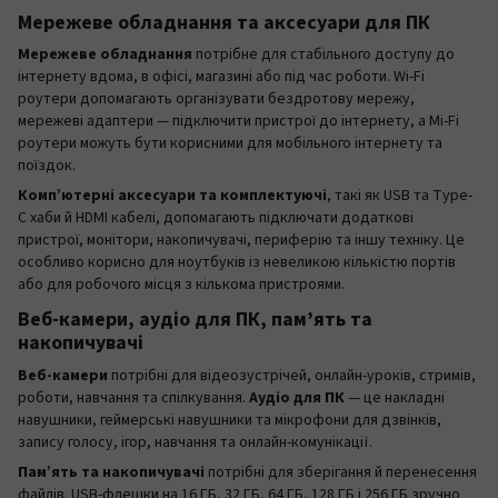
Мережеве обладнання та аксесуари для ПК
Мережеве обладнання
потрібне для стабільного доступу до
інтернету вдома, в офісі, магазині або під час роботи. Wi-Fi
роутери допомагають організувати бездротову мережу,
мережеві адаптери — підключити пристрої до інтернету, а Mi-Fi
роутери можуть бути корисними для мобільного інтернету та
поїздок.
Комп’ютерні аксесуари та комплектуючі
, такі як USB та Type-
C хаби й HDMI кабелі, допомагають підключати додаткові
пристрої, монітори, накопичувачі, периферію та іншу техніку. Це
особливо корисно для ноутбуків із невеликою кількістю портів
або для робочого місця з кількома пристроями.
Веб-камери, аудіо для ПК, пам’ять та
накопичувачі
Веб-камери
потрібні для відеозустрічей, онлайн-уроків, стримів,
роботи, навчання та спілкування.
Аудіо для ПК
— це накладні
навушники, геймерські навушники та мікрофони для дзвінків,
запису голосу, ігор, навчання та онлайн-комунікації.
Пам’ять та накопичувачі
потрібні для зберігання й перенесення
файлів. USB-флешки на 16 ГБ, 32 ГБ, 64 ГБ, 128 ГБ і 256 ГБ зручно