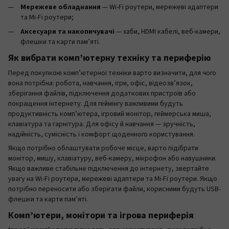
Мережеве обладнання
— Wi-Fi роутери, мережеві адаптери
та Mi-Fi роутери;
Аксесуари та накопичувачі
— хаби, HDMI кабелі, веб-камери,
флешки та карти пам’яті.
Як вибрати комп’ютерну техніку та периферію
Перед покупкою комп’ютерної техніки варто визначити, для чого
вона потрібна: робота, навчання, ігри, офіс, відеозв’язок,
зберігання файлів, підключення додаткових пристроїв або
покращення інтернету. Для геймінгу важливими будуть
продуктивність комп’ютера, ігровий монітор, геймерська миша,
клавіатура та гарнітура. Для офісу й навчання — зручність,
надійність, сумісність і комфорт щоденного користування.
Якщо потрібно облаштувати робоче місце, варто підібрати
монітор, мишу, клавіатуру, веб-камеру, мікрофон або навушники.
Якщо важливе стабільне підключення до інтернету, звертайте
увагу на Wi-Fi роутери, мережеві адаптери та Mi-Fi роутери. Якщо
потрібно переносити або зберігати файли, корисними будуть USB-
флешки та карти пам’яті.
Комп’ютери, монітори та ігрова периферія