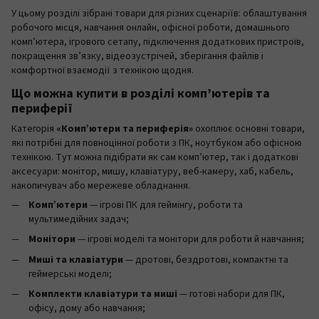
У цьому розділі зібрані товари для різних сценаріїв: облаштування
робочого місця, навчання онлайн, офісної роботи, домашнього
комп’ютера, ігрового сетапу, підключення додаткових пристроїв,
покращення зв’язку, відеозустрічей, зберігання файлів і
комфортної взаємодії з технікою щодня.
Що можна купити в розділі комп’ютерів та
периферії
Категорія
«Комп’ютери та периферія»
охоплює основні товари,
які потрібні для повноцінної роботи з ПК, ноутбуком або офісною
технікою. Тут можна підібрати як сам комп’ютер, так і додаткові
аксесуари: монітор, мишу, клавіатуру, веб-камеру, хаб, кабель,
накопичувач або мережеве обладнання.
Комп’ютери
— ігрові ПК для геймінгу, роботи та
мультимедійних задач;
Монітори
— ігрові моделі та монітори для роботи й навчання;
Миші та клавіатури
— дротові, бездротові, компактні та
геймерські моделі;
Комплекти клавіатури та миші
— готові набори для ПК,
офісу, дому або навчання;