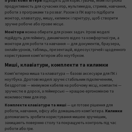
Ігрові комп’ютери
підходять для користувачів, яким потрібна
продуктивність для сучасних ігор, мультимедіа, стримів, навчання,
роботи з програмами та розваг. Разом із ПК варто підібрати
монітор, клавіатуру, мишу, килимок і гарнітуру, щоб створити
зручне робоче або ігрове місце.
Монітори
можна обирати для різних задач. Ігрові моделі
підійдуть для геймінгу, динамічного відео та комфортної гри, а
монітори для роботи та навчання — для документів, браузера,
онлайн-уроків, таблиць, презентацій, відеозустрічей і щоденного
користування комп’ютером або ноутбуком.
Миші, клавіатури, комплекти та килимки
Комп’ютерна миша та клавіатура — базові аксесуари для ПК і
ноутбука. Дротові моделі зручні стабільним підключенням,
бездротові — мінімумом кабелів на робочому місці, компактні —
зручністю в дорозі, а геймерські — кращою ергономікою та
можливостями для ігор.
Комплекти клавіатури та миші
— це готове рішення для
роботи, навчання, офісу або домашнього комп’ютера.
Килимки
допомагають зробити користування мишею зручнішим,
захищають поверхню столу та покращують контроль під час
роботи або гри.