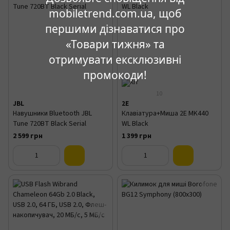
mobiletrend.com.ua, щоб
першими дізнаватися про
«Товари тижня» та
отримувати ексклюзивні
промокоди!
10
JBL
2E
Навушники Bluetooth JBL
Клавіатура+Миша 2E MK440
Tune 720BT Black Serial
WL Black
2 599 грн
1 399 грн