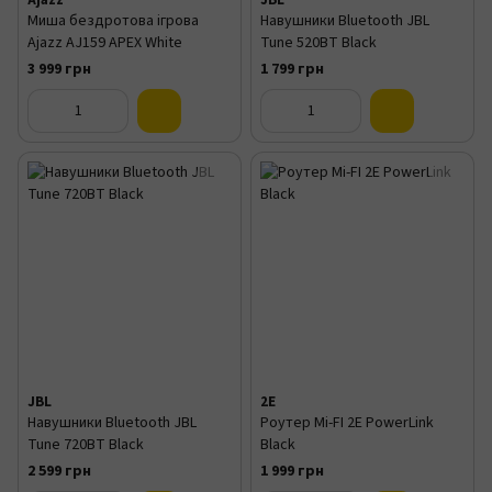
Ajazz
JBL
Миша бездротова ігрова
Навушники Bluetooth JBL
Ajazz AJ159 APEX White
Tune 520BT Black
3 999 грн
1 799 грн
JBL
2E
Навушники Bluetooth JBL
Роутер Mi-FI 2E PowerLink
Tune 720BT Black
Black
2 599 грн
1 999 грн