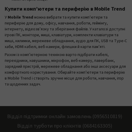
Купити комп’ютери та периферію в Mobile Trend
У
Mobile Trend
можна вибрати та купити комп’ютери та
периферію для дому, офісу, навчання, роботи, геймінгу,
інтернету, відеозв’язку та зберігання файлів. У каталозі доступні
ігрові ПК, монітори, миші, клавіатури, комплекти клавіатури та
миші, килимки, мережеве обладнання, аудіо для ПК, USB та Type-C
хаби, HDMI кабелі, веб-камери, флешки й карти пам’яті.
Разом із комп’ютерною технікою варто підібрати кабелі,
перехідники, навушники, мікрофон, веб-камеру, павербанк,
зарядний пристрій, мережеве обладнання або інші аксесуари для
комфортного користування. Обирайте комп’ютери та периферію
в Mobile Trend і створіть зручне місце для роботи, навчання, ігор
та щоденних задач.
Відділ підтримки онлайн замовлень (0956510819)
Відділ турботи про клієнтів (0684163305)