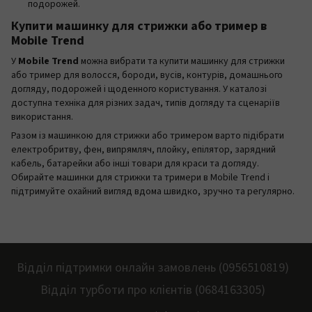
подорожей.
Купити машинку для стрижки або тример в
Mobile Trend
У
Mobile Trend
можна вибрати та купити машинку для стрижки
або тример для волосся, бороди, вусів, контурів, домашнього
догляду, подорожей і щоденного користування. У каталозі
доступна техніка для різних задач, типів догляду та сценаріїв
використання.
Разом із машинкою для стрижки або тримером варто підібрати
електробритву, фен, випрямляч, плойку, епілятор, зарядний
кабель, батарейки або інші товари для краси та догляду.
Обирайте машинки для стрижки та тримери в Mobile Trend і
підтримуйте охайний вигляд вдома швидко, зручно та регулярно.
Відділ підтримки онлайн замовлень (0956510819)
Відділ турботи про клієнтів (0684163305)