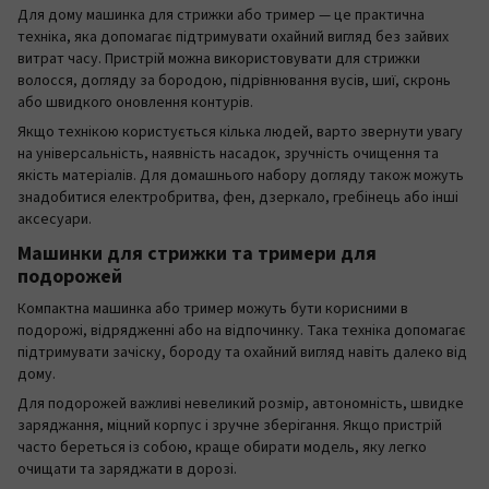
Для дому машинка для стрижки або тример — це практична
техніка, яка допомагає підтримувати охайний вигляд без зайвих
витрат часу. Пристрій можна використовувати для стрижки
волосся, догляду за бородою, підрівнювання вусів, шиї, скронь
або швидкого оновлення контурів.
Якщо технікою користується кілька людей, варто звернути увагу
на універсальність, наявність насадок, зручність очищення та
якість матеріалів. Для домашнього набору догляду також можуть
знадобитися електробритва, фен, дзеркало, гребінець або інші
аксесуари.
Машинки для стрижки та тримери для
подорожей
Компактна машинка або тример можуть бути корисними в
подорожі, відрядженні або на відпочинку. Така техніка допомагає
підтримувати зачіску, бороду та охайний вигляд навіть далеко від
дому.
Для подорожей важливі невеликий розмір, автономність, швидке
заряджання, міцний корпус і зручне зберігання. Якщо пристрій
часто береться із собою, краще обирати модель, яку легко
очищати та заряджати в дорозі.