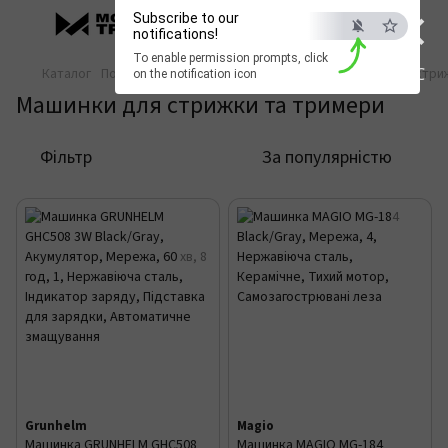
×
Subscribe to our
notifications!
To enable permission prompts, click
ESC
Каталог
Побутова техніка
Краса та догляд
Машинки для стри
on the notification icon
Машинки для стрижки та тримери
Фільтр
За популярністю
Grunhelm
Magio
Машинка GRUNHELM GHC508
Машинка MAGIO МG-184