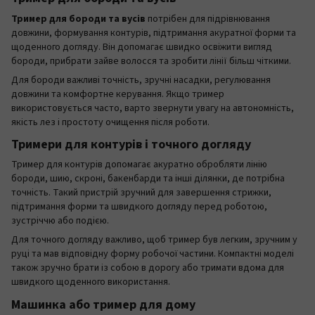
Тример для бороди та вусів
потрібен для підрівнювання
довжини, формування контурів, підтримання акуратної форми та
щоденного догляду. Він допомагає швидко освіжити вигляд
бороди, прибрати зайве волосся та зробити лінії більш чіткими.
Для бороди важливі точність, зручні насадки, регулювання
довжини та комфортне керування. Якщо тример
використовується часто, варто звернути увагу на автономність,
якість лез і простоту очищення після роботи.
Тримери для контурів і точного догляду
Тример для контурів допомагає акуратно обробляти лінію
бороди, шию, скроні, бакенбарди та інші ділянки, де потрібна
точність. Такий пристрій зручний для завершення стрижки,
підтримання форми та швидкого догляду перед роботою,
зустріччю або подією.
Для точного догляду важливо, щоб тример був легким, зручним у
руці та мав відповідну форму робочої частини. Компактні моделі
також зручно брати із собою в дорогу або тримати вдома для
швидкого щоденного використання.
Машинка або тример для дому