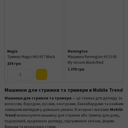
Magio
Remington
Тример Magio MG-917 Black
Машинка Remington HC5100
My Groom Black/Red
239 грн
1 279 грн
Машинки для стрижки та тримери в Mobile Trend
Машинки для стрижки та тримери
— це техніка для догляду за
волоссям, бородою, вусами, контурами, бакенбардами та охайним
зовнішнім виглядом у домашніх умовах. В інтернет-магазині
Mobile
Trend
можна купити машинку для стрижки або тример для дому,
подорожей, щоденного догляду, підтримання зачіски, форми
бороди та акуратного стилю.