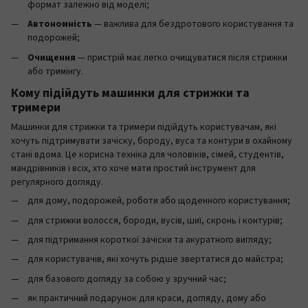
формат залежно від моделі;
Автономність
— важлива для бездротового користування та
подорожей;
Очищення
— пристрій має легко очищуватися після стрижки
або тримінгу.
Кому підійдуть машинки для стрижки та
тримери
Машинки для стрижки та тримери підійдуть користувачам, які
хочуть підтримувати зачіску, бороду, вуса та контури в охайному
стані вдома. Це корисна техніка для чоловіків, сімей, студентів,
мандрівників і всіх, хто хоче мати простий інструмент для
регулярного догляду.
для дому, подорожей, роботи або щоденного користування;
для стрижки волосся, бороди, вусів, шиї, скронь і контурів;
для підтримання короткої зачіски та акуратного вигляду;
для користувачів, які хочуть рідше звертатися до майстра;
для базового догляду за собою у зручний час;
як практичний подарунок для краси, догляду, дому або