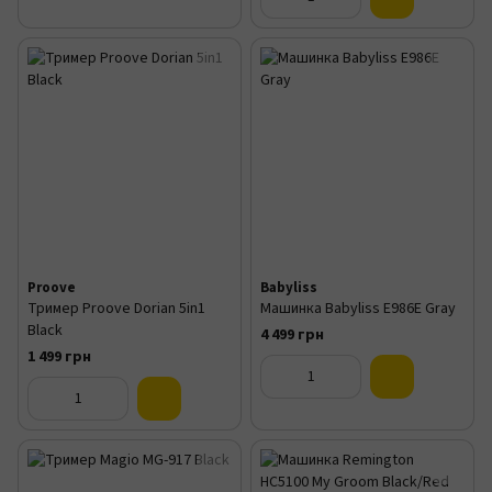
Proove
Babyliss
Тример Proove Dorian 5in1
Машинка Babyliss E986E Gray
Black
4 499 грн
1 499 грн