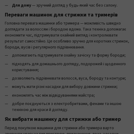
Для дому
— зручний догляд у будь-який час без салону.
Переваги машинок для стрижки та тримерів
Головна перевага машинки або тримера — можливість швидко
доглядати за волоссям і бородою вдома. Така техніка допомагає
економити час, підтримувати охайний вигляд і контролювати
результат самостійно. Це особливо зручно для коротких стрижок,
бороди, вусів і регулярного підрівнювання.
допомагають підтримувати охайну зачіску та форму бороди;
підходять для домашнього догляду, подорожей і щоденного
користування;
дозволяють підрівнювати волосся, вуса, бороду та контури;
можуть мати різні насадки для вибору довжини стрижки;
економлять час між відвідуваннями майстра;
добре поєднуються з електробритвами, фенами та іншою
технікою для краси й догляду.
Як вибрати машинку для стрижки або тример
Перед покупкою машинки для стрижки або тримера варто
звернути увагу на тип пристрою, призначення, леза, насадки,