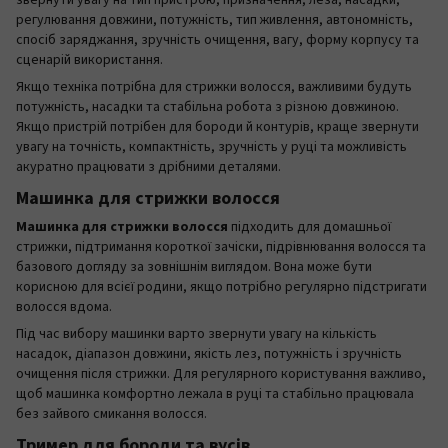
регулювання довжини, потужність, тип живлення, автономність,
спосіб заряджання, зручність очищення, вагу, форму корпусу та
сценарій використання.
Якщо техніка потрібна для стрижки волосся, важливими будуть
потужність, насадки та стабільна робота з різною довжиною.
Якщо пристрій потрібен для бороди й контурів, краще звернути
увагу на точність, компактність, зручність у руці та можливість
акуратно працювати з дрібними деталями.
Машинка для стрижки волосся
Машинка для стрижки волосся
підходить для домашньої
стрижки, підтримання короткої зачіски, підрівнювання волосся та
базового догляду за зовнішнім виглядом. Вона може бути
корисною для всієї родини, якщо потрібно регулярно підстригати
волосся вдома.
Під час вибору машинки варто звернути увагу на кількість
насадок, діапазон довжини, якість лез, потужність і зручність
очищення після стрижки. Для регулярного користування важливо,
щоб машинка комфортно лежала в руці та стабільно працювала
без зайвого смикання волосся.
Тример для бороди та вусів