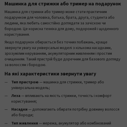
Машинка для стрижки або тример на подарунок
Машинка для стрижки або тример може стати практичним
подарунком для чоловіка, батька, брата, друга, студента або
людини, яка любить самостійно доглядати за зачіскою чи
бородою. Це корисна техніка для дому, подорожей і щоденного
користування.
Якщо подарунок обирається без точних побажань, краще
звернути увагу на універсальні моделі з кількома насадками,
зрозумілим керуванням, акумуляторним живленням і простим
очищенням. Такий пристрій буде доречним для базового догляду
за волоссям і бородою.
На які характеристики звернути увагу
Тип пристрою
— машинка для стрижки, тример або
універсальна модель;
Леза
— впливають на якість стрижки, точність і комфорт
користування;
Насадки
— допомагають обирати потрібну довжину волосся
або бороди;
Тип живлення
— мережа, акумулятор або комбінований