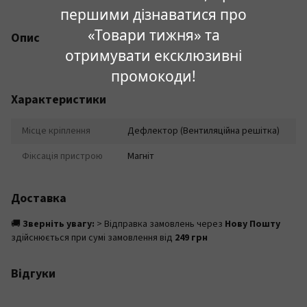
першими дізнаватися про
«Товари тижня» та
Опис
отримувати ексклюзивні
промокоди!
Характеристики
Місце кріплення
Дефлектор (Вентиляційна решітка)
Фіксація пристрою
Магніт
Доставка
🚚
Зверніть увагу:
> Відправка замовлень через
Нову Пошту
здійснюється при сумі замовлення від
249 грн
Відгуки