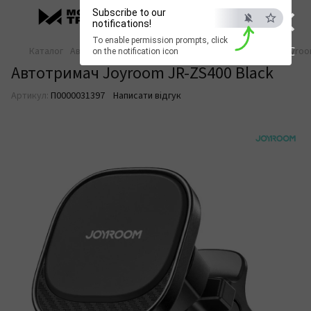
×
Subscribe to our
notifications!
To enable permission prompts, click
ESC
Каталог
Автотовари
Автотовари Joyroom
Автотримач Joyroo
on the notification icon
Автотримач Joyroom JR-ZS400 Black
Артикул:
П0000031397
Написати відгук