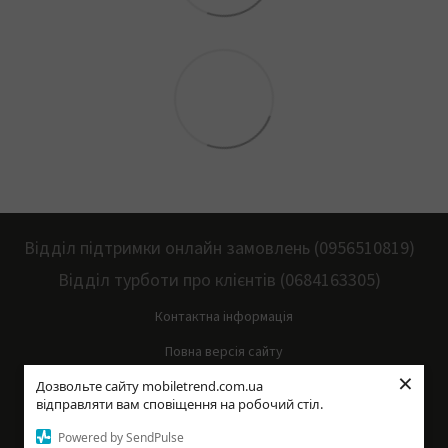
Відділ підтримки онлайн замовлень (0956510819)
Відділ турботи про клієнтів (0684163305)
Контактна інформація
Повна версія сайту
×
Дозвольте сайту mobiletrend.com.ua
Мапа сайту
відправляти вам сповіщення на робочий стіл.
© 2014—2026
Powered by SendPulse