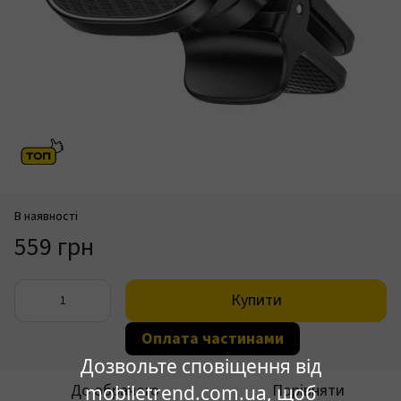
В наявності
559 грн
Купити
Оплата частинами
Дозвольте сповіщення від
До обраного
Порівняти
mobiletrend.com.ua, щоб