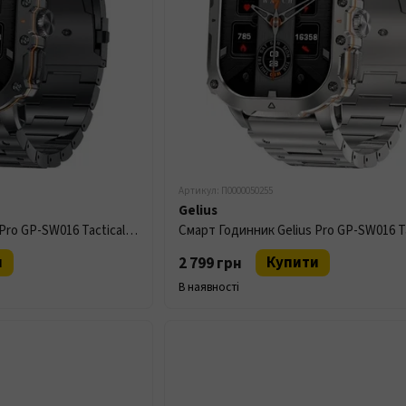
Артикул: П0000050255
Gelius
Смарт Годинник Gelius Pro GP-SW016 Tactical Heavy IP68 Black
и
Купити
2 799 грн
В наявності