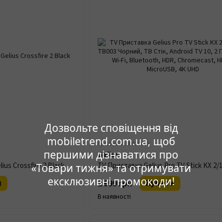
Дозвольте сповіщення від
mobiletrend.com.ua, щоб
Артикул: П0000024879
першими дізнаватися про
Gelius
us Crossfire 2 Black
«Товари тижня» та отримувати
ексклюзивні промокоди!
и
Купити
2 999 грн
В наявності