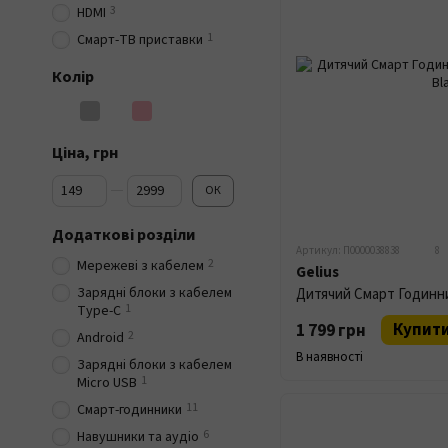
3
HDMI
1
Смарт-ТВ приставки
Колір
Ціна, грн
Від Ціна, грн
До Ціна, грн
ОК
Додаткові розділи
Артикул: П0000038838
8
2
Мережеві з кабелем
Gelius
Зарядні блоки з кабелем
1
Type-C
Купит
1 799 грн
2
Android
В наявності
Зарядні блоки з кабелем
1
Micro USB
11
Смарт-годинники
6
Навушники та аудіо