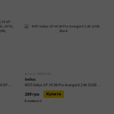
Артикул: П0000021986
Gelius
TV Приставка Gelius Pro TV Stick KX 2/16 GP-TB003 Чорний
МЗП Gelius GP-HC06 Pro Avangard 2.4A 2USB Black
Купити
289 грн
В наявності