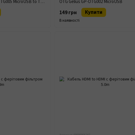
Перехідник Gelius GP-OTG005 MicroUSB to Type-C
OTG Gelius GP-OTG002 MicroUSB
Купити
149 грн
В наявності