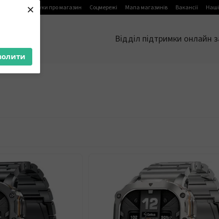
×
я
Блог
Відгуки про магазин
Соцмережі
Мапа магазинів
Вакансії
Наші
Відділ підтримки онлайн з
волити