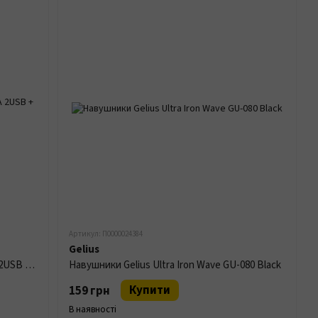
Артикул: П0000024384
Gelius
МЗП Gelius GP-HC06 Pro Avangard 2.4A 2USB + MicroUSB Cable Black
Навушники Gelius Ultra Iron Wave GU-080 Black
Купити
159 грн
В наявності