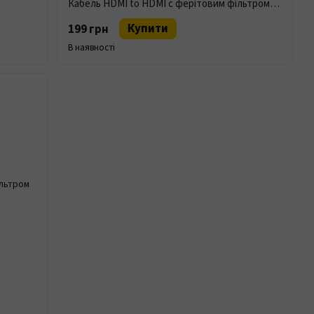
Кабель HDMI to HDMI с ферітовим фільтром 1.5m
Купити
199 грн
В наявності