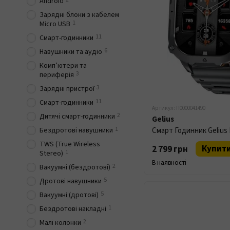
Android
Зарядні блоки з кабелем
1
Micro USB
11
Смарт-годинники
6
Навушники та аудіо
Комп’ютери та
3
периферія
3
Зарядні пристрої
11
Смарт-годинники
Артикул: П0000041490
2
Дитячі смарт-годинники
Gelius
1
Бездротові навушники
TWS (True Wireless
Купит
2 799 грн
1
Stereo)
В наявності
2
Вакуумні (бездротові)
5
Дротові навушники
5
Вакуумні (дротові)
1
Бездротові накладні
2
Малі колонки