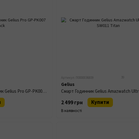
39
Артикул: П0000036809
Gelius
Дитячий Смарт Годинник Gelius Pro GP-PK007 Black
и
Купити
2 499 грн
В наявності