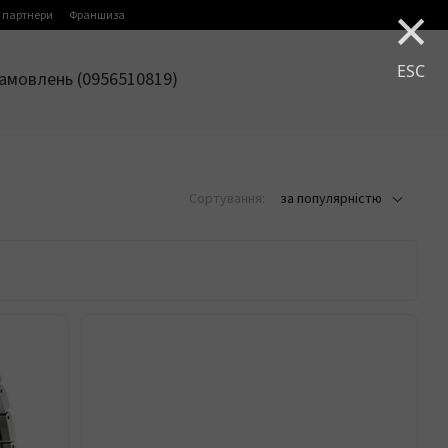
×
 партнери
Франшиза
ESC
амовлень (0956510819)
Сортування:
за популярністю