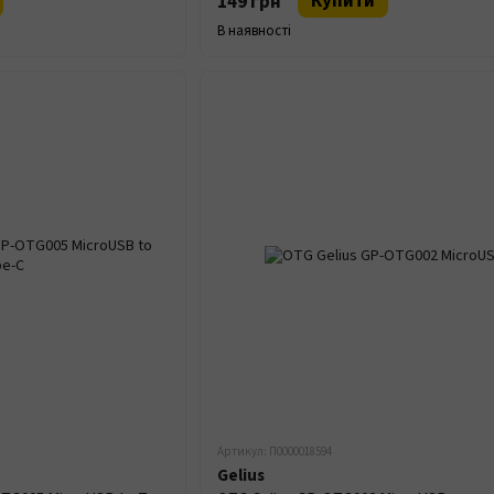
Купити
149 грн
В наявності
Артикул: П0000018594
Gelius