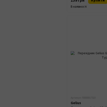
Купити
159 грн
В наявності
Артикул: П0000017510
Gelius