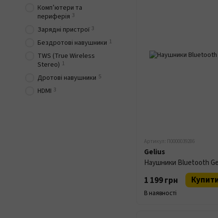
Комп’ютери та
3
периферія
3
Зарядні пристрої
1
Бездротові навушники
TWS (True Wireless
1
Stereo)
5
Дротові навушники
3
HDMI
Артикул: П0000039286
Gelius
Наушники Bluetooth Geli
Купит
1 199 грн
В наявності