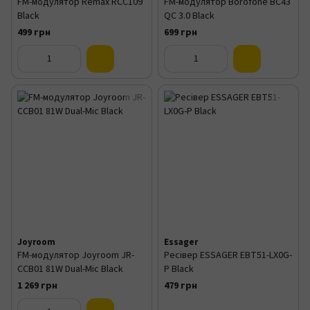
FM-модулятор Remax RCC109
FM-модулятор Borofone BC43
Black
QC 3.0 Black
499 грн
699 грн
Joyroom
Essager
FM-модулятор Joyroom JR-
Ресівер ESSAGER EBT51-LX0G-
CCB01 81W Dual-Mic Black
P Black
1 269 грн
479 грн