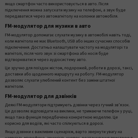
якщо смартфон часто використовується в авто. Після
підключення можна запускати музику на телефоні, а звук буде
передаватися через автомагнітолу на колонки автомобіля.
FM-модулятор для музики в авто
FM-модулятор допомагає слухати музику в автомобілі навіть тоді,
коли магнітола не має Bluetooth, USB або інших сучасних способів
підключення. Достатньо налаштувати частоту на модуляторі та
магнітолі, після чого звук зі смартфона або носія буде
відтворюватися через аудіосистему авто.
Це зручно для поїздок містом, подорожей, роботи в дорозі, таксі,
доставки або щоденного маршруту на роботу. FM-модулятор
дозволяє слухати улюблений контент без заміни штатної
магнітоли.
FM-модулятор для дзвінків
Деякі FM-модулятори підтримують дзвінки через гучний зв’язок.
Це дозволяє відповідати на виклики, не тримаючи телефон у руці,
якщо така функція передбачена конкретною моделлю. Це
корисно для водіїв, які часто спілкуються в дорозі.
Якщо дзвінки є важливим сценарієм, варто звернути увагу на