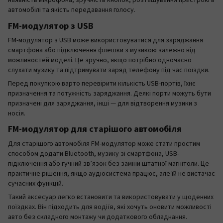
наявність мікрофона, зручність кнопок, розташування пристрою в
автомобілі та якість передавання голосу.
FM-модулятор з USB
FM-модулятор з USB може використовуватися для заряджання
смартфона або підключення флешки з музикою залежно від
можливостей моделі. Це зручно, якщо потрібно одночасно
слухати музику та підтримувати заряд телефону під час поїздки.
Перед покупкою варто перевірити кількість USB-портів, їхнє
призначення та потужність заряджання. Деякі порти можуть бути
призначені для заряджання, інші — для відтворення музики з
носія.
FM-модулятор для старішого автомобіля
Для старішого автомобіля FM-модулятор може стати простим
способом додати Bluetooth, музику зі смартфона, USB-
підключення або гучний зв’язок без заміни штатної магнітоли. Це
практичне рішення, якщо аудіосистема працює, але їй не вистачає
сучасних функцій.
Такий аксесуар легко встановити та використовувати у щоденних
поїздках. Він підходить для водіїв, які хочуть оновити можливості
авто без складного монтажу чи додаткового обладнання.