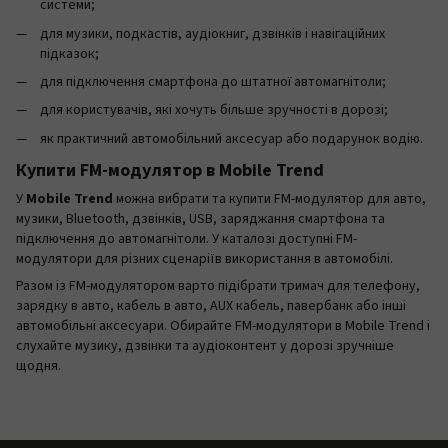
системи;
для музики, подкастів, аудіокниг, дзвінків і навігаційних
підказок;
для підключення смартфона до штатної автомагнітоли;
для користувачів, які хочуть більше зручності в дорозі;
як практичний автомобільний аксесуар або подарунок водію.
Купити FM-модулятор в Mobile Trend
У
Mobile Trend
можна вибрати та купити FM-модулятор для авто,
музики, Bluetooth, дзвінків, USB, заряджання смартфона та
підключення до автомагнітоли. У каталозі доступні FM-
модулятори для різних сценаріїв використання в автомобілі.
Разом із FM-модулятором варто підібрати тримач для телефону,
зарядку в авто, кабель в авто, AUX кабель, павербанк або інші
автомобільні аксесуари. Обирайте FM-модулятори в Mobile Trend і
слухайте музику, дзвінки та аудіоконтент у дорозі зручніше
щодня.