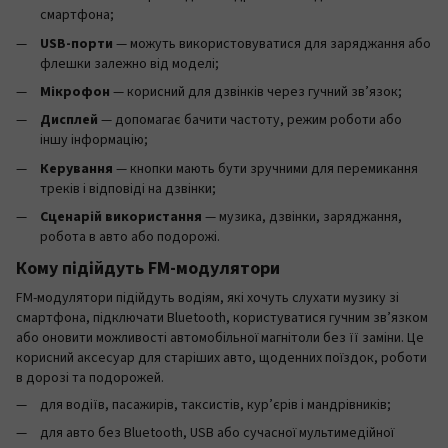
смартфона;
USB-порти
— можуть використовуватися для заряджання або
флешки залежно від моделі;
Мікрофон
— корисний для дзвінків через гучний зв’язок;
Дисплей
— допомагає бачити частоту, режим роботи або
іншу інформацію;
Керування
— кнопки мають бути зручними для перемикання
треків і відповіді на дзвінки;
Сценарій використання
— музика, дзвінки, заряджання,
робота в авто або подорожі.
Кому підійдуть FM-модулятори
FM-модулятори підійдуть водіям, які хочуть слухати музику зі
смартфона, підключати Bluetooth, користуватися гучним зв’язком
або оновити можливості автомобільної магнітоли без її заміни. Це
корисний аксесуар для старіших авто, щоденних поїздок, роботи
в дорозі та подорожей.
для водіїв, пасажирів, таксистів, кур’єрів і мандрівників;
для авто без Bluetooth, USB або сучасної мультимедійної