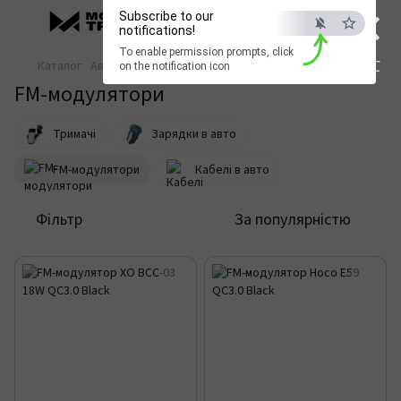
×
Subscribe to our
notifications!
To enable permission prompts, click
ESC
Каталог
Автотовари
FM-модулятори
on the notification icon
FM-модулятори
Тримачі
Зарядки в авто
FM-модулятори
Кабелі в авто
Фільтр
За популярністю