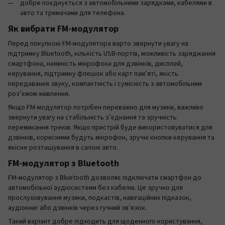
добре поєднується з автомобільними зарядками, кабелями в
авто та тримачами для телефона.
Як вибрати FM-модулятор
Перед покупкою FM-модулятора варто звернути увагу на
підтримку Bluetooth, кількість USB-портів, можливість заряджання
смартфона, наявність мікрофона для дзвінків, дисплей,
керування, підтримку флешок або карт пам’яті, якість
передавання звуку, компактність і сумісність з автомобільним
роз’ємом живлення.
Якщо FM-модулятор потрібен переважно для музики, важливо
звернути увагу на стабільність з’єднання та зручність
перемикання треків. Якщо пристрій буде використовуватися для
дзвінків, корисними будуть мікрофон, зручні кнопки керування та
якісне розташування в салоні авто.
FM-модулятор з Bluetooth
FM-модулятор з Bluetooth дозволяє підключати смартфон до
автомобільної аудіосистеми без кабелю. Це зручно для
прослуховування музики, подкастів, навігаційних підказок,
аудіокниг або дзвінків через гучний зв’язок.
Такий варіант добре підходить для щоденного користування,