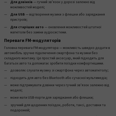
Для дзвінків
— гучний зв’язок у дорозі залежно від
можливостей моделі;
Для USB
— відтворення музики з флешки або заряджання
пристроїв;
Для старіших авто
— оновлення можливостей штатної
магнітоли без заміни аудіосистеми.
Переваги FM-модуляторів
Головна перевага FM-модулятора — можливість швидко додати в
автомобіль зручне підключення смартфона та музики без
складного монтажу. Це простий аксесуар, який підходить для
багатьох авто та допомагає зробити поїздки комфортнішими.
дозволяє слухати музику зі смартфона через автомагнітолу;
підходить для авто без Bluetooth або сучасної мультимедіа;
може підтримувати дзвінки через гучний зв’язок залежно від
моделі;
може мати USB-порти для заряджання або флешки;
зручний для щоденних поїздок, роботи, таксі, доставки та
подорожей;