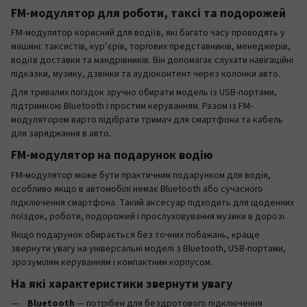
FM-модулятор для роботи, таксі та подорожей
FM-модулятор корисний для водіїв, які багато часу проводять у
машині: таксистів, кур’єрів, торгових представників, менеджерів,
водіїв доставки та мандрівників. Він допомагає слухати навігаційні
підказки, музику, дзвінки та аудіоконтент через колонки авто.
Для тривалих поїздок зручно обирати модель із USB-портами,
підтримкою Bluetooth і простим керуванням. Разом із FM-
модулятором варто підібрати тримач для смартфона та кабель
для заряджання в авто.
FM-модулятор на подарунок водію
FM-модулятор може бути практичним подарунком для водія,
особливо якщо в автомобілі немає Bluetooth або сучасного
підключення смартфона. Такий аксесуар підходить для щоденних
поїздок, роботи, подорожей і прослуховування музики в дорозі.
Якщо подарунок обирається без точних побажань, краще
звернути увагу на універсальні моделі з Bluetooth, USB-портами,
зрозумілим керуванням і компактним корпусом.
На які характеристики звернути увагу
Bluetooth
— потрібен для бездротового підключення