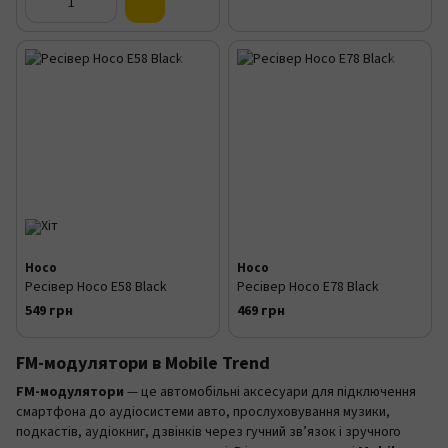
Hoco
Hoco
Ресівер Hoco E58 Black
Ресівер Hoco E78 Black
549 грн
469 грн
FM-модулятори в Mobile Trend
FM-модулятори
— це автомобільні аксесуари для підключення
смартфона до аудіосистеми авто, прослуховування музики,
подкастів, аудіокниг, дзвінків через гучний зв’язок і зручного