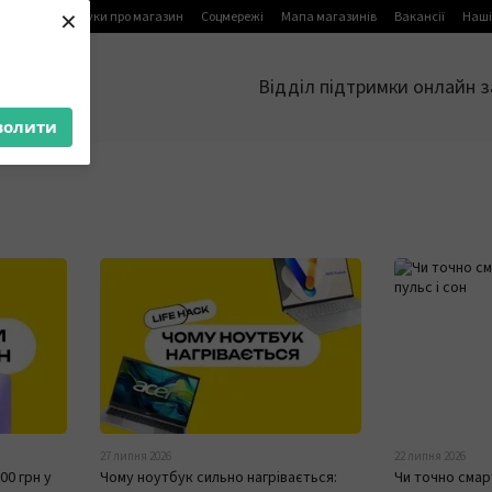
×
я
Блог
Відгуки про магазин
Соцмережі
Мапа магазинів
Вакансії
Наші
Відділ підтримки онлайн з
волити
27 липня 2026
22 липня 2026
00 грн у
Чому ноутбук сильно нагрівається:
Чи точно смар