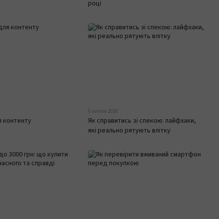
році
6 липня 2026
я контенту
Як справитись зі спекою: лайфхаки,
які реально рятують влітку