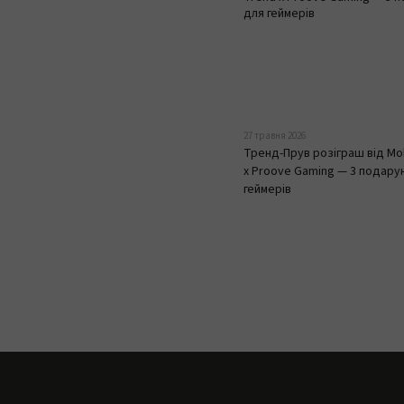
27 травня 2026
Тренд-Прув розіграш від Mo
x Proove Gaming — 3 подару
геймерів