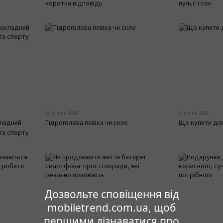
коротка відповідь
пульс і сон
13 липня 2026
8 липня 2026
кладний
Гідрогелева плівка чи скло
Що купити дл
 та спорту
Дозвольте сповіщення від
mobiletrend.com.ua, щоб
першими дізнаватися про