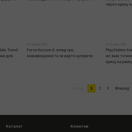
25 травня 2026
12 травня 2026
bile Trend
Forza Horizon 6: огляд гри,
PlayStation 6
нки для
нововведення та чи варто купувати
не знає точног
кризу на ринку
Назад
1
2
3
Вперед
Каталог
Клієнтам