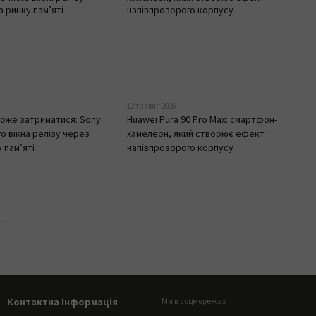
12 травня 2026
 може затриматися: Sony
Huawei Pura 90 Pro Max: смартфон-
о вікна релізу через
хамелеон, який створює ефект
 пам’яті
напівпрозорого корпусу
Контактна інформація
Ми в соцмережах