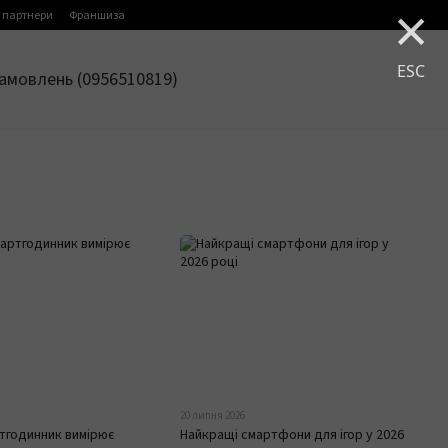
×
 партнери
Франшиза
ESC
амовлень (0956510819)
20 липня 2026
тгодинник вимірює
Найкращі смартфони для ігор у 2026