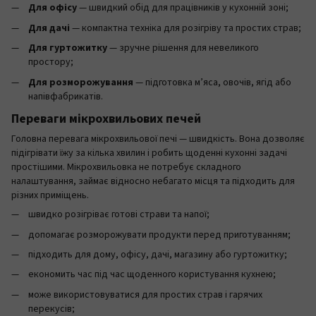
Для офісу
— швидкий обід для працівників у кухонній зоні;
Для дачі
— компактна техніка для розігріву та простих страв;
Для гуртожитку
— зручне рішення для невеликого
простору;
Для розморожування
— підготовка м’яса, овочів, ягід або
напівфабрикатів.
Переваги мікрохвильових печей
Головна перевага мікрохвильової печі — швидкість. Вона дозволяє
підігрівати їжу за кілька хвилин і робить щоденні кухонні задачі
простішими. Мікрохвильовка не потребує складного
налаштування, займає відносно небагато місця та підходить для
різних приміщень.
швидко розігріває готові страви та напої;
допомагає розморожувати продукти перед приготуванням;
підходить для дому, офісу, дачі, магазину або гуртожитку;
економить час під час щоденного користування кухнею;
може використовуватися для простих страв і гарячих
перекусів;