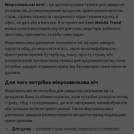
Мікрохвильові печі
— це зручна кухонна техніка для швидкого
розігріву їжі, розморожування продуктів, приготування простих
страв, гарячих перекусів і щоденного користування вдома, в
офісі, на дачі або в магазині. В інтернет-магазині
Mobile Trend
можна купити мікрохвильову піч для кухні, квартири, робочого
простору, гуртожитку та побутових задач.
Мікрохвильовка допомагає економити час на кухні: швидко
підігріти обід, розморозити м’ясо, овочі чи напівфабрикати,
приготувати гарячий бутерброд, кашу, просту страву або
розігріти напій. Це практична техніка для щоденного ритму, коли
потрібно швидко отримати гарячу їжу без використання плити чи
духовки.
Для чого потрібна мікрохвильова піч
Мікрохвильова піч потрібна для швидкого нагрівання їжі та
продуктів. Вона особливо корисна, коли потрібно розігріти готову
страву, обід з холодильника, дитяче харчування, напівфабрикати
або залишки їжі після приготування. Також мікрохвильовка
допомагає швидше розморожувати продукти перед подальшим
приготуванням.
Для дому
— розігрів страв, напоїв, перекусів і готової їжі;