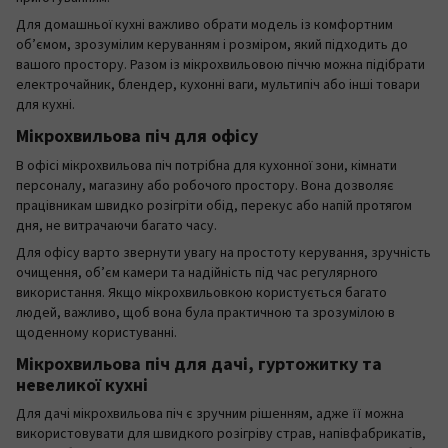
Для домашньої кухні важливо обрати модель із комфортним
об’ємом, зрозумілим керуванням і розміром, який підходить до
вашого простору. Разом із мікрохвильовою піччю можна підібрати
електрочайник, блендер, кухонні ваги, мультипіч або інші товари
для кухні.
Мікрохвильова піч для офісу
В офісі мікрохвильова піч потрібна для кухонної зони, кімнати
персоналу, магазину або робочого простору. Вона дозволяє
працівникам швидко розігріти обід, перекус або напій протягом
дня, не витрачаючи багато часу.
Для офісу варто звернути увагу на простоту керування, зручність
очищення, об’єм камери та надійність під час регулярного
використання. Якщо мікрохвильовкою користується багато
людей, важливо, щоб вона була практичною та зрозумілою в
щоденному користуванні.
Мікрохвильова піч для дачі, гуртожитку та
невеликої кухні
Для дачі мікрохвильова піч є зручним рішенням, адже її можна
використовувати для швидкого розігріву страв, напівфабрикатів,