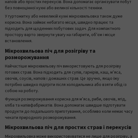
напоїв або простих перекусів. Вона допомагає організувати побут
без повноцінної кухні або великої кількості техніки.
У гуртожитку або невеликій кухні мікрохвильовка також дуже
корисна. Вона займає небагато місця, швидко працює та
підходить для щоденних побутових задач. Для компактного
простору варто звернути увагу на габарити, об’єм і місце
встановлення.
Мікрохвильова піч для розігріву та
розморожування
Найчастіше мікрохвильову піч використовують для розігріву
готових страв. Вона підходить для супів, гарнірів, каш, м’яса,
овочів, соусів, напоїв і домашніх страв. Це зручно, якщо їжу
потрібно швидко підігріти після холодильника або взяти обід із
собою на роботу.
Функція розморожування корисна для м’яса, риби, овочів, ягід,
хліба та напівфабрикатів. Вона допомагає швидше підготувати
продукти до подальшого приготування, особливо коли немає часу
чекати природного розморожування.
Мікрохвильова піч для простих страв і перекусів
Мікрохвильовка може використовуватися не лише для розігріву, а