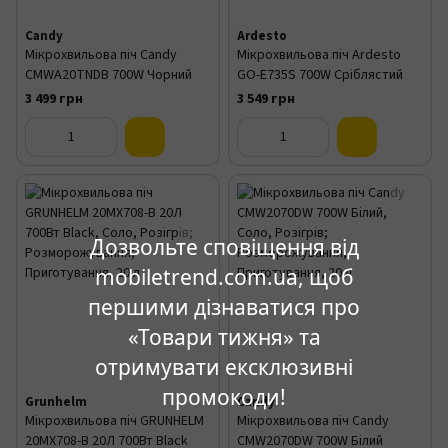
Candy
Ardesto
Мікрохвильова піч Candy
Мікрохвильова піч Ardesto
CMWA20TNDB 700W Чорний
GO-E735S 700W Сріблястий
3 499 грн
3 549 грн
Дозвольте сповіщення від
mobiletrend.com.ua, щоб
першими дізнаватися про
«Товари тижня» та
отримувати ексклюзивні
промокоди!
Grunhelm
Candy
Мікрохвильова піч GRUNHELM
Мікрохвильова піч Candy
20MX708-B 20Л 700Вт Black
CMW2070DW 700W Білий