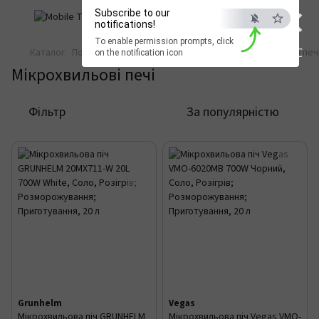
×
Subscribe to our
notifications!
To enable permission prompts, click
ESC
Каталог
Побутова техніка
Техніка для кухні
Мікрохвильові печ
on the notification icon
Мікрохвильові печі
Фільтр
За популярністю
Grunhelm
Vegas
Мікрохвильова піч GRUNHELM
Мікрохвильова піч Vegas VMO-