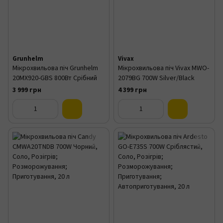
Grunhelm
Vivax
Мікрохвильова піч Grunhelm
Мікрохвильова піч Vivax MWO-
20MX920-GBS 800Вт Срібний
2079BG 700W Silver/Black
3 999 грн
4 399 грн