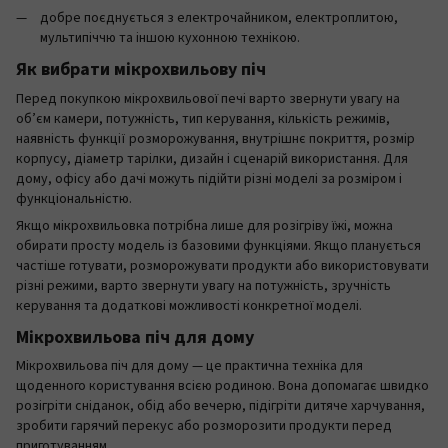
добре поєднується з електрочайником, електроплитою,
мультипіччю та іншою кухонною технікою.
Як вибрати мікрохвильову піч
Перед покупкою мікрохвильової печі варто звернути увагу на
об’єм камери, потужність, тип керування, кількість режимів,
наявність функції розморожування, внутрішнє покриття, розмір
корпусу, діаметр тарілки, дизайн і сценарій використання. Для
дому, офісу або дачі можуть підійти різні моделі за розміром і
функціональністю.
Якщо мікрохвильовка потрібна лише для розігріву їжі, можна
обирати просту модель із базовими функціями. Якщо планується
частіше готувати, розморожувати продукти або використовувати
різні режими, варто звернути увагу на потужність, зручність
керування та додаткові можливості конкретної моделі.
Мікрохвильова піч для дому
Мікрохвильова піч для дому — це практична техніка для
щоденного користування всією родиною. Вона допомагає швидко
розігріти сніданок, обід або вечерю, підігріти дитяче харчування,
зробити гарячий перекус або розморозити продукти перед
приготуванням.