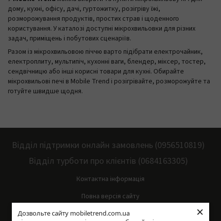
дому, кухні, офісу, дачі, гуртожитку, розігріву їжі,
розморожування продуктів, простих страв і щоденного
користування. У каталозі доступні мікрохвильовки для різних
задач, приміщень і побутових сценаріїв.
Разом із мікрохвильовою піччю варто підібрати електрочайник,
електроплиту, мультипіч, кухонні ваги, блендер, міксер, тостер,
сендвічницю або інші корисні товари для кухні. Обирайте
мікрохвильові печі в Mobile Trend і розігрівайте, розморожуйте та
готуйте швидше щодня.
Відділ підтримки онлайн замовлень (0956510819)
Відділ турботи про клієнтів (0684163305)
Контактна інформація
Повна версія сайту
×
Дозвольте сайту mobiletrend.com.ua
Мапа сайту