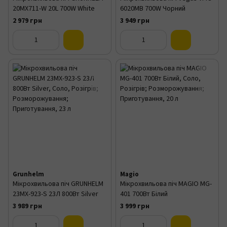
20MX711-W 20L 700W White
6020MB 700W Чорний
2 979 грн
3 949 грн
Grunhelm
Magio
Мікрохвильова піч GRUNHELM
Мікрохвильова піч MAGIO MG-
23MX-923-S 23Л 800Вт Silver
401 700Вт Білий
3 989 грн
3 999 грн