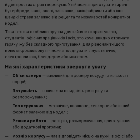
й для простих страв і перекусів. У ній можна приготувати гарячі
бутерброди, каші, овочі, запіканки, напівфабрикати або інші
швидкі страви залежно від рецепта та можливостей конкретної
моделі.
Така техніка особливо зручна для зайнятих користувачів,
студентів, офісних працівників і всіх, хто хоче швидко отримати
гарячу їжу без складного приготування. Для різноманітнішого
меню мікрохвильову піч можна поєднувати з мультипіччю,
електроплитою, блендером або міксером.
На які характеристики звернути увагу
Об’єм камери
— важливий для розміру посуду та кількості
порцій;
Потужність
— впливає на швидкість розігріву та
розморожування;
Тип керування
— механічне, кнопкове, сенсорне або інший
формат залежно від моделі;
Режими роботи
— розігрів, розморожування, приготування
або додаткові програми;
Розмір корпусу
— має відповідати місцю на кухні, в офісі або