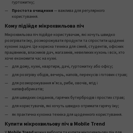
гуртожитку;
Простота очищення
— важлива для регулярного
користування.
Кому підійде мікрохвильова піч
Мікрохвильова піч підійде користувачам, які хочуть швидко
розігрівати їжу, розморожувати продукти та спростити щоденні
кухонні задачі. Це корисна техніка для сімей, студентів, офісних
працівників, власників дач, магазинів, невеликих кухонь і всіх, хто
хоче економити час на кухні.
для дому, кухні, квартири, дачі, гуртожитку або офісу;
для розігріву обідів, вечерь, напоїв, перекусів і готових страв;
для розморожування м’яса, риби, овочів, ягід і
напівфабрикатів;
для швидких сніданків, гарячих бутербродів і простих страв;
для користувачів, які хочуть швидко отримати гарячу їжу;
як практична кухонна техніка для щоденного користування.
Купити мікрохвильову піч в Mobile Trend
У
Mobile Trend
можна вибрати та купити мікрохвильову піч для