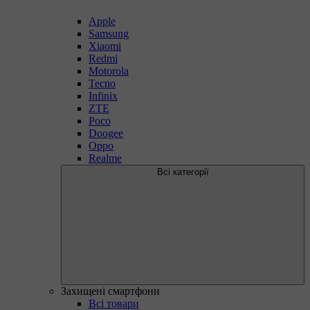
Apple
Samsung
Xiaomi
Redmi
Motorola
Tecno
Infinix
ZTE
Poco
Doogee
Oppo
Realme
Всі категорії
Захищені смартфони
Всі товари