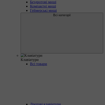
Бездротові миші
Компактні миші
Геймерські миші
Всі категорії
Клавіатури
Всі товари
Дротові клавіатури