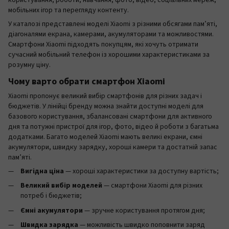
користування, роботи, навчання, фото, відео, соціальних мереж,
мобільних ігор та перегляду контенту.
У каталозі представлені моделі Xiaomi з різними обсягами пам’яті,
діагоналями екрана, камерами, акумуляторами та можливостями.
Смартфони Xiaomi підходять покупцям, які хочуть отримати
сучасний мобільний телефон із хорошими характеристиками за
розумну ціну.
Чому варто обрати смартфон Xiaomi
Xiaomi пропонує великий вибір смартфонів для різних задач і
бюджетів. У лінійці бренду можна знайти доступні моделі для
базового користування, збалансовані смартфони для активного
дня та потужні пристрої для ігор, фото, відео й роботи з багатьма
додатками. Багато моделей Xiaomi мають великі екрани, ємні
акумулятори, швидку зарядку, хороші камери та достатній запас
пам’яті.
Вигідна ціна
— хороші характеристики за доступну вартість;
Великий вибір моделей
— смартфони Xiaomi для різних
потреб і бюджетів;
Ємні акумулятори
— зручне користування протягом дня;
Швидка зарядка
— можливість швидко поповнити заряд