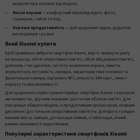
акумулятора залежно від моделі;
Якісні екрани
— комфортний перегляд відео, фото,
соцмереж, сайтів та ігор;
Хороша продуктивність
— для щоденних задач, додатків,
месенджерів і розваг.
Який Xiaomi купити
Щоб правильно вибрати смартфон Xiaomi, варто звернути увагу
на процесор, обсяг оперативної пам’яті, обсяг вбудованої пам’яті,
діагональ і тип дисплея, частоту оновлення екрана, ємність
акумулятора, потужність зарядки, характеристики основної та
фронтальної камери, підтримку NFC, кількість SIM-карт, захист
корпусу та інші можливості.
Для щоденного користування підійде смартфон Xiaomi з хорошою
автономністю, зручним екраном і достатнім обсягом пам’яті. Для
ігор краще обирати модель із продуктивним процесором, плавним
дисплеєм і достатньою оперативною пам’яттю. Для фото та відео
важливі якість камери, деталізація знімків, стабілізація, нічний
режим і можливості відеозйомки.
Популярні характеристики смартфонів Xiaomi