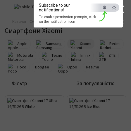
×
Subscribe to our
notifications!
To enable permission prompts, click
ESC
Каталог
Смартфони та телефони
Смартфони
Xiaomi
on the notification icon
Смартфони Xiaomi
Apple
Samsung
Xiaomi
Redmi
Motorola
Tecno
Infinix
ZTE
Poco
Doogee
Oppo
Realme
Фільтр
За популярністю