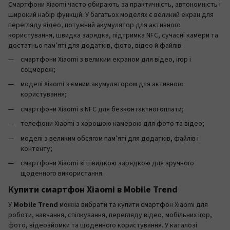
Смартфони Xiaomi часто обирають за практичність, автономність і
широкий набір функцій. У багатьох моделях є великий екран для
перегляду відео, потужний акумулятор для активного
користування, швидка зарядка, підтримка NFC, сучасні камери та
достатньо пам’яті для додатків, фото, відео й файлів.
смартфони Xiaomi з великим екраном для відео, ігор і
соцмереж;
моделі Xiaomi з ємним акумулятором для активного
користування;
смартфони Xiaomi з NFC для безконтактної оплати;
телефони Xiaomi з хорошою камерою для фото та відео;
моделі з великим обсягом пам’яті для додатків, файлів і
контенту;
смартфони Xiaomi зі швидкою зарядкою для зручного
щоденного використання.
Купити смартфон Xiaomi в Mobile Trend
У
Mobile Trend
можна вибрати та купити смартфон Xiaomi для
роботи, навчання, спілкування, перегляду відео, мобільних ігор,
фото, відеозйомки та щоденного користування. У каталозі