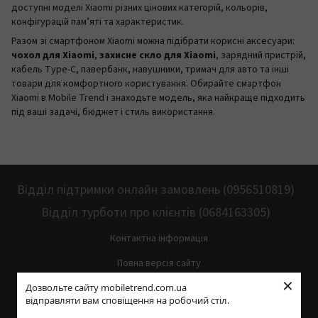
доступні моделі Xiaomi різних цінових категорій, кольорів,
конфігурацій пам’яті та характеристик.
Разом зі смартфоном Xiaomi можна підібрати корисні аксесуари:
чохол для Xiaomi
,
захисне скло для Xiaomi
, зарядний пристрій,
кабель Type-C, павербанк, навушники, тримач для авто та інші
товари для комфортного користування. Обирайте смартфон
Xiaomi в Mobile Trend і знаходьте модель, яка найкраще підходить
під ваші задачі, бюджет і стиль використання.
Відділ підтримки онлайн замовлень (0956510819)
Відділ турботи про клієнтів (0684163305)
Контактна інформація
Повна версія сайту
×
Дозвольте сайту mobiletrend.com.ua
Мапа сайту
відправляти вам сповіщення на робочий стіл.
© 2014—2026