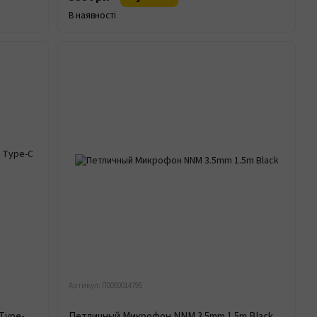
В наявності
Артикул: П0000014795
Петличний Мікрофон Borofone BFK11 Type-C 2m Black
Петличный Микрофон NNM 3.5mm 1.5m Black