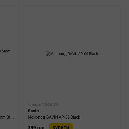
Артикул: П0000033474
Bavin
Петличний Мікрофон XO XO-MKF01 3.5mm Black
Монопод BAVIN AP-09 Black
Купити
399 грн