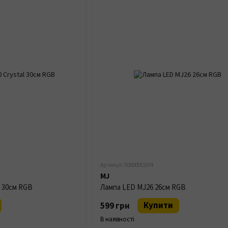
Артикул: П0000015374
MJ
l 30см RGB
Лампа LED MJ26 26см RGB
Купити
599 грн
В наявності