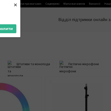
×
я
Блог
Відгуки про магазин
Соцмережі
Мапа магазинів
Вакансії
Наші
Відділ підтримки онлайн з
волити
Штативи та моноподи
Петличні мікрофони