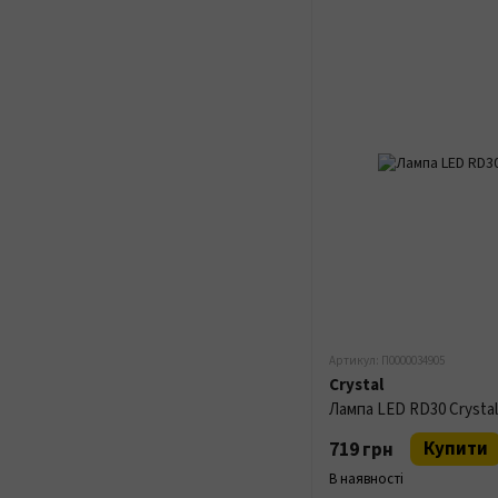
Артикул: П0000034905
Crystal
Лампа LED RD30 Crysta
Купити
719 грн
В наявності