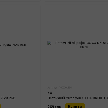
Артикул: П0000013948
XO
l 26см RGB
Купити
269 грн