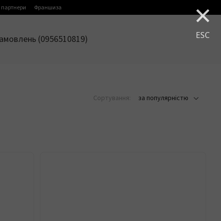
×
 партнери
Франшиза
ESC
амовлень (0956510819)
Сортування:
за популярністю