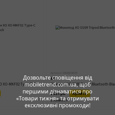
Артикул: П0000034039
Дозвольте сповіщення від
XO
mobiletrend.com.ua, щоб
Петличний Мікрофон XO XO-MKF02 Type-C Black
Монопод XO SS09 Tripod Bluetooth Bla
першими дізнаватися про
Купити
399 грн
«Товари тижня» та отримувати
В наявності
ексклюзивні промокоди!