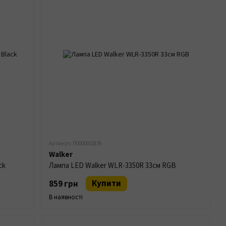
Артикул: П0000032839
Walker
ck
Лампа LED Walker WLR-3350R 33см RGB
Купити
859 грн
В наявності