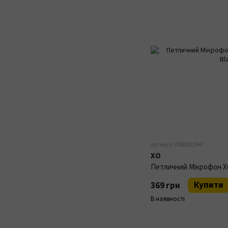
Артикул: П0000013947
XO
Купити
369 грн
В наявності