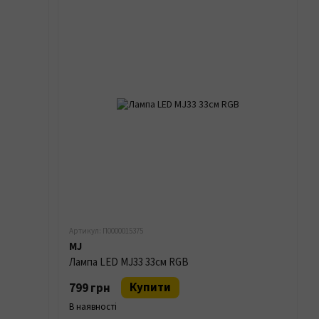
Артикул: П0000015375
MJ
Лампа LED MJ33 33см RGB
Купити
799 грн
В наявності