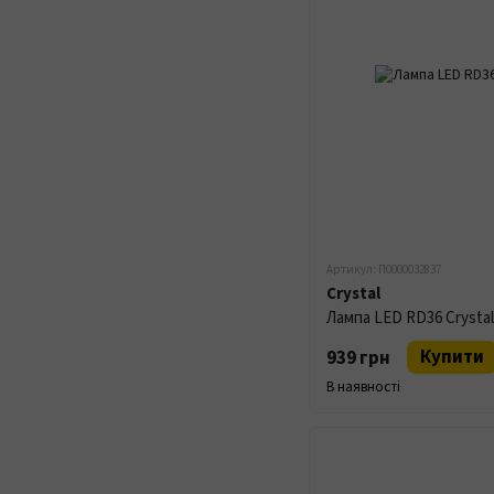
Артикул: П0000032837
Crystal
Лампа LED RD36 Crysta
Купити
939 грн
В наявності