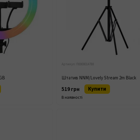
Артикул: П0000014788
RGB
Штатив NNM/Lovely Stream 2m Black
Купити
519 грн
В наявності