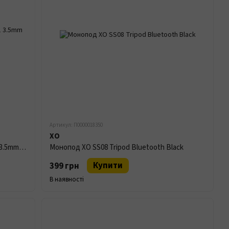
Артикул: П0000018350
XO
Петличний Мікрофон Borofone BFK11 3.5mm 2m Black
Монопод XO SS08 Tripod Bluetooth Black
Купити
399 грн
В наявності