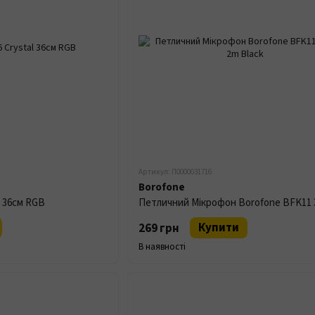
Артикул: П0000031716
Borofone
l 36см RGB
Купити
269 грн
В наявності