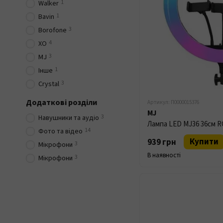
1
Walker
1
Bavin
3
Borofone
4
XO
3
MJ
1
Інше
3
Crystal
Додаткові розділи
Артикул: П0000015376
MJ
3
Навушники та аудіо
Лампа LED MJ36 36см 
14
Фото та відео
Купити
939 грн
3
Мікрофони
В наявності
3
Мікрофони