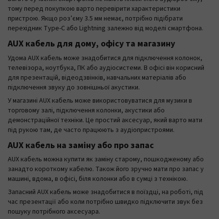
тому перед покупкою варто перевірити характеристики
пристрою. Якщо роз’єму 3.5 мм немає, потрібно підібрати
перехідник Type-C або Lightning залежно від моделі смартфона.
AUX кабель для дому, офісу та магазину
Удома AUX кабель може знадобитися для підключення колонок,
телевізора, ноутбука, ПК або аудіосистеми. В офісі він корисний
для презентацій, відеодзвінків, навчальних матеріалів або
підключення звуку до зовнішньої акустики.
У магазині AUX кабель може використовуватися для музики в
торговому залі, підключення колонки, акустики або
демонстраційної техніки. Це простий аксесуар, який варто мати
під рукою там, де часто працюють з аудіопристроями.
AUX кабель на заміну або про запас
AUX кабель можна купити як заміну старому, пошкодженому або
занадто короткому кабелю. Також його зручно мати про запас у
машині, вдома, в офісі, біля колонки або в сумці з технікою.
Запасний AUX кабель може знадобитися в поїздці, на роботі, під
час презентації або коли потрібно швидко підключити звук без
пошуку потрібного аксесуара.