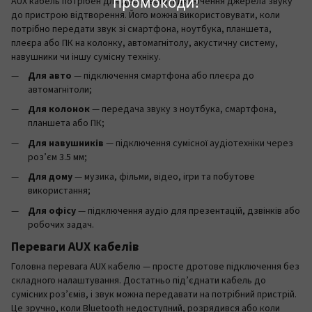
промокоди!
AUX кабель потрібен для дротового підключення джерела звуку
до пристрою відтворення. Його можна використовувати, коли
потрібно передати звук зі смартфона, ноутбука, планшета,
плеєра або ПК на колонку, автомагнітолу, акустичну систему,
навушники чи іншу сумісну техніку.
Для авто
— підключення смартфона або плеєра до
автомагнітоли;
Для колонок
— передача звуку з ноутбука, смартфона,
планшета або ПК;
Для навушників
— підключення сумісної аудіотехніки через
роз’єм 3.5 мм;
Для дому
— музика, фільми, відео, ігри та побутове
використання;
Для офісу
— підключення аудіо для презентацій, дзвінків або
робочих задач.
Переваги AUX кабелів
Головна перевага AUX кабелю — просте дротове підключення без
складного налаштування. Достатньо під’єднати кабель до
сумісних роз’ємів, і звук можна передавати на потрібний пристрій.
Це зручно, коли Bluetooth недоступний, розрядився або коли