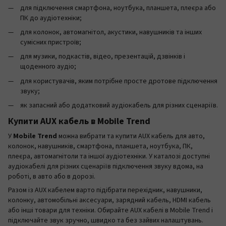
для підключення смартфона, ноутбука, планшета, плеєра або
ПК до аудіотехніки;
для колонок, автомагнітол, акустики, навушників та інших
сумісних пристроїв;
для музики, подкастів, відео, презентацій, дзвінків і
щоденного аудіо;
для користувачів, яким потрібне просте дротове підключення
звуку;
як запасний або додатковий аудіокабель для різних сценаріїв.
Купити AUX кабель в Mobile Trend
У
Mobile Trend
можна вибрати та купити AUX кабель для авто,
колонок, навушників, смартфона, планшета, ноутбука, ПК,
плеєра, автомагнітоли та іншої аудіотехніки. У каталозі доступні
аудіокабелі для різних сценаріїв підключення звуку вдома, на
роботі, в авто або в дорозі.
Разом із AUX кабелем варто підібрати перехідник, навушники,
колонку, автомобільні аксесуари, зарядний кабель, HDMI кабель
або інші товари для техніки. Обирайте AUX кабелі в Mobile Trend і
підключайте звук зручно, швидко та без зайвих налаштувань.