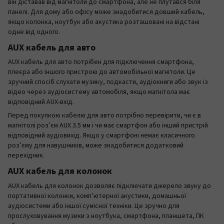
він діставав від магнітоли до смартфона, але не плутався біля
панелі. Для дому або офісу може знадобитися довший кабель,
якщо колонка, ноутбук або акустика розташовані на відстані
одне від одного.
AUX кабель для авто
AUX кабель для авто потрібен для підключення смартфона,
плеєра або іншого пристрою до автомобільної магнітоли. Це
зручний спосіб слухати музику, подкасти, аудіокниги або звук із
відео через аудіосистему автомобіля, якщо магнітола має
відповідний AUX-вхід.
Перед покупкою кабелю для авто потрібно перевірити, чи є в
магнітолі роз’єм AUX 3.5 мм і чи має смартфон або інший пристрій
відповідний аудіовихід. Якщо у смартфоні немає класичного
роз’єму для навушників, може знадобитися додатковий
перехідник.
AUX кабель для колонок
AUX кабель для колонок дозволяє підключати джерело звуку до
портативної колонки, комп’ютерної акустики, домашньої
аудіосистеми або іншої сумісної техніки. Це зручно для
прослуховування музики з ноутбука, смартфона, планшета, ПК