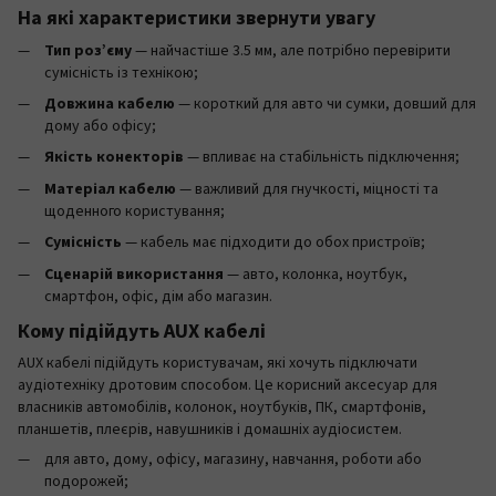
На які характеристики звернути увагу
Тип роз’єму
— найчастіше 3.5 мм, але потрібно перевірити
сумісність із технікою;
Довжина кабелю
— короткий для авто чи сумки, довший для
дому або офісу;
Якість конекторів
— впливає на стабільність підключення;
Матеріал кабелю
— важливий для гнучкості, міцності та
щоденного користування;
Сумісність
— кабель має підходити до обох пристроїв;
Сценарій використання
— авто, колонка, ноутбук,
смартфон, офіс, дім або магазин.
Кому підійдуть AUX кабелі
AUX кабелі підійдуть користувачам, які хочуть підключати
аудіотехніку дротовим способом. Це корисний аксесуар для
власників автомобілів, колонок, ноутбуків, ПК, смартфонів,
планшетів, плеєрів, навушників і домашніх аудіосистем.
для авто, дому, офісу, магазину, навчання, роботи або
подорожей;