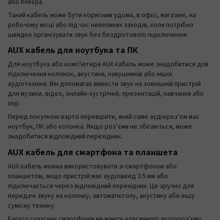
або плеєра.
Такий кабель може бути корисним удома, в офісі, магазині, на
робочому місці або під час невеликих заходів, коли потрібно
швидко організувати звук без бездротового підключення.
AUX кабель для ноутбука та ПК
Для ноутбука або комп’ютера AUX кабель може знадобитися для
підключення колонок, акустики, навушників або іншої
аудіотехніки. Він допомагає вивести звук на зовнішній пристрій
для музики, відео, онлайн-зустрічей, презентацій, навчання або
ігор.
Перед покупкою варто перевірити, який саме аудіороз’єм має
ноутбук, ПК або колонка. Якщо роз’єми не збігаються, може
знадобитися відповідний перехідник.
AUX кабель для смартфона та планшета
AUX кабель можна використовувати зі смартфоном або
планшетом, якщо пристрій має аудіовихід 3.5 мм або
підключається через відповідний перехідник. Це зручно для
передачі звуку на колонку, автомагнітолу, акустику або іншу
сумісну техніку.
Багато сучасних смартфонів не мають класичного аудіороз’єму,