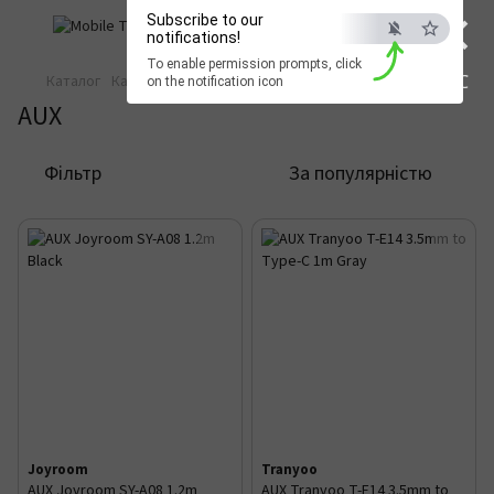
×
Subscribe to our
notifications!
To enable permission prompts, click
ESC
Каталог
Кабелі та перехідники
Аудіо та відеокабелі
AUX
on the notification icon
AUX
Фільтр
За популярністю
Joyroom
Tranyoo
AUX Joyroom SY-A08 1.2m
AUX Tranyoo T-E14 3.5mm to