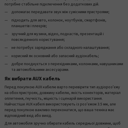
потрібне стабільне підключення без додаткових дій.
допомагає передавати звук між сумісними пристроями;
підходить для авто, колонок, ноутбуків, смартфонів,
планшетів і плеєрів;
зручний для музики, відео, подкастів, презентацій і
повсякденного користування;
не потребує заряджання або складного налаштування;
корисний як основний або запасний аудіокабель;
добре поєднується з перехідниками, колонками, навушниками
та автомобільними аксесуарами.
Як вибрати AUX кабель
Перед покупкою AUX кабелю варто перевірити тип аудіороз’єму
на обох пристроях, довжину кабелю, якість конекторів, матеріал
оплетення, гнучкість, міцність і сценарій використання.
Найчастіше AUX кабелі використовують із роз’ємом 3.5 мм, але
перед покупкою важливо переконатися, що ваша техніка має
відповідний вхід або вихід.
Для автомобіля зручно обирати кабель середньої довжини, щоб