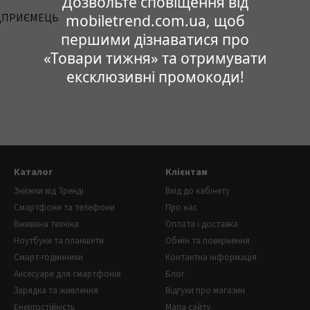
Дозвольте сповіщення від
ІДПРИЄМЕЦЬ
mobiletrend.com.ua, щоб
першими дізнаватися про
«Товари тижня» та отримувати
ексклюзивні промокоди!
Каталог
Клієнтам
Знижки від Тренді
Вхід до кабінету
Смартфони та телефони
Про нас
Вживана техніка
Оплата і доставка
Ноутбуки та планшети
Обмін та повернення
Смарт-годинники
Контактна інформація
Аксесуари для смартфонів
Блог
Зарядка та живлення
Відгуки про магазин
Енергостійкість
Мапа сайту