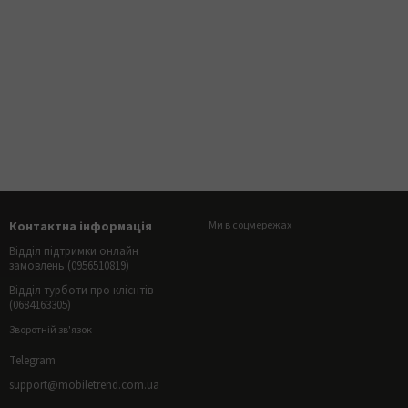
Контактна інформація
Ми в соцмережах
Відділ підтримки онлайн
замовлень (0956510819)
Відділ турботи про клієнтів
(0684163305)
Зворотній зв'язок
Telegram
support@mobiletrend.com.ua