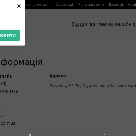
×
я
Блог
Відгуки про магазин
Соцмережі
Мапа магазинів
Вакансії
Наші
Відділ підтримки онлайн з
волити
нформація
Адреса
нлайн
19)
Україна, 61202, Харківська обл., місто Х
клієнтів
к
.com.ua