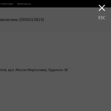
×
 партнери
Франшиза
ESC
амовлень (0956510819)
арків, вул. Мисли Мирослава, будинок 36