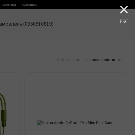
×
 партнери
Франшиза
ESC
амовлень (0956510819)
Сортування:
за популярністю