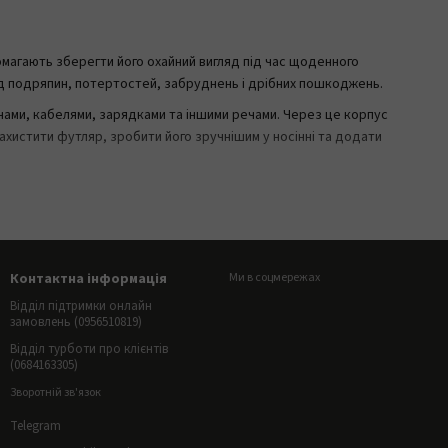
омагають зберегти його охайний вигляд під час щоденного
ід подряпин, потертостей, забруднень і дрібних пошкоджень.
чами, кабелями, зарядками та іншими речами. Через це корпус
ахистити футляр, зробити його зручнішим у носінні та додати
а зарядному футлярі. Це особливо корисно, якщо навушники
ь або подорожей. Чохол робить футляр практичнішим і допомагає
Контактна інформація
Ми в соцмережах
Відділ підтримки онлайн
замовлень (0956510819)
Відділ турботи про клієнтів
(0684163305)
Зворотній зв'язок
Telegram