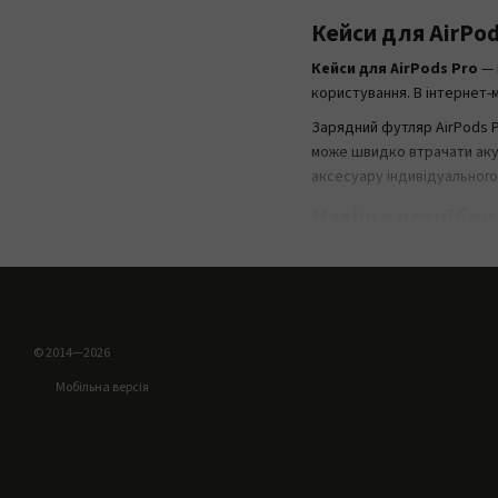
Кейси для AirPod
Кейси для AirPods Pro
— 
користування. В інтернет-
Зарядний футляр AirPods P
може швидко втрачати акур
аксесуару індивідуального
Навіщо потрібен 
Захисний кейс для AirPod
використовуються щодня: в
довше зберігати його приє
Захист футляра
— від
© 2014—2026
Зручне носіння
— кейс
Мобільна версія
Оновлення вигляду
—
Додатковий комфо
Практичність
— аксес