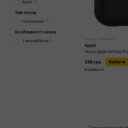
15
Apple
Тип чохла
15
Силіконовий
Особливості чохла
Артикул: П0000016837
5
З мікрофіброю
Apple
Чохол Apple AirPods Pro
Купити
199 грн
В наявності