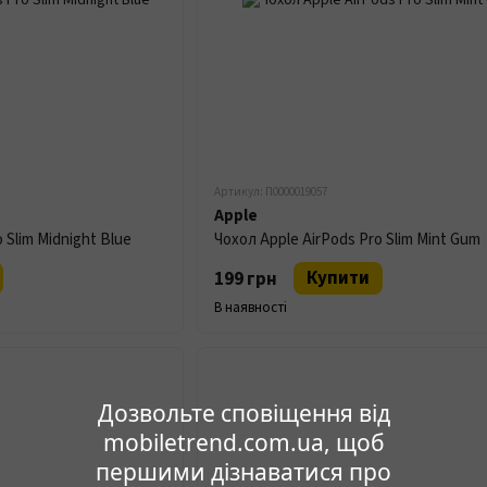
Артикул: П0000019057
Apple
 Slim Midnight Blue
Чохол Apple AirPods Pro Slim Mint Gum
Купити
199 грн
В наявності
Дозвольте сповіщення від
mobiletrend.com.ua, щоб
першими дізнаватися про