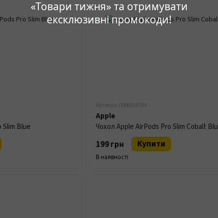
«Товари тижня» та отримувати
ексклюзивні промокоди!
Артикул: П0000031553
Apple
 Slim Blue
Чохол Apple AirPods Pro Slim Cobalt Bl
Купити
199 грн
В наявності