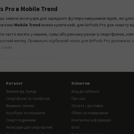
s Pro в Mobile Trend
це захисні аксесуари для зарядного футляра навушників Apple, які доп
магазині
Mobile Trend
можна купити кейс для AirPods Pro для захисту в
ro часто носять у кишені, сумці або рюкзаку разом зі смартфоном, клю
атний вигляд. Правильно підібраний чохол для AirPods Pro допомагає з
 стилю.
кейс для AirPods Pro
s Pro допомагає зменшити ризик подряпин, потертостей і забруднень н
дома, на роботі, на навчанні, у дорозі, під час прогулянок, тренуван
мний зовнішній вигляд.
Каталог
Клієнтам
 подряпин, потертостей, пилу та щоденного зношення;
Знижки від Тренді
Вхід до кабінету
Смартфони та телефони
Про нас
 легше знайти в сумці, рюкзаку або кишені;
Вживана техніка
Оплата і доставка
 можна підібрати колір або дизайн під свій стиль;
Ноутбуки та планшети
Обмін та повернення
рт
— деякі кейси мають карабін або зручне кріплення;
Смарт-годинники
Контактна інформація
уар для щоденного використання AirPods Pro.
Аксесуари для смартфонів
Блог