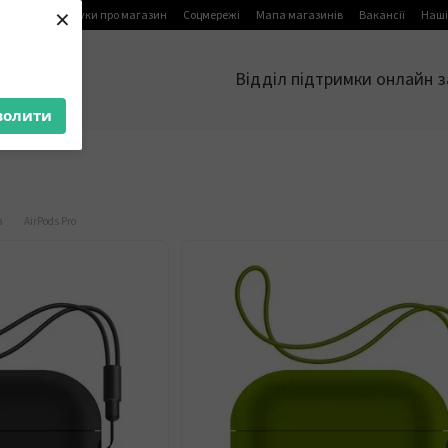
×
я
Блог
Відгуки про магазин
Соцмережі
Мапа магазинів
Вакансії
Наші
Відділ підтримки онлайн з
волити
в
AirPods Pro