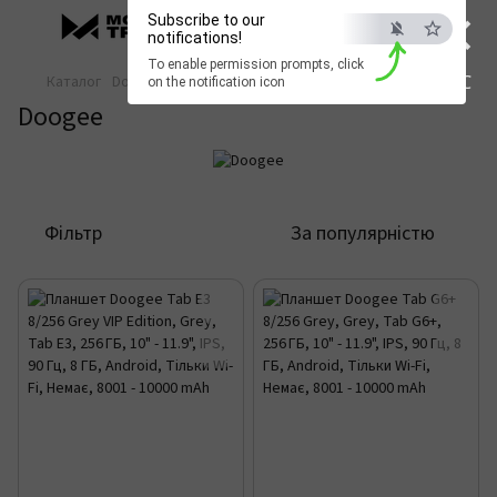
×
Subscribe to our
notifications!
To enable permission prompts, click
ESC
Каталог
Doogee
on the notification icon
Doogee
Фільтр
За популярністю