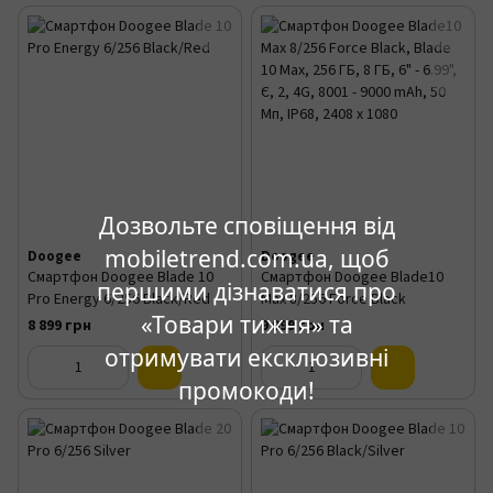
Дозвольте сповіщення від
mobiletrend.com.ua, щоб
Doogee
Doogee
Смартфон Doogee Blade 10
Смартфон Doogee Blade10
першими дізнаватися про
Pro Energy 6/256 Black/Red
Max 8/256 Force Black
«Товари тижня» та
8 899 грн
9 999 грн
отримувати ексклюзивні
промокоди!