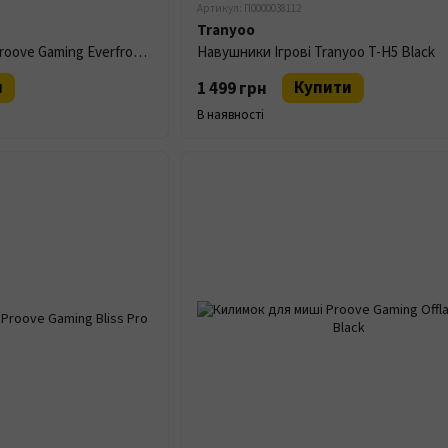
Артикул: П0000038112
Tranyoo
Механічна клавіатура Proove Gaming Everfrost Black
Навушники Ігрові Tranyoo T-H5 Black
и
Купити
1 499 грн
В наявності