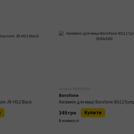
Артикул: П0000032833
Borofone
oom JR-HG2 Black
и
Купити
349 грн
В наявності