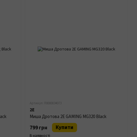
Артикул: П0000034073
2E
ack
Миша Дротова 2E GAMING MG320 Black
Купити
799 грн
В наявності