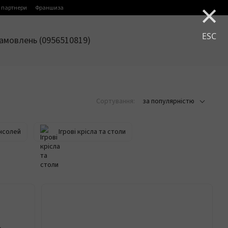
×
 партнери
Франшиза
ESC
амовлень (0956510819)
Сортування:
за популярністю
нсолей
Ігрові крісла та столи