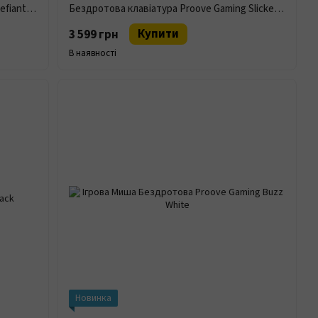
Ігрова Миша Дротова Proove Gaming Defiant White
Бездротова клавіатура Proove Gaming Slicker Black
Купити
3 599 грн
В наявності
Новинка