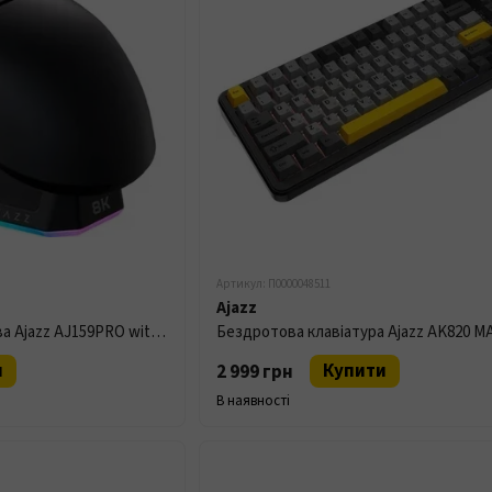
Артикул: П0000048511
Ajazz
Миша бездротова ігрова Ajazz AJ159PRO with Charging Dock Black
и
Купити
2 999 грн
В наявності