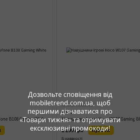
Дозвольте сповіщення від
mobiletrend.com.ua, щоб
Артикул: П0000034655
першими дізнаватися про
Hoco
«Товари тижня» та отримувати
fone B108 Gaming White
Навушники Ігрові Hoco W107 Gaming Bl
ексклюзивні промокоди!
и
Купити
1 299 грн
В наявності