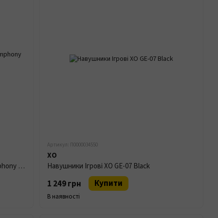
Артикул: П0000034550
XO
Килимок для миші Borofone BG12 Symphony (800х300)
Навушники Ігрові XO GE-07 Black
Купити
1 249 грн
В наявності