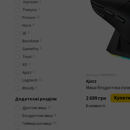
1
Joyroom
1
Tranyoo
12
Proove
4
Hoco
1
2E
2
Borofone
3
GamePro
1
Trust
1
XO
3
Ajazz
Артикул: П0000048514
11
Logitech
Ajazz
3
Bloody
Купит
2 699 грн
Додаткові розділи
В наявності
11
Дротові миші
8
Бездротові миші
18
Геймерські миші