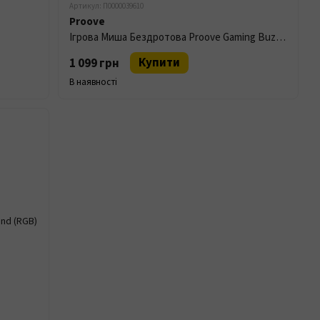
Артикул: П0000039610
Proove
Ігрова Миша Бездротова Proove Gaming Buzz White
Купити
1 099 грн
В наявності