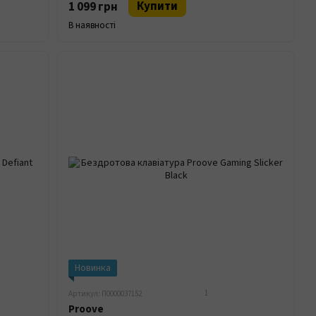
Купити
1 099 грн
В наявності
Новинка
1
Артикул: П0000037152
Proove