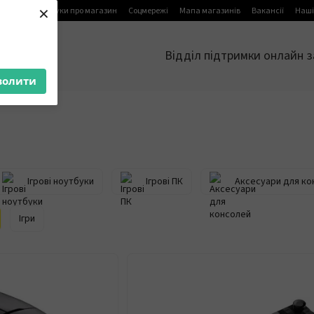
×
я
Блог
Відгуки про магазин
Соцмережі
Мапа магазинів
Вакансії
Наші
Відділ підтримки онлайн з
волити
Ігрові ноутбуки
Ігрові ПК
Аксесуари для ко
Ігри