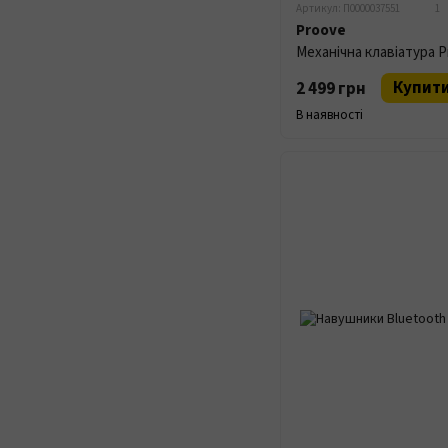
Артикул: П0000037551
1
Proove
Купит
2 499 грн
В наявності