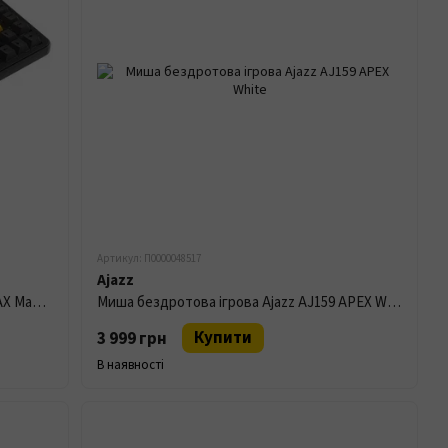
Артикул: П0000048517
Ajazz
Бездротова клавіатура Ajazz AK820 MAX Magnetic switches Black
Миша бездротова ігрова Ajazz AJ159 APEX White
Купити
3 999 грн
В наявності