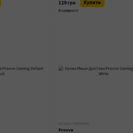
Купити
129 грн
В наявності
Артикул: П0000036388
Proove