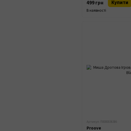
Купити
499 грн
В наявності
Артикул: П0000036386
Proove