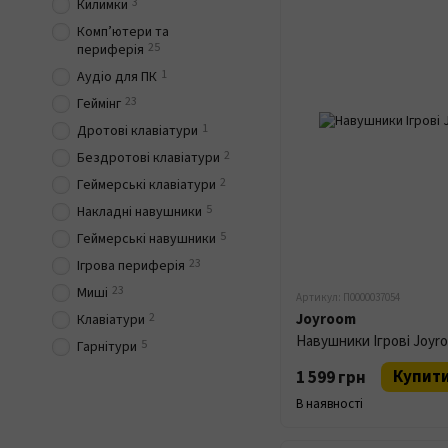
3
Килимки
Комп’ютери та
25
периферія
1
Аудіо для ПК
23
Геймінг
1
Дротові клавіатури
2
Бездротові клавіатури
2
Геймерські клавіатури
5
Накладні навушники
5
Геймерські навушники
23
Ігрова периферія
23
Миші
Артикул: П0000037054
2
Joyroom
Клавіатури
Навушники Ігрові Joyr
5
Гарнітури
Купит
1 599 грн
В наявності