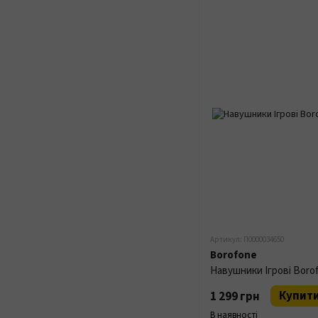
Артикул: П0000034650
Borofone
Навушники Ігрові Boro
Купит
1 299 грн
В наявності