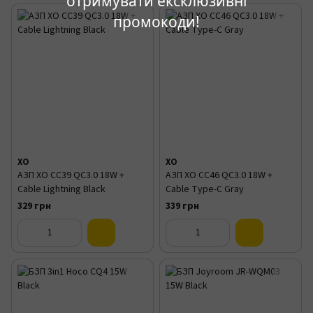
отримувати ексклюзивні
промокоди!
XO
XO
АЗП XO CC39 QC3.0 18W +
АЗП XO CC46 QC3.0 18W +
Cable Lightning Black
Cable Type-C Gray
329 грн
339 грн