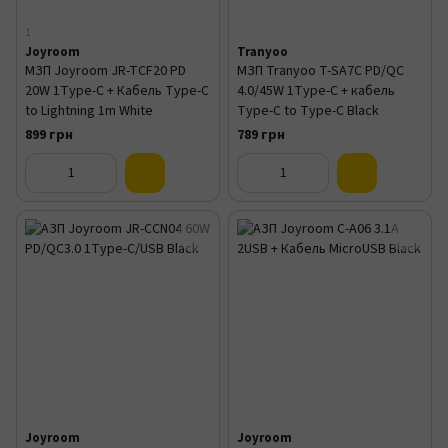
1
Joyroom
Tranyoo
МЗП Joyroom JR-TCF20 PD
МЗП Tranyoo T-SA7C PD/QC
20W 1Type-C + Кабель Type-C
4.0/45W 1Type-C + кабель
to Lightning 1m White
Type-C to Type-C Black
899 грн
789 грн
Joyroom
Joyroom