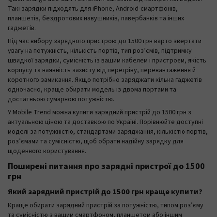
Такі зарядки підходять для iPhone, Android-смартфонів,
планшетів, бездротових навушників, павербанків та інших
гаджетів.
Під час вибору зарядного пристрою до 1500 грн варто звертати
увагу на потужність, кількість портів, тип роз’ємів, підтримку
швидкої зарядки, сумісність із вашим кабелем і пристроєм, якість
корпусу та наявність захисту від перегріву, перевантаження й
короткого замикання. Якщо потрібно заряджати кілька гаджетів
одночасно, краще обирати модель із двома портами та
достатньою сумарною потужністю.
У Mobile Trend можна купити зарядний пристрій до 1500 грн з
актуальною ціною та доставкою по Україні. Порівнюйте доступні
моделі за потужністю, стандартами заряджання, кількістю портів,
роз’ємами та сумісністю, щоб обрати надійну зарядку для
щоденного користування.
Поширені питання про зарядні пристрої до 1500
грн
Який зарядний пристрій до 1500 грн краще купити?
Краще обирати зарядний пристрій за потужністю, типом роз’єму
та сумісністю з вашим смартфоном, планшетом або іншим