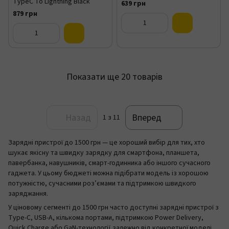
TypeC To Lightning Black
639 грн
879 грн
Показати ще 20 товарів
Назад
Вперед
1
з 11
Зарядні пристрої до 1500 грн — це хороший вибір для тих, хто
шукає якісну та швидку зарядку для смартфона, планшета,
павербанка, навушників, смарт-годинника або іншого сучасного
гаджета. У цьому бюджеті можна підібрати модель із хорошою
потужністю, сучасними роз’ємами та підтримкою швидкого
заряджання.
У ціновому сегменті до 1500 грн часто доступні зарядні пристрої з
Type-C, USB-A, кількома портами, підтримкою Power Delivery,
Quick Charge або GaN-технології залежно від конкретної моделі.