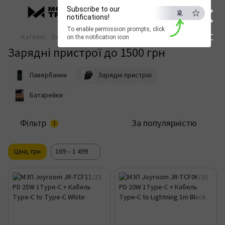
×
Subscribe to our
notifications!
To enable permission prompts, click
ESC
Каталог
Зарядка та живлення
Зарядні пристрої
on the notification icon
Зарядні пристрої до 1500 грн
Павербанки
Зарядні пристрої
Батарейки
Фільтр
За популярністю
1
Ціна, грн
169 – 1 499