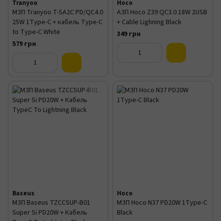
Tranyoo
Hoco
МЗП Tranyoo T-SA2C PD/QC4.0
АЗП Hoco Z39 QC3.0 18W 2USB
25W 1Type-C + кабель Type-C
+ Cable Lighning Black
to Type-C White
349 грн
579 грн
Baseus
Hoco
МЗП Baseus TZCCSUP-B01
МЗП Hoco N37 PD20W 1Type-C
Super Si PD20W + Кабель
Black