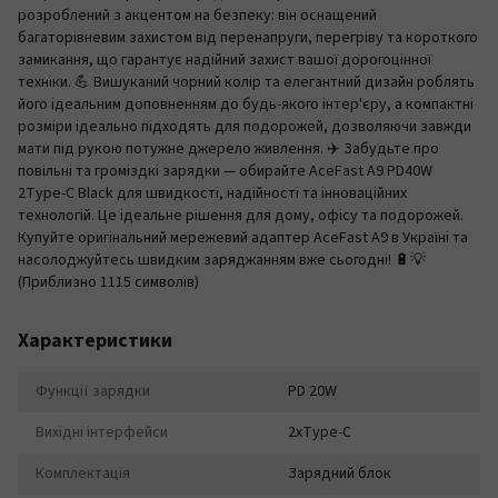
розроблений з акцентом на безпеку: він оснащений
багаторівневим захистом від перенапруги, перегріву та короткого
замикання, що гарантує надійний захист вашої дорогоцінної
техніки. 💪 Вишуканий чорний колір та елегантний дизайн роблять
його ідеальним доповненням до будь-якого інтер'єру, а компактні
розміри ідеально підходять для подорожей, дозволяючи завжди
мати під рукою потужне джерело живлення. ✈️ Забудьте про
повільні та громіздкі зарядки — обирайте AceFast A9 PD40W
2Type-C Black для швидкості, надійності та інноваційних
технологій. Це ідеальне рішення для дому, офісу та подорожей.
Купуйте оригінальний мережевий адаптер AceFast A9 в Україні та
насолоджуйтесь швидким заряджанням вже сьогодні! 🔋💡
(Приблизно 1115 символів)
Характеристики
Функції зарядки
PD 20W
Вихідні інтерфейси
2xType-C
Комплектація
Зарядний блок