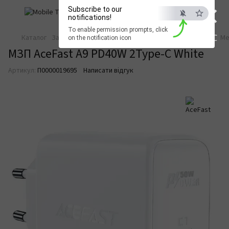
×
Subscribe to our
notifications!
To enable permission prompts, click
ESC
Каталог
Зарядка та живлення
Зарядні пристрої
Мережеві
Ме
on the notification icon
МЗП AceFast A9 PD40W 2Type-C White
Артикул:
П0000019695
Написати відгук