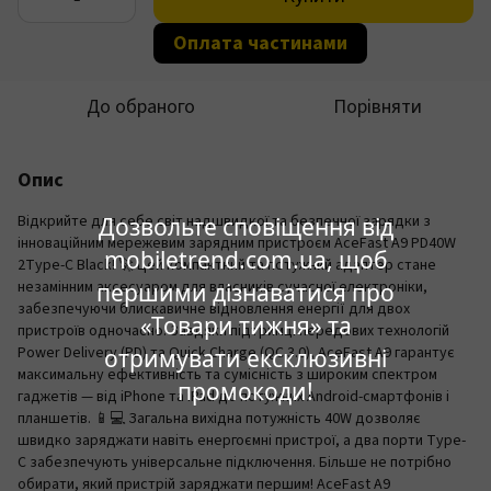
Оплата частинами
До обраного
Порівняти
Опис
Відкрийте для себе світ надшвидкої та безпечної зарядки з
Дозвольте сповіщення від
інноваційним мережевим зарядним пристроєм AceFast A9 PD40W
mobiletrend.com.ua, щоб
2Type-C Black! 🚀 Цей компактний та потужний адаптер стане
незамінним аксесуаром для власників сучасної електроніки,
першими дізнаватися про
забезпечуючи блискавичне відновлення енергії для двох
«Товари тижня» та
пристроїв одночасно. Завдяки підтримці передових технологій
Power Delivery (PD) та Quick Charge (QC 3.0), AceFast A9 гарантує
отримувати ексклюзивні
максимальну ефективність та сумісність з широким спектром
промокоди!
гаджетів — від iPhone та iPad до потужних Android-смартфонів і
планшетів. 📱💻 Загальна вихідна потужність 40W дозволяє
швидко заряджати навіть енергоємні пристрої, а два порти Type-
C забезпечують універсальне підключення. Більше не потрібно
обирати, який пристрій заряджати першим! AceFast A9