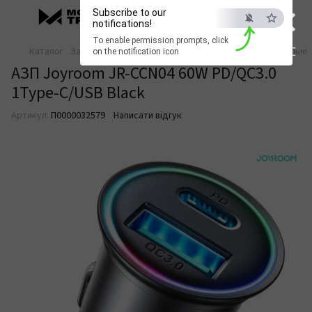
×
Subscribe to our
notifications!
To enable permission prompts, click
ESC
Каталог
Зарядка та живлення
Зарядні пристрої
Автомобільні
on the notification icon
АЗП Joyroom JR-CCN04 60W PD/QC3.0
1Type-C/USB Black
Артикул:
П0000032579
Написати відгук