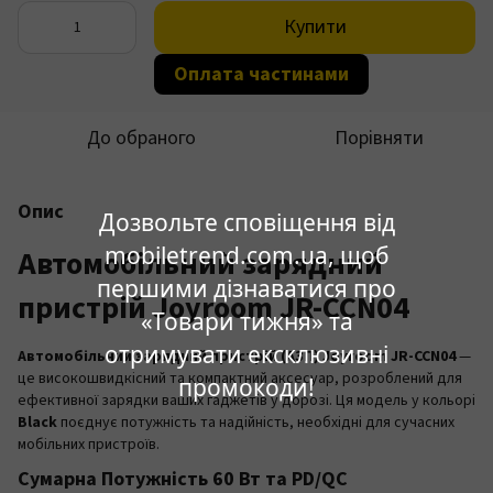
Купити
Оплата частинами
До обраного
Порівняти
Опис
Дозвольте сповіщення від
mobiletrend.com.ua, щоб
Автомобільний зарядний
першими дізнаватися про
пристрій Joyroom JR-CCN04
«Товари тижня» та
отримувати ексклюзивні
Автомобільний зарядний пристрій (АЗП) Joyroom JR-CCN04
—
це високошвидкісний та компактний аксесуар, розроблений для
промокоди!
ефективної зарядки ваших гаджетів у дорозі. Ця модель у кольорі
Black
поєднує потужність та надійність, необхідні для сучасних
мобільних пристроїв.
Сумарна Потужність 60 Вт та PD/QC