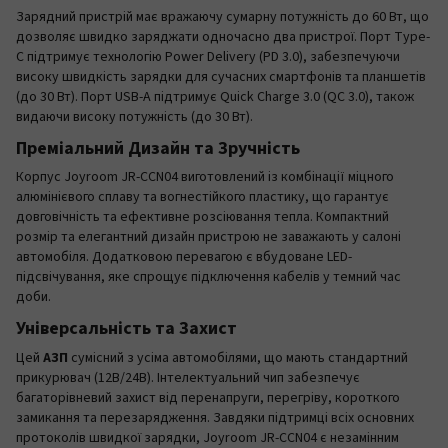
Зарядний пристрій має вражаючу сумарну потужність до 60 Вт, що
дозволяє швидко заряджати одночасно два пристрої. Порт Type-
C підтримує технологію Power Delivery (PD 3.0), забезпечуючи
високу швидкість зарядки для сучасних смартфонів та планшетів
(до 30 Вт). Порт USB-A підтримує Quick Charge 3.0 (QC 3.0), також
видаючи високу потужність (до 30 Вт).
Преміальний Дизайн та Зручність
Корпус Joyroom JR-CCN04 виготовлений із комбінації міцного
алюмінієвого сплаву та вогнестійкого пластику, що гарантує
довговічність та ефективне розсіювання тепла. Компактний
розмір та елегантний дизайн пристрою не заважають у салоні
автомобіля. Додатковою перевагою є вбудоване LED-
підсвічування, яке спрощує підключення кабелів у темний час
доби.
Універсальність та Захист
Цей
АЗП
сумісний з усіма автомобілями, що мають стандартний
прикурювач (12В/24В). Інтелектуальний чип забезпечує
багаторівневий захист від перенапруги, перегріву, короткого
замикання та перезарядження. Завдяки підтримці всіх основних
протоколів швидкої зарядки, Joyroom JR-CCN04 є незамінним