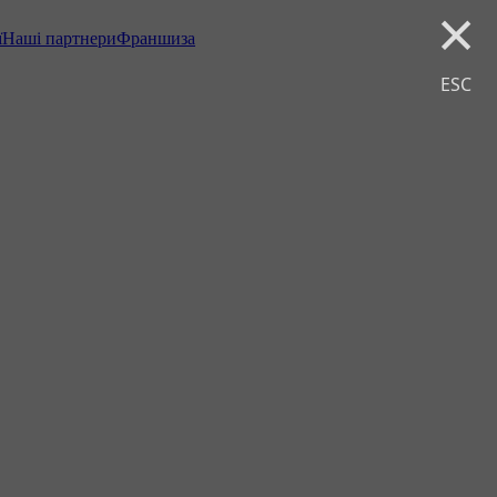
×
ї
Наші партнери
Франшиза
ESC