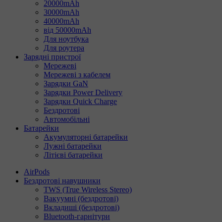
20000mAh
30000mAh
40000mAh
від 50000mAh
Для ноутбука
Для роутера
Зарядні пристрої
Мережеві
Мережеві з кабелем
Зарядки GaN
Зарядки Power Delivery
Зарядки Quick Charge
Бездротові
Автомобільні
Батарейки
Акумуляторні батарейки
Лужні батарейки
Літієві батарейки
AirPods
Бездротові навушники
TWS (True Wireless Stereo)
Вакуумні (бездротові)
Вкладиші (бездротові)
Bluetooth-гарнітури