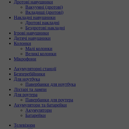
Дротові навушники
Вакуумні (дротові)
Вкладиші (дротові)
Накладні навушники
Дротові накладні
Бездротові накладні
Ігрові навушники
Дитячі навушники
Колонки
Малі колонки
Великі колонки
Мікрофони
Акумуляторні станції
Безперебійники
Для ноутбука
Павербанки для ноутбука
Ліхтарі та лампи
Для роутера
Павербанки для роутера
Акумулятори та батарейки
Акумулятори
Батарейки
Телевізори