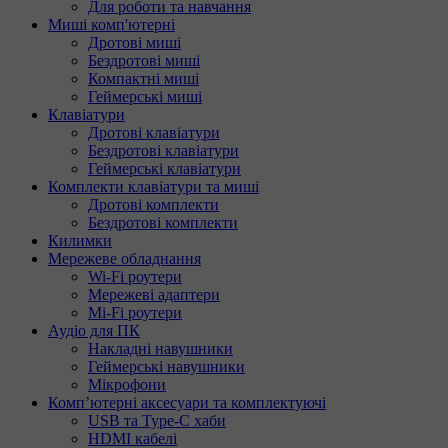
Для роботи та навчання
Миші комп'ютерні
Дротові миші
Бездротові миші
Компактні миші
Геймерські миші
Клавіатури
Дротові клавіатури
Бездротові клавіатури
Геймерські клавіатури
Комплекти клавіатури та миші
Дротові комплекти
Бездротові комплекти
Килимки
Мережеве обладнання
Wi-Fi роутери
Мережеві адаптери
Mi-Fi роутери
Аудіо для ПК
Накладні навушники
Геймерські навушники
Мікрофони
Комп’ютерні аксесуари та комплектуючі
USB та Type-C хаби
HDMI кабелі