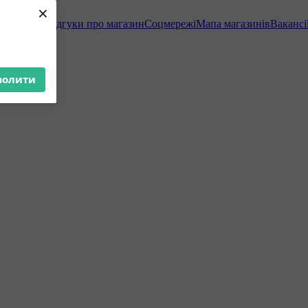
×
мація
Блог
Відгуки про магазин
Соцмережі
Мапа магазинів
Вакансі
волити