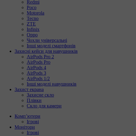
Redmi
Poco
Motorola
Tecno
ZTE
Infinix
Oppo
Чохли універсальні
Інші моделі смартфонів
Захисні кейси для навушників
AirPods Pro 2
AirPods Pro
AirPods 4
AirPods 3
AirPods 1/2
Інші моделі навушників
Захист екрана
Захисне скло
Плівки
Скло для камери
Комп’ютери
Ігрові
Монітори
Ігрові