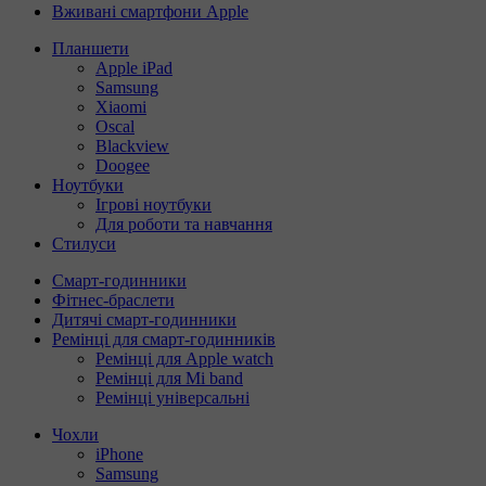
Вживані смартфони Apple
Планшети
Apple iPad
Samsung
Xiaomi
Oscal
Blackview
Doogee
Ноутбуки
Ігрові ноутбуки
Для роботи та навчання
Стилуси
Смарт-годинники
Фітнес-браслети
Дитячі смарт-годинники
Ремінці для смарт-годинників
Ремінці для Apple watch
Ремінці для Mi band
Ремінці універсальні
Чохли
iPhone
Samsung