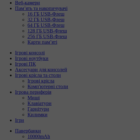
Веб-камери
Пам’ять та накопичувачі
16 ГБ USB-Флеш
32 ГБ USB-Флеш
64 ГБ USB-Флеш
128 ГБ USB-Флеш
256 ГБ USB-Флеш
Карти пам’яті
Ігрові консолі
Ігрові ноутбуки
Ігрові ПК
Аксесуари для консолей
Ігрові крісла та столи
Ігрові крісла
Комп'ютерні столи
Ігрова периферія
Миші
Клавіатури
Гарнітури
Килимки
Ігри
Павербанки
10000mAh