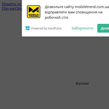
Перейти до основного контенту
Subscribe to our
Дозвольте сайту mobiletrend.com.ua
Про нас
Оплата і доставка
notifications!
Обмін та повернення
Контактна інфор
відправляти вам сповіщення на
To enable permission prompts, click
робочий стіл.
on the notification icon
Заборонити
Доз
Powered by SendPulse
Каталог