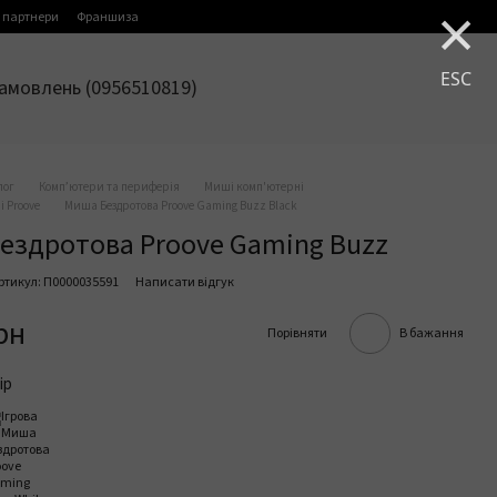
×
 партнери
Франшиза
ESC
амовлень (0956510819)
лог
Комп’ютери та периферія
Миші комп'ютерні
 Proove
Миша Бездротова Proove Gaming Buzz Black
ездротова Proove Gaming Buzz
ртикул: П0000035591
Написати відгук
рн
Порівняти
В бажання
ір