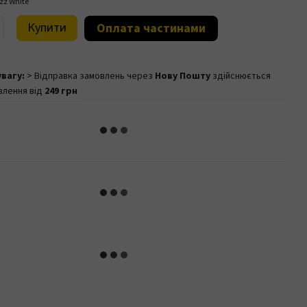
Купити
Оплата частинами
увагу:
> Відправка замовлень через
Нову Пошту
здійснюється
влення від
249 грн