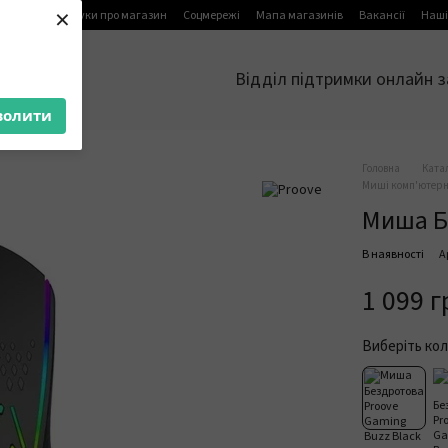
×
я
Блог
Відгуки про магазин
Соцмережі
Мапа магазинів
Вакансії
Наші
Відділ підтримки онлайн з
волити
Головна
Ката
Миші комп'ютерні
Миша Б
В наявності
А
1 099 г
Виберіть кол