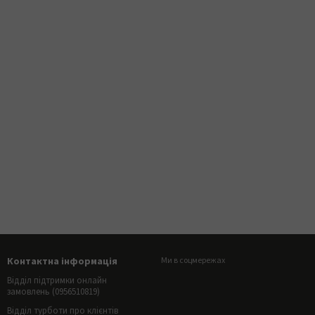
Контактна інформація
Ми в соцмережах
Відділ підтримки онлайн
замовлень (0956510819)
Відділ турботи про клієнтів