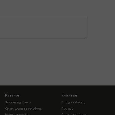
Каталог
Клієнтам
Знижки від Тренді
Вхід до кабінету
Смартфони та телефони
Про нас
Вживана техніка
Оплата і доставка