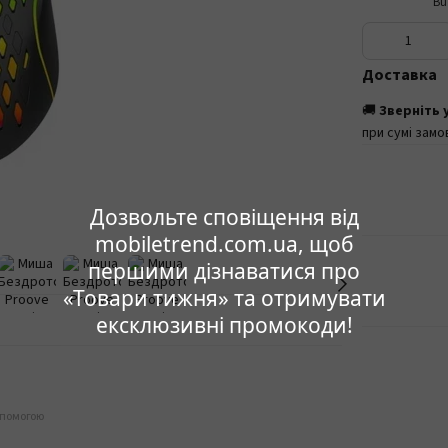
Доставка
🚚
Зверніть 
при сумі замо
Дозвольте сповіщення від
mobiletrend.com.ua, щоб
першими дізнаватися про
«Товари тижня» та отримувати
ексклюзивні промокоди!
опомогою