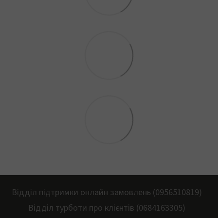
Відділ підтримки онлайн замовлень (0956510819)
Відділ турботи про клієнтів (0684163305)