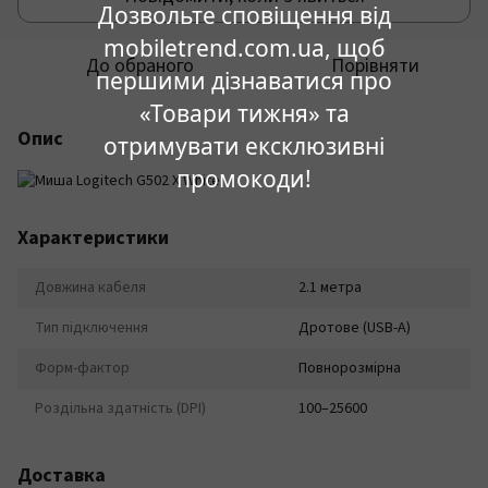
Дозвольте сповіщення від
mobiletrend.com.ua, щоб
До обраного
Порівняти
першими дізнаватися про
«Товари тижня» та
Опис
отримувати ексклюзивні
промокоди!
Характеристики
Довжина кабеля
2.1 метра
Тип підключення
Дротове (USB-A)
Форм-фактор
Повнорозмірна
Роздільна здатність (DPI)
100–25600
Доставка