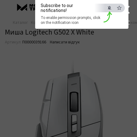
×
Subscribe to our
notifications!
To enable permission prompts, click
ESC
Каталог
Комп’ютери та периферія
Миші комп'ютерні
Миші ком
on the notification icon
Миша Logitech G502 X White
Артикул:
П0000039166
Написати відгук