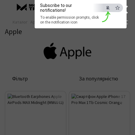
×
Subscribe to our
notifications!
To enable permission prompts, click
ESC
Каталог
Apple
on the notification icon
Apple
Фільтр
За популярністю