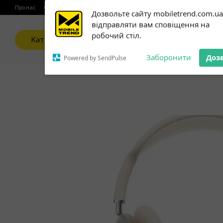
Перейти до основного контенту
Про нас
Оплата і доставка
Обмін та повернення
Контактна інформаці
Subscribe to our
Дозвольте сайту mobiletrend.com.ua
notifications!
відправляти вам сповіщення на
To enable permission prompts, click
робочий стіл.
on the notification icon
Каталог
Заборонити
Доз
Powered by SendPulse