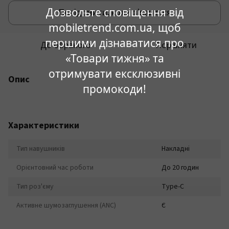
Дозвольте сповіщення від
Повідомити, коли з'явиться
mobiletrend.com.ua, щоб
першими дізнаватися про
До обраного
Порівняти
«Товари тижня» та
отримувати ексклюзивні
Опис
промокоди!
Характеристики
Тип навушників
Накладні
Орієнтовний час роботи
До 20 годин
Тип роз'єму
Type-C
Активне шумозаглушення (ANC)
Є