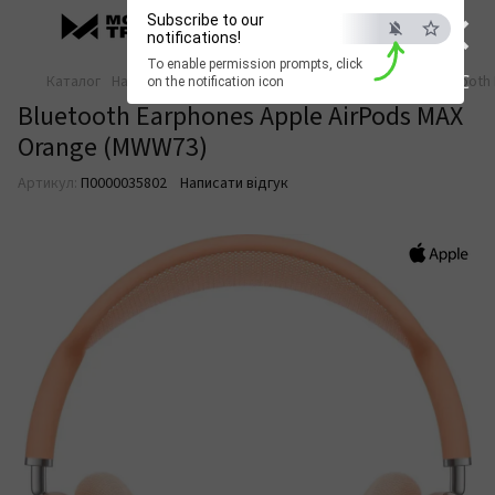
×
Subscribe to our
notifications!
To enable permission prompts, click
ESC
Каталог
Навушники та аудіо
AirPods
AirPods Apple
Bluetooth
on the notification icon
Bluetooth Earphones Apple AirPods MAX
Orange (MWW73)
Артикул:
П0000035802
Написати відгук