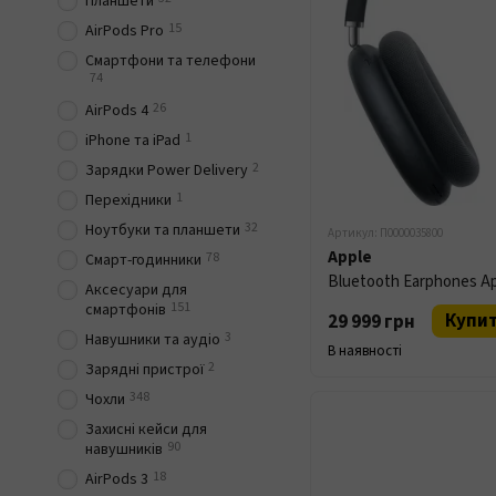
Планшети
15
AirPods Pro
Смартфони та телефони
74
26
AirPods 4
1
iPhone та iPad
2
Зарядки Power Delivery
1
Перехідники
32
Ноутбуки та планшети
Артикул: П0000035800
Apple
78
Смарт-годинники
Аксесуари для
151
смартфонів
Купи
29 999 грн
3
Навушники та аудіо
В наявності
2
Зарядні пристрої
348
Чохли
Захисні кейси для
90
навушників
18
AirPods 3