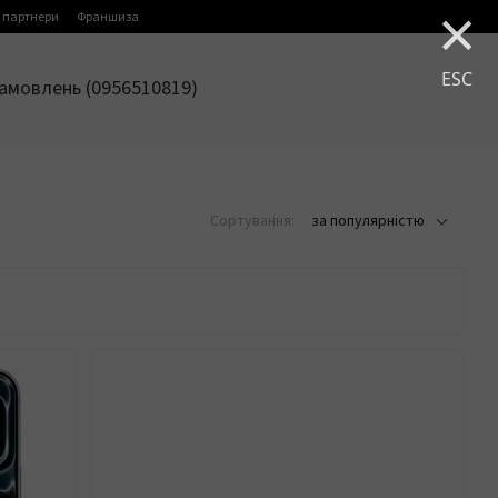
×
 партнери
Франшиза
ESC
амовлень (0956510819)
Сортування:
за популярністю