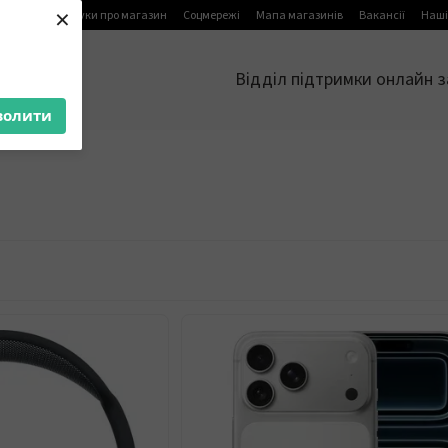
×
я
Блог
Відгуки про магазин
Соцмережі
Мапа магазинів
Вакансії
Наші
Відділ підтримки онлайн з
волити