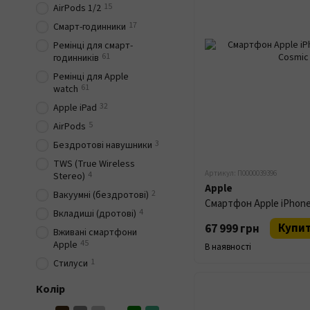
15
AirPods 1/2
17
Смарт-годинники
Ремінці для смарт-
61
годинників
Ремінці для Apple
61
watch
32
Apple iPad
5
AirPods
3
Бездротові навушники
TWS (True Wireless
Артикул: П0000039396
4
Stereo)
Apple
2
Вакуумні (бездротові)
4
Вкладиші (дротові)
Купи
67 999 грн
Вживані смартфони
45
Apple
В наявності
1
Стилуси
Колір