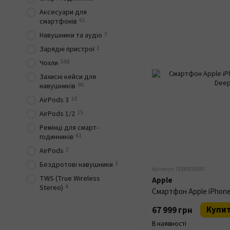
Аксесуари для
61
смартфонів
3
Навушники та аудіо
2
Зарядні пристрої
348
Чохли
Захисні кейси для
90
навушників
18
AirPods 3
15
AirPods 1/2
Ремінці для смарт-
61
годинників
2
AirPods
3
Бездротові навушники
Артикул: П0000039397
TWS (True Wireless
Apple
4
Stereo)
Купи
67 999 грн
В наявності