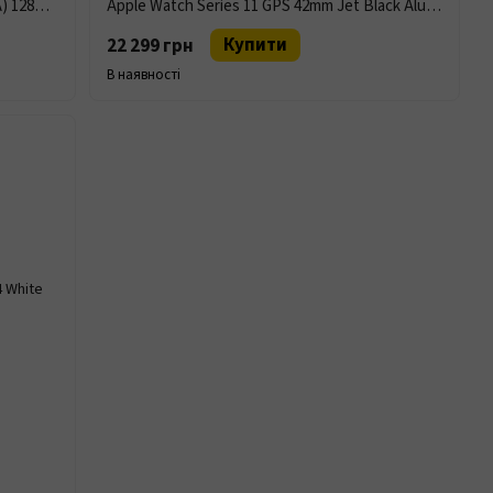
Смартфон Apple iPhone 13 (MLQ73CN/A) 128Gb Starlight
Apple Watch Series 11 GPS 42mm Jet Black Aluminium Case with Black Sport Band M/L MEQU4
Купити
22 299 грн
В наявності