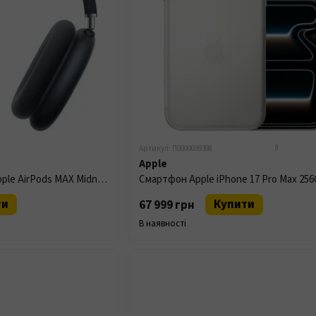
8
Артикул: П0000039398
Apple
Bluetooth Earphones Apple AirPods MAX Midnight (MWW43)
Смартфон Apple iPhone 17 Pro Max 256G
ти
Купити
67 999 грн
В наявності