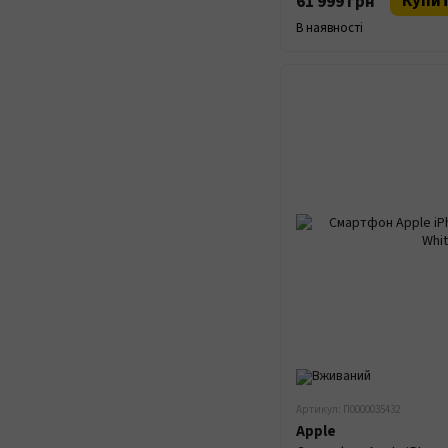
Купи
61 999 грн
В наявності
Артикул: П0000035432
Apple