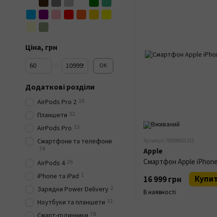
Ціна, грн
Від Ціна, грн
До Ціна, грн
ОК
Додаткові розділи
16
AirPods Pro 2
32
Планшети
15
AirPods Pro
Смартфони та телефони
Артикул: П0000021315
74
Apple
Смартфон Apple iPhone
26
AirPods 4
1
iPhone та iPad
Купи
16 999 грн
2
Зарядки Power Delivery
В наявності
32
Ноутбуки та планшети
78
Смарт-годинники