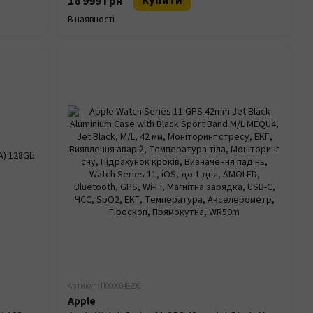
Купити
16 999 грн
В наявності
Артикул: П0000048296
Apple