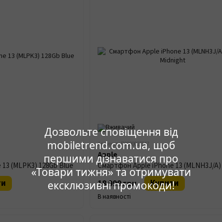
Дозвольте сповіщення від
mobiletrend.com.ua, щоб
Артикул: П0000027547
Apple
першими дізнаватися про
 13 (MLPK3) 128Gb Blue
«Товари тижня» та отримувати
ти
Купити
18 999 грн
ексклюзивні промокоди!
В наявності