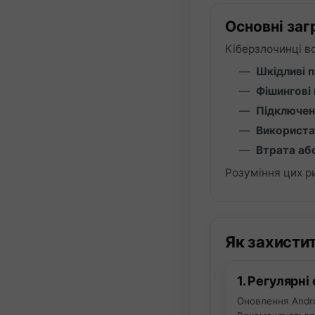
Основні заг
Кіберзлочинці в
Шкідливі п
Фішингові 
Підключен
Використан
Втрата аб
Розуміння цих р
Як захистит
1. Регулярн
Оновлення Andro