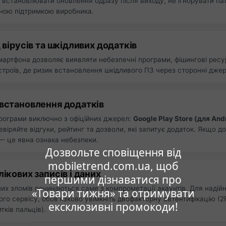
встановлювати оновлення одразу після виходу, не ігнорувати пат
йною підтримкою виробника.
д вірусів та шкідливих додатків
мартфона дозволяє виявляти небезпечні програми, фішингові ресур
строїв, де ризик встановлення шкідливого ПЗ через сторонні дже
 встановлення додатків
рограми виключно з офіційних джерел:
Google Play Store (для And
евіряйте відгуки, рейтинг та дозволи, які запитує додаток. Якщо 
 — це явна ознака небезпеки.
Дозвольте сповіщення від
mobiletrend.com.ua, щоб
лікових записів і даних
першими дізнаватися про
них зломів починаються саме з компрометації акаунтів. Для надійн
«Товари тижня» та отримувати
ого сервісу, обов'язково увімкніть двофакторну автентифікацію (2
ексклюзивні промокоди!
тків пальців).