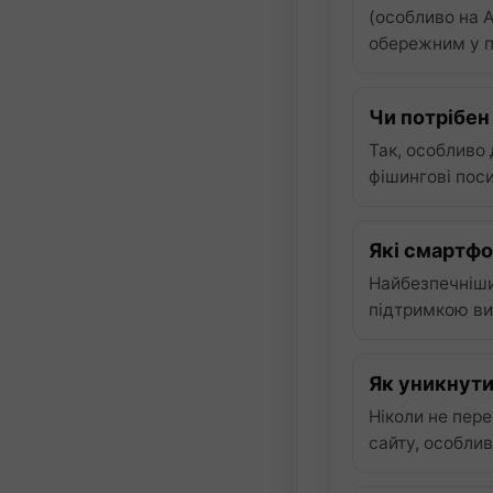
(особливо на A
обережним у п
Чи потрібен
Так, особливо 
фішингові пос
Які смартфо
Найбезпечніши
підтримкою ви
Як уникнути
Ніколи не пер
сайту, особлив