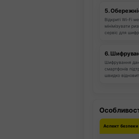
5. Обережні
Відкриті Wi-Fi 
мінімізувати ри
сервіс для шифру
6. Шифруван
Шифрування дани
смартфонів підт
швидко відновити
Особливості
Аспект безпеки