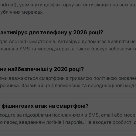
ndroid), увімкнути двофакторну автентифікацію на всіх в
ублічних мережах.
 антивірус для телефону у 2026 році?
для Android-смартфонів. Антивірус допомагає виявляти не 
илання в SMS та месенджерах, а також блокує небезпечні 
ни найбезпечніші у 2026 році?
ми вважаються смартфони з тривалою політикою оновлен
робника. Зазвичай це флагманські та середньоцінові модел
 фішингових атак на смартфоні?
еходьте за підозрілими посиланнями в SMS, email або мес
о перед введенням логінів і паролів. Не вводьте особисті 