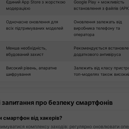
Єдиний App Store з жорсткою
Google Play + можливість
модерацією
встановлення з файлів (APK
Одночасне оновлення для
Оновлення залежать від
всіх підтримуваних моделей
виробника телефону та
оператора
Менша необхідність,
Рекомендується встановле
вбудований захист
додаткового антивіруса
Високий рівень, апаратне
Залежить від класу пристр
шифрування
топ-моделях також високи
і запитання про безпеку смартфонів
и смартфон від хакерів?
римуватися комплексу заходів: регулярно оновлювати опе