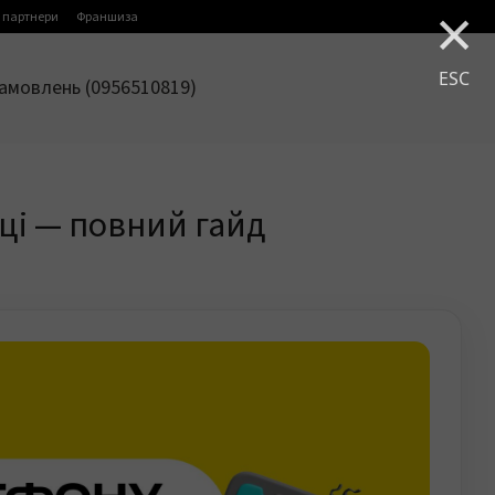
×
 партнери
Франшиза
ESC
амовлень (0956510819)
оці — повний гайд