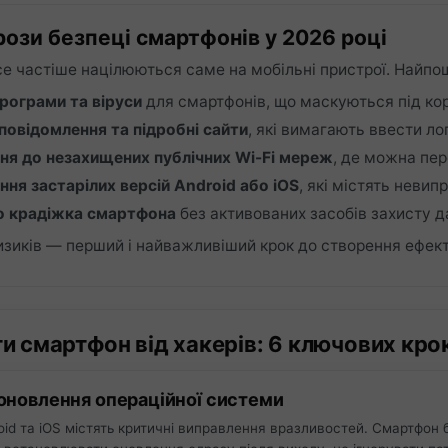
рози безпеці смартфонів у 2026 році
се частіше націлюються саме на мобільні пристрої. Найпо
рограми та віруси
для смартфонів, що маскуються під кор
повідомлення та підробні сайти
, які вимагають ввести лог
ня до незахищених публічних Wi-Fi мереж
, де можна пер
ня застарілих версій Android або iOS
, які містять невип
о крадіжка смартфона
без активованих засобів захисту д
изиків — перший і найважливіший крок до створення ефект
и смартфон від хакерів: 6 ключових кро
і оновлення операційної системи
id та iOS містять критичні виправлення вразливостей. Смартфон 