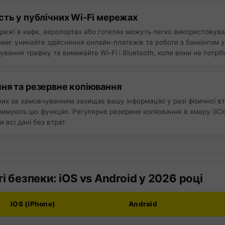
сть у публічних Wi-Fi мережах
мережі в кафе, аеропортах або готелях можуть легко використову
зики: уникайте здійснення онлайн-платежів та роботи з банкінгом
вання трафіку та вимикайте Wi-Fi і Bluetooth, коли вони не потрібн
ня та резервне копіювання
х за замовчуванням захищає вашу інформацію у разі фізичної вт
римують цю функцію. Регулярне резервне копіювання в хмару (iClo
 всі дані без втрат.
 безпеки: iOS vs Android у 2026 році
iOS (iPhone)
Android