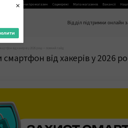
×
я
Блог
Відгуки про магазин
Соцмережі
Мапа магазинів
Вакансії
Наші
Відділ підтримки онлайн з
волити
мартфон від хакерів у 2026 році — повний гайд
 смартфон від хакерів у 2026 р