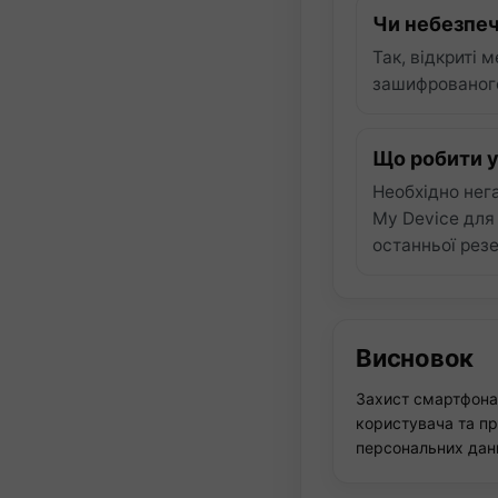
Чи небезпеч
Так, відкриті
зашифрованого
Що робити у
Необхідно нег
My Device для 
останньої резе
Висновок
Захист смартфона 
користувача та пр
персональних даних