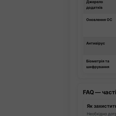
Джерело
додатків
Оновлення ОС
Антивірус
Біометрія та
шифрування
FAQ — част
Як захистит
Необхідно дот