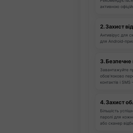
Рекомендується 
активною офіці
2. Захист ві
Антивірус для с
для Android-при
3. Безпечне
Завантажуйте п
обов'язково пер
контактів і SMS
4. Захист об
Більшість успіш
паролі для кожн
або сканер відби