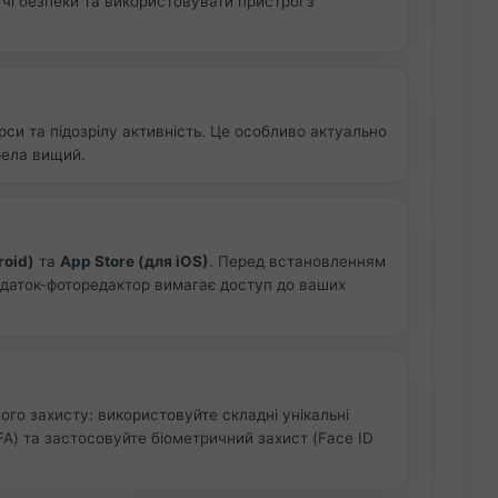
чі безпеки та використовувати пристрої з
си та підозрілу активність. Це особливо актуально
рела вищий.
roid)
та
App Store (для iOS)
. Перед встановленням
додаток-фоторедактор вимагає доступ до ваших
ого захисту: використовуйте складні унікальні
FA) та застосовуйте біометричний захист (Face ID