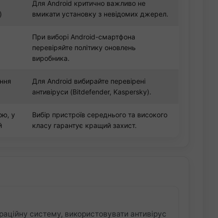
Для Android критично важливо не
)
вмикати установку з невідомих джерел.
При виборі Android-смартфона
перевіряйте політику оновлень
виробника.
ння
Для Android вибирайте перевірені
антивіруси (Bitdefender, Kaspersky).
ою, у
Вибір пристроїв середнього та високого
й
класу гарантує кращий захист.
раційну систему, використовувати антивірус