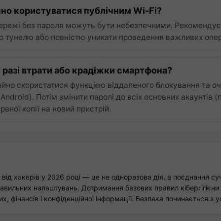
но користуватися публічним Wi-Fi?
 мережі без пароля можуть бути небезпечними. Рекоменду
 тунелю або повністю уникати проведення важливих операц
 разі втрати або крадіжки смартфона?
айно скористатися функцією віддаленого блокування та очи
Android). Потім змінити паролі до всіх основних акаунтів (
рвної копії на новий пристрій.
від хакерів у 2026 році — це не одноразова дія, а поєднання су
авильних налаштувань. Дотримання базових правил кібергігієни
, фінансів і конфіденційної інформації. Безпека починається з у