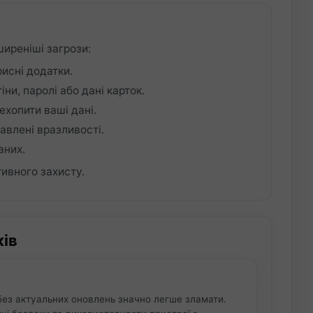
ширеніші загрози:
исні додатки.
іни, паролі або дані карток.
ехопити ваші дані.
равлені вразливості.
аних.
ивного захисту.
ків
без актуальних оновлень значно легше зламати.