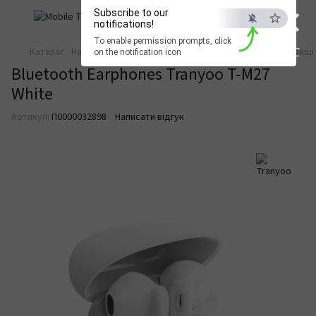
×
Subscribe to our
notifications!
To enable permission prompts, click
ESC
Каталог
Навушники та аудіо
Бездротові навушники
Вкладиші 
on the notification icon
Bluetooth Earphones Tranyoo T-M27
White
Артикул:
П0000032898
Написати відгук