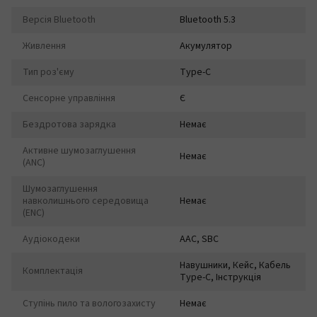
Версія Bluetooth
Bluetooth 5.3
Живлення
Акумулятор
Тип роз'єму
Type-C
Сенсорне управління
Є
Бездротова зарядка
Немає
Активне шумозаглушення
Немає
(ANC)
Шумозаглушення
навколишнього середовища
Немає
(ENC)
Аудіокодеки
AAC, SBC
Навушники, Кейс, Кабель
Комплектація
Type-C, Інструкція
Ступінь пило та вологозахисту
Немає