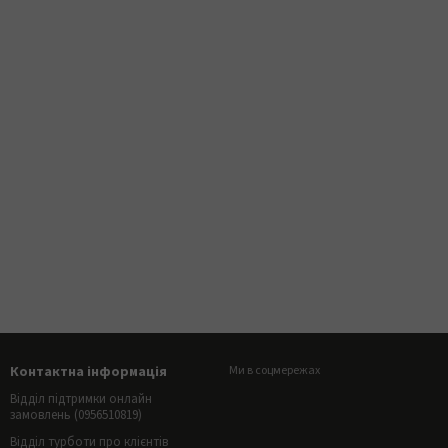
Контактна інформація
Ми в соцмережах
Відділ підтримки онлайн
замовлень (0956510819)
Відділ турботи про клієнтів