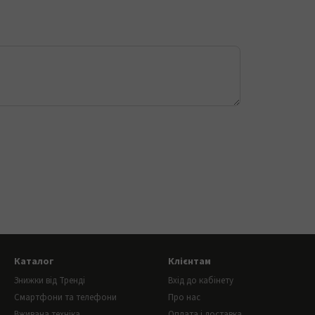
Каталог
Клієнтам
Знижки від Тренді
Вхід до кабінету
Смартфони та телефони
Про нас
Вживана техніка
Оплата і доставка