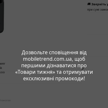
🚚
Зверніть 
при сумі замо
Дозвольте сповіщення від
mobiletrend.com.ua, щоб
першими дізнаватися про
«Товари тижня» та отримувати
ексклюзивні промокоди!
опомогою