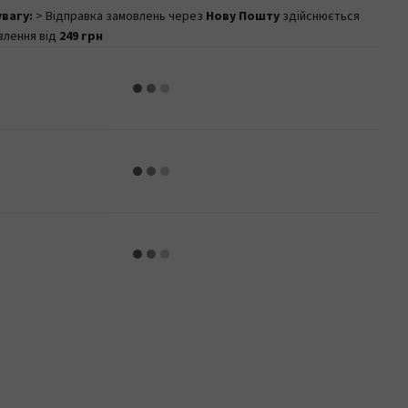
увагу:
> Відправка замовлень через
Нову Пошту
здійснюється
влення від
249 грн