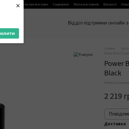
×
я
Блог
Відгуки про магазин
Соцмережі
Мапа магазинів
Вакансії
Наші
Відділ підтримки онлайн з
волити
Головна
Ката
Power Bank Tranyo
Power 
Black
Немає в наявно
2 219 г
Повідоми
Доставка