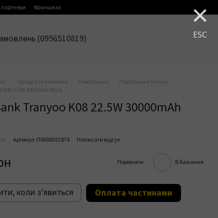
×
 партнери
Франшиза
ESC
амовлень (0956510819)
лог
Зарядка та живлення
Павербанки
Павербанки Tranyoo
o K08 22.5W 30000mAh Black
Bank Tranyoo K08 22.5W 30000mAh
сті
Артикул: П0000032874
Написати відгук
рн
Порівняти
В бажання
ти, коли з'явиться
Оплата частинами