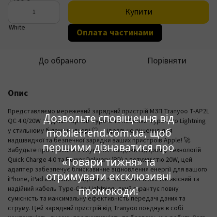
Купити
Оплата частинами
До обраного
Порівняти
Опис
Представляємо мережевий зарядний пристрій МЗП Tranyoo T-AP2L
Дозвольте сповіщення від
QC 4.0/20W з одним портом Type-C та кабелем Type-C to Lightning
mobiletrend.com.ua, щоб
у стильному білому кольорі 🤍 — ідеальне рішення для
надшвидкої та безпечної зарядки ваших пристроїв Apple! 🚀
першими дізнаватися про
Забудьте про тривале очікування: завдяки підтримці технологій
«Товари тижня» та
Quick Charge 4.0 та Power Delivery (PD) з потужністю 20W, цей
адаптер забезпечує блискавичне відновлення енергії для вашого
отримувати ексклюзивні
iPhone, iPad або іншого гаджета. ⚡️ Комплект включає якісний та
промокоди!
надійний кабель Type-C to Lightning, який гарантує повну
сумісність та максимальну ефективність передачі даних та
струму. Цей зарядний пристрій від Tranyoo поєднує в собі