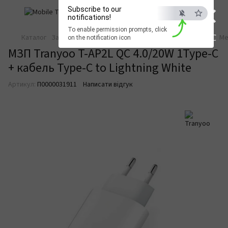
×
Subscribe to our
notifications!
To enable permission prompts, click
ESC
Каталог
Зарядка та живлення
Зарядні пристрої
Мережеві
Ме
on the notification icon
МЗП Tranyoo T-AP2L QC 4.0/20W 1Type-C
+ кабель Type-C to Lightning White
Артикул:
П0000031911
Написати відгук