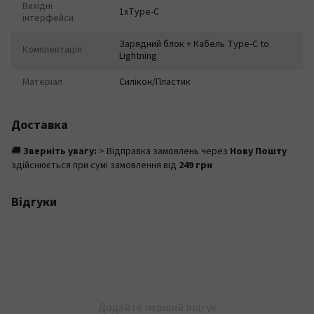
Вихідні
1xType-C
інтерфейси
Зарядний блок + Кабель Type-C to
Комплектація
Lightning
Матеріал
Силікон/Пластик
Доставка
🚚
Зверніть увагу:
> Відправка замовлень через
Нову Пошту
здійснюється при сумі замовлення від
249 грн
Відгуки
Додайте перший відгук