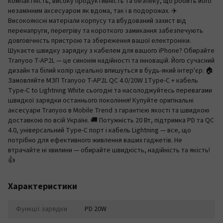
компактність, високу продуктивність та безпеку, що робить його
незамінним аксесуаром як вдома, так і в подорожах. ✈️
Високоякісні матеріали корпусу та вбудований захист від
перенапруги, перегріву та короткого замикання забезпечують
довговічність пристрою та збереження вашої електроніки.
Шукаєте швидку зарядку з кабелем для вашого iPhone? Обирайте
Tranyoo T-AP2L — це синонім надійності та інновацій. Його сучасний
дизайн та білий колір ідеально впишуться в будь-який інтер'єр. 🏠
Замовляйте МЗП Tranyoo T-AP2L QC 4.0/20W 1Type-C + кабель
Type-C to Lightning White сьогодні та насолоджуйтесь перевагами
швидкої зарядки останнього покоління! Купуйте оригінальні
аксесуари Tranyoo в Mobile Trend з гарантією якості та швидкою
доставкою по всій Україні. 🚚 Потужність 20 Вт, підтримка PD та QC
4.0, універсальний Type-C порт і кабель Lightning — все, що
потрібно для ефективного живлення ваших гаджетів. Не
втрачайте ні хвилини — обирайте швидкість, надійність та якість!
👍
Характеристики
Функції зарядки
PD 20W