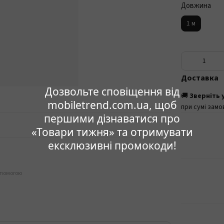
Довжина
1 м
Доставка
Дозвольте сповіщення від
🚚
Зверніть 
mobiletrend.com.ua, щоб
при сумі замо
першими дізнаватися про
«Товари тижня» та отримувати
ексклюзивні промокоди!
опомогою