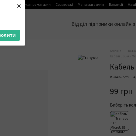
×
я
Блог
Відгуки про магазин
Соцмережі
Мапа магазинів
Вакансії
Наші
Відділ підтримки онлайн з
волити
Головна
Ката
Кабелі USB-A – Mi
Кабель 
В наявності
А
99 грн
Виберіть кол