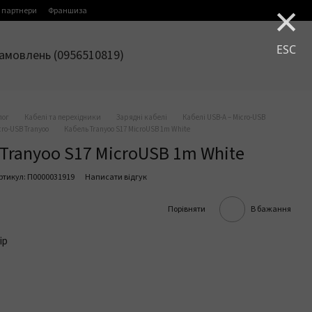
×
 партнери
Франшиза
ESC
амовлень (0956510819)
лог
Кабелі та перехідники
Зарядні кабелі
Кабелі USB-A – Micro-USB
cro-USB Tranyoo
Кабель Tranyoo S17 MicroUSB 1m White
Tranyoo S17 MicroUSB 1m White
ртикул: П0000031919
Написати відгук
Порівняти
В бажання
ір