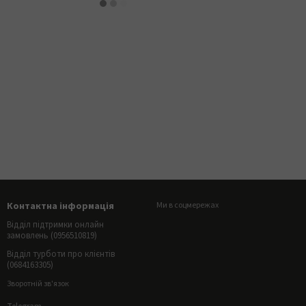
Контактна інформація
Ми в соцмережах
Відділ підтримки онлайн
замовлень (0956510819)
Відділ турботи про клієнтів
(0684163305)
Зворотній зв'язок