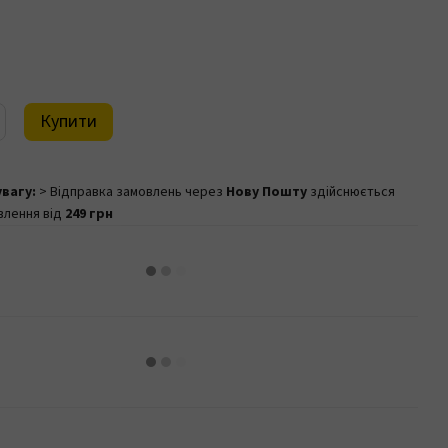
Купити
увагу:
> Відправка замовлень через
Нову Пошту
здійснюється
влення від
249 грн