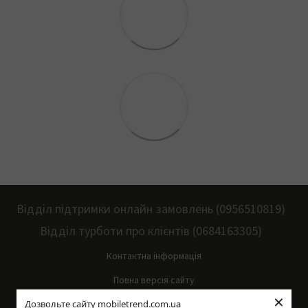
Відділ підтримки онлайн замовлень (0956510819)
Відділ турботи про клієнтів (0684163305)
Контактна інформація
Повна версія сайту
×
Дозвольте сайту mobiletrend.com.ua
Мапа сайту