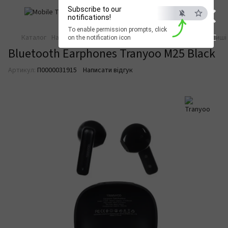
×
Subscribe to our
notifications!
To enable permission prompts, click
ESC
Каталог
Навушники та аудіо
Бездротові навушники
Вкладиші 
on the notification icon
Bluetooth Earphones Tranyoo M25 Black
Артикул:
П0000031915
Написати відгук