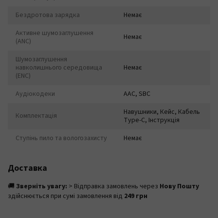
Бездротова зарядка
Немає
Активне шумозаглушення
Немає
(ANC)
Шумозаглушення
навколишнього середовища
Немає
(ENC)
Аудіокодеки
AAC, SBC
Навушники, Кейс, Кабель
Комплектація
Type-C, Інструкція
Ступінь пило та вологозахисту
Немає
Доставка
🚚
Зверніть увагу:
> Відправка замовлень через
Нову Пошту
здійснюється при сумі замовлення від
249 грн