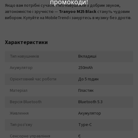
промокоди!
Якщо вам потрібні сучасні TWS-навушники з добрим звуком,
автономністю і зручністю —
Tranyoo M25 Black
стануть чудовим
вибором. Купуйте на
MobileTrend
і зануртесь в музику без дротів.
Характеристики
Тип навушників
Вкладиші
Акумулятор
250mAh
Орієнтовний час роботи
До 5 годин
Матеріал
Пластик
Версія Bluetooth
Bluetooth 5.3
Живлення
Акумулятор
Тип роз'єму
Type-C
Сенсорне управління
Є