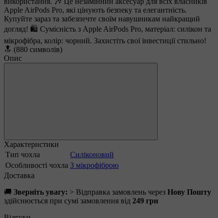
використання. 🎶 Це незамінний аксесуар для всіх власників
Apple AirPods Pro, які цінують безпеку та елегантність.
Купуйте зараз та забезпечте своїм навушникам найкращий
догляд! 🛍️ Сумісність з Apple AirPods Pro, матеріал: силікон та
мікрофібра, колір: чорний. Захистіть свої інвестиції стильно!
🔝 (880 символів)
Опис
Характеристики
Тип чохла
Силіконовий
Особливості чохла
З мікрофіброю
Доставка
🚚
Зверніть увагу:
> Відправка замовлень через
Нову Пошту
здійснюється при сумі замовлення від
249 грн
Відгуки