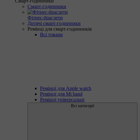
Смарт-годинники
Смарт-годинники
Фітнес-браслети
Дитячі смарт-годинники
Ремінці для смарт-годинників
Всі товари
Ремінці для Apple watch
Ремінці для Mi band
Ремінці універсальні
Всі категорії