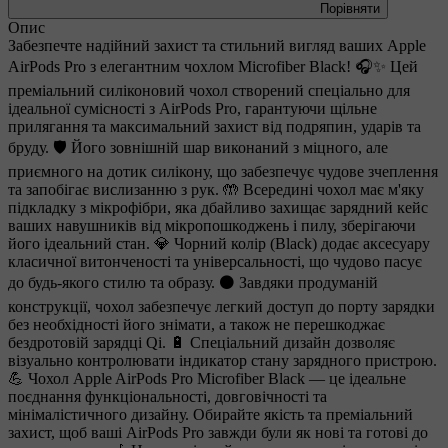
Порівняти
Опис
Забезпечте надійний захист та стильний вигляд ваших Apple
AirPods Pro з елегантним чохлом Microfiber Black! 🎧✨ Цей
преміальний силіконовий чохол створений спеціально для
ідеальної сумісності з AirPods Pro, гарантуючи щільне
прилягання та максимальний захист від подряпин, ударів та
бруду. 🛡️ Його зовнішній шар виконаний з міцного, але
приємного на дотик силікону, що забезпечує чудове зчеплення
та запобігає вислизанню з рук. 🤲 Всередині чохол має м'яку
підкладку з мікрофібри, яка дбайливо захищає зарядний кейс
ваших навушників від мікропошкоджень і пилу, зберігаючи
його ідеальний стан. 💎 Чорний колір (Black) додає аксесуару
класичної витонченості та універсальності, що чудово пасує
до будь-якого стилю та образу. ⚫️ Завдяки продуманій
конструкції, чохол забезпечує легкий доступ до порту зарядки
без необхідності його знімати, а також не перешкоджає
бездротовій зарядці Qi. 🔋 Спеціальний дизайн дозволяє
візуально контролювати індикатор стану зарядного пристрою.
💪 Чохол Apple AirPods Pro Microfiber Black — це ідеальне
поєднання функціональності, довговічності та
мінімалістичного дизайну. Обирайте якість та преміальний
захист, щоб ваші AirPods Pro завжди були як нові та готові до