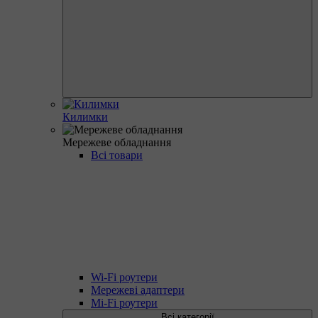
Килимки
Мережеве обладнання
Всі товари
Wi-Fi роутери
Мережеві адаптери
Mi-Fi роутери
Всі категорії