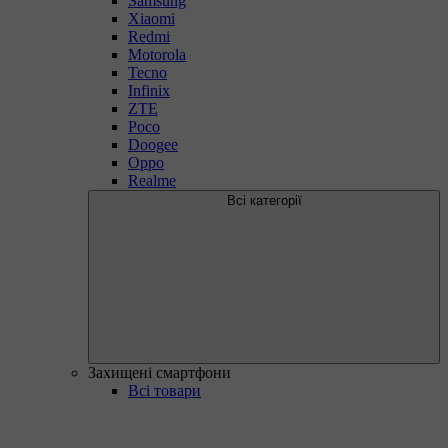
Samsung
Xiaomi
Redmi
Motorola
Tecno
Infinix
ZTE
Poco
Doogee
Oppo
Realme
Всі категорії
Захищені смартфони
Всі товари