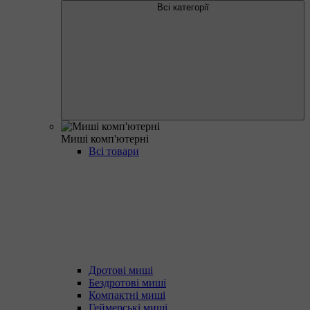
Всі категорії
Миші комп'ютерні
Всі товари
Дротові миші
Бездротові миші
Компактні миші
Геймерські миші