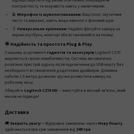
підлаштовується під умови освітлення, покращуючи
контрастність та яскравість навіть у напівтемряві.
🎤
Мікрофон із шумопоглинанням:
Ваш голос звучатиме
чисто та виразно, навіть якщо навколо є фоновий шум.
🖇️
Універсальне кріплення:
Надійно фіксуйте камеру на
екрані ноутбука, моніторі або встановлюйте на полиці.
🌟 Надійність та простота Plug & Play
У нашому асортименті
гаджетів та аксесуарів
Logitech C270
виділяється своєю невибагливістю. Система автоматично
розпізнає пристрій одразу після підключення до USB-порту без
необхідності встановлення додаткових драйверів. Довжина
кабелю 1.5 метра дозволяє зручно розмістити камеру на
робочому місці.
Обирайте
Logitech C270 HD
— інвестуйте в якісний зв'язок, який
ніколи не підведе!
Доставка
🚚
Зверніть увагу:
> Відправка замовлень через
Нову Пошту
здійснюється при сумі замовлення від
249 грн