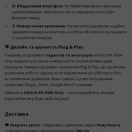
🎤
Вбудований мікрофон:
Чутливий мікрофон із функцією
шумопоглинання забезпечує чисту передачу голосу без
фонових завад.
⚙️
Універсальне кріплення:
Гнучка кліпса дозволяє надійно
закріпити камеру на моніторі, ноутбуці або просто встановити
її на робочій поверхні.
🌟 Дизайн та зручність Plug & Play
У нашому асортименті
гаджетів та аксесуарів
A4Tech PK-920H
Grey виділяється своєю компактністю та елегантним сірим
кольором. Камера підтримує технологію Plug & Play, що дозволяє
розпочати роботу одразу після підключення до USB-порту без
встановлення драйверів. Вона сумісна з усіма популярними
сервісами: Skype, Zoom, Google Meet та іншими.
Обирайте
A4Tech PK-920H Grey
— насолоджуйтесь якісним
відеозв'язком у будь-якій ситуації!
Доставка
🚚
Зверніть увагу:
> Відправка замовлень через
Нову Пошту
здійснюється при сумі замовлення від
249 грн