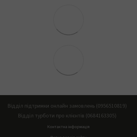
Відділ підтримки онлайн замовлень (0956510819)
Відділ турботи про клієнтів (0684163305)
Контактна інформація