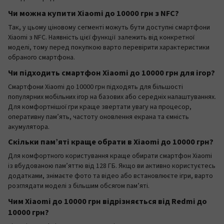
Чи можна купити Xiaomi до 10000 грн з NFC?
Так, у цьому ціновому сегменті можуть бути доступні смартфони
Xiaomi з NFC. Наявність цієї функції залежить від конкретної
моделі, тому перед покупкою варто перевірити характеристики
обраного смартфона.
Чи підходить смартфон Xiaomi до 10000 грн для ігор?
Смартфони Xiaomi до 10000 грн підходять для більшості
популярних мобільних ігор на базових або середніх налаштуваннях.
Для комфортнішої гри краще звертати увагу на процесор,
оперативну пам’ять, частоту оновлення екрана та ємність
акумулятора.
Скільки пам’яті краще обрати в Xiaomi до 10000 грн?
Для комфортного користування краще обирати смартфон Xiaomi
із вбудованою пам’яттю від 128 ГБ. Якщо ви активно користуєтесь
додатками, знімаєте фото та відео або встановлюєте ігри, варто
розглядати моделі з більшим обсягом пам’яті.
Чим Xiaomi до 10000 грн відрізняється від Redmi до
10000 грн?