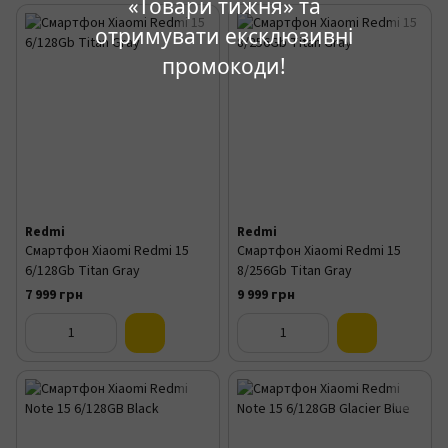
«Товари тижня» та
отримувати ексклюзивні
промокоди!
Redmi
Redmi
Смартфон Xiaomi Redmi 15
Смартфон Xiaomi Redmi 15
6/128Gb Titan Gray
8/256Gb Titan Gray
7 999 грн
9 999 грн