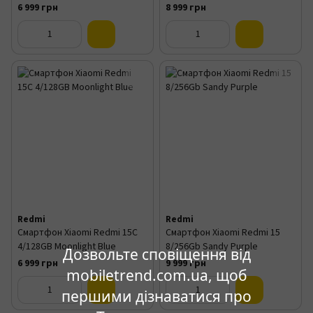
6 999 грн
8 999 грн
Redmi
Redmi
Смартфон Xiaomi Redmi 15C
Смартфон Xiaomi Redmi 15
4/128GB Moonlight Blue
8/256Gb Sandy Purple
Дозвольте сповіщення від
6 999 грн
9 999 грн
mobiletrend.com.ua, щоб
першими дізнаватися про