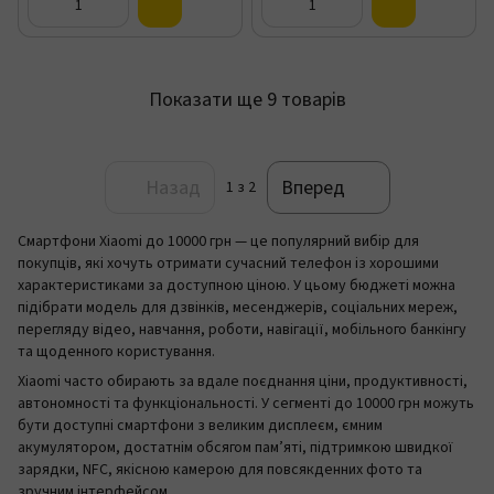
Показати ще 9 товарів
Назад
Вперед
1
з 2
Смартфони Xiaomi до 10000 грн — це популярний вибір для
покупців, які хочуть отримати сучасний телефон із хорошими
характеристиками за доступною ціною. У цьому бюджеті можна
підібрати модель для дзвінків, месенджерів, соціальних мереж,
перегляду відео, навчання, роботи, навігації, мобільного банкінгу
та щоденного користування.
Xiaomi часто обирають за вдале поєднання ціни, продуктивності,
автономності та функціональності. У сегменті до 10000 грн можуть
бути доступні смартфони з великим дисплеєм, ємним
акумулятором, достатнім обсягом пам’яті, підтримкою швидкої
зарядки, NFC, якісною камерою для повсякденних фото та
зручним інтерфейсом.