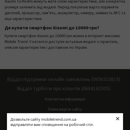
Xiaomi та Redmi можуть мати схожі характеристики, але конкретна
різниця залежить від моделі. Перед покупкою варто порівняти
дисплей, процесор, пам’ять, акумулятор, камеру, наявність NFC та
інші характеристики.
Де купити смартфон Xiaomi до 10000 грн?
Купити смартфон Xiaomi до 10000 грн можна в інтернет-магазині
Mobile Trend. У каталозі доступні актуальні моделі з гарантією,
описом характеристик і доставкою по Україні.
Відділ підтримки онлайн замовлень (0956510819)
Відділ турботи про клієнтів (0684163305)
Контактна інформація
Повна версія сайту
×
Дозвольте сайту mobiletrend.com.ua
Мапа сайту
відправляти вам сповіщення на робочий стіл.
© 2014—2026