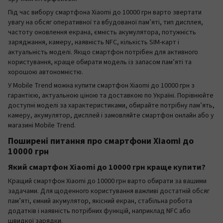
Під час вибору смартфона Xiaomi до 10000 грн варто звертати
увагу на обсяг оперативної та вбудованої пам’яті, тип дисплея,
частоту оновлення екрана, ємність акумулятора, потужність
заряджання, камеру, наявність NFC, кількість SIM-карт і
актуальність моделі. Якщо смартфон потрібен для активного
користування, краще обирати модель із запасом пам’яті та
хорошою автономністю.
У Mobile Trend можна купити смартфон Xiaomi до 10000 грн з
гарантією, актуальною ціною та доставкою по Україні. Порівнюйте
доступні моделі за характеристиками, обирайте потрібну пам’ять,
камеру, акумулятор, дисплей і замовляйте смартфон онлайн або у
магазині Mobile Trend.
Поширені питання про смартфони Xiaomi до
10000 грн
Який смартфон Xiaomi до 10000 грн краще купити?
Кращий смартфон Xiaomi до 10000 грн варто обирати за вашими
задачами. Для щоденного користування важливі достатній обсяг
пам’яті, ємний акумулятор, якісний екран, стабільна робота
додатків і наявність потрібних функцій, наприклад NFC або
швидкої зарядки.