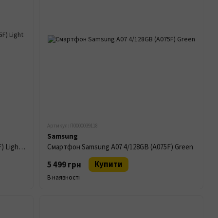
Артикул: П0000039118
Samsung
Смартфон Samsung A07 4/128GB (A075F) Light Violet
Смартфон Samsung A07 4/128GB (A075F) Green
Купити
5 499 грн
В наявності