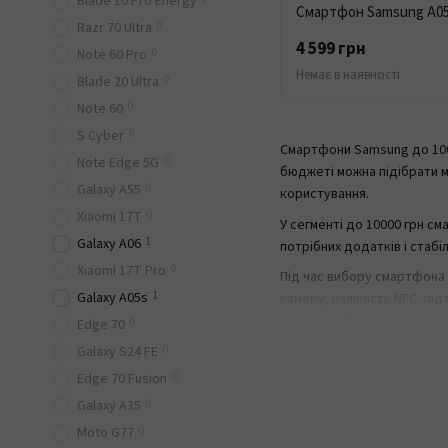
Blade 10 Pro Energy
Смартфон Samsung A05s 
0
Razr 70 Ultra
4 599 грн
0
Note 60 Pro
Немає в наявності
0
Blade 20 Ultra
0
Note 60
0
S Cyber
Смартфони Samsung до 1000
0
Note Edge 5G
бюджеті можна підібрати м
0
Galaxy A55
користування.
0
Xiaomi 17T
У сегменті до 10000 грн с
1
Galaxy A06
потрібних додатків і стабі
0
Xiaomi 17T Pro
Під час вибору смартфона S
1
Galaxy A05s
камеру, наявність NFC, пі
варіант із більшим запасо
0
Edge 70
0
У Mobile Trend можна купи
Galaxy S24 FE
смартфон за пам’яттю, кам
0
Edge 70 Fusion
0
Поширені питанн
Galaxy A35
0
Moto G77
Який смартфон Samsun