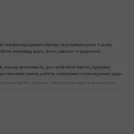
ий телефон від відомого бренду за розумною ціною. У цьому
оботи, перегляду відео, фото, навігації та щоденного
, хорошу автономність, достатній обсяг пам’яті, підтримку
орослих користувачів, роботи, спілкування та повсякденних задач.
ованої пам’яті, діагональ і тип дисплея, ємність акумулятора,
що смартфон потрібен для активного користування, краще обирати
тавкою по Україні. Порівнюйте доступні моделі Galaxy, обирайте
 онлайн або у магазині Mobile Trend.