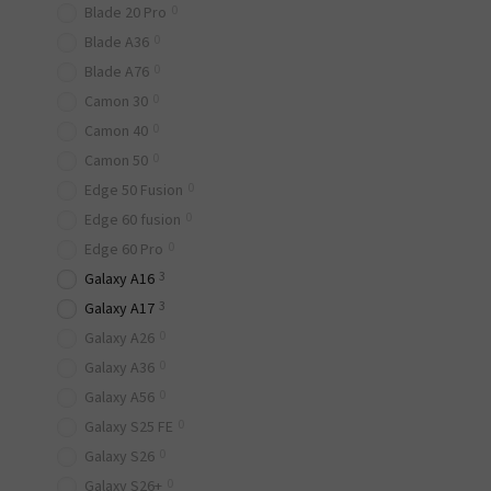
0
Blade 20 Pro
Кращий смартфон Samsung д
0
Blade A36
стабільна робота додатків 
0
Blade A76
Чи можна купити Samsu
0
Camon 30
Так, у цьому ціновому сег
0
Camon 40
перевірити характеристик
0
Camon 50
Чи підходить смартфон
0
Edge 50 Fusion
0
Смартфони Samsung до 1000
Edge 60 fusion
більшим обсягом оперативн
0
Edge 60 Pro
3
Galaxy A16
Скільки пам’яті краще
3
Galaxy A17
Для комфортного користув
0
зберігаєте відео або вста
Galaxy A26
0
Galaxy A36
Чим Samsung до 10000 
0
Galaxy A56
Смартфони Samsung до 1000
0
Galaxy S25 FE
функції. Це більш універс
0
Galaxy S26
Де купити смартфон S
0
Galaxy S26+