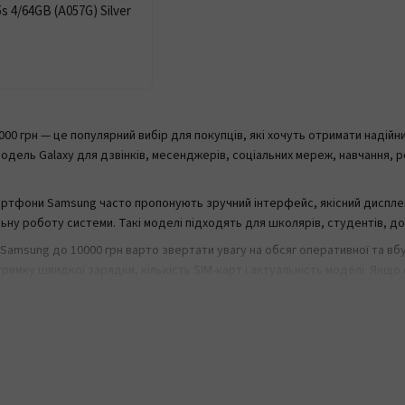
4/64GB (A057G) Silver
0 грн — це популярний вибір для покупців, які хочуть отримати надійн
одель Galaxy для дзвінків, месенджерів, соціальних мереж, навчання, р
мартфони Samsung часто пропонують зручний інтерфейс, якісний дисплей
льну роботу системи. Такі моделі підходять для школярів, студентів, д
amsung до 10000 грн варто звертати увагу на обсяг оперативної та вбуд
дтримку швидкої зарядки, кількість SIM-карт і актуальність моделі. Як
м пам’яті та хорошою автономністю.
ти смартфон Samsung до 10000 грн з гарантією, актуальною ціною та дос
ерою, акумулятором, дисплеєм та іншими характеристиками й замовляйте
я про смартфони Samsung до 10000 грн
g до 10000 грн краще купити?