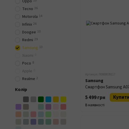
10
Oppo
36
Tecno
14
Motorola
26
Infinix
10
Doogee
29
Redmi
13
Samsung
0
Xiaomi
8
Poco
0
Apple
Артикул: П0000039117
2
Realme
Samsung
Смартфон Samsung A07 
Колір
Купит
5 499 грн
В наявності