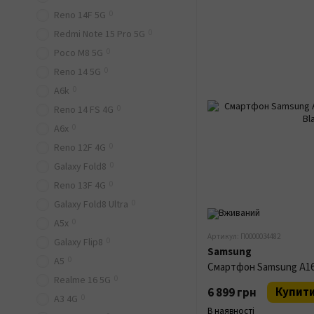
0
Reno 14F 5G
0
Redmi Note 15 Pro 5G
0
Poco M8 5G
0
Reno 14 5G
0
A6k
0
Reno 14 FS 4G
0
A6x
0
Reno 12F 4G
0
Galaxy Fold8
0
Reno 13F 4G
0
Galaxy Fold8 Ultra
0
A5x
Артикул: П0000034482
0
Galaxy Flip8
Samsung
0
A5
0
Realme 16 5G
Купит
6 899 грн
0
A3 4G
В наявності