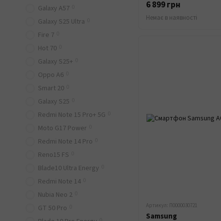
6 899 грн
0
Galaxy A57
Немає в наявності
0
Galaxy S25 Ultra
0
Fire 7
0
Hot 70
0
Galaxy S25+
0
Oppo A6
0
Smart 20
0
Galaxy S25
0
Redmi Note 15 Pro+ 5G
0
Moto G17 Power
0
Redmi Note 14 Pro
0
Reno15 FS
0
Blade10 Ultra Energy
0
Redmi Note 14
0
Nubia Neo 2
Артикул: П0000030721
0
GT 50 Pro
Samsung
0