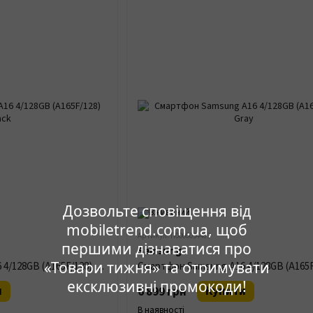
Дозвольте сповіщення від
mobiletrend.com.ua, щоб
Артикул: П0000034483
першими дізнаватися про
Samsung
«Товари тижня» та отримувати
Смартфон Samsung A16 4/128GB (A165F/128) Black
ексклюзивні промокоди!
и
Купити
6 899 грн
В наявності