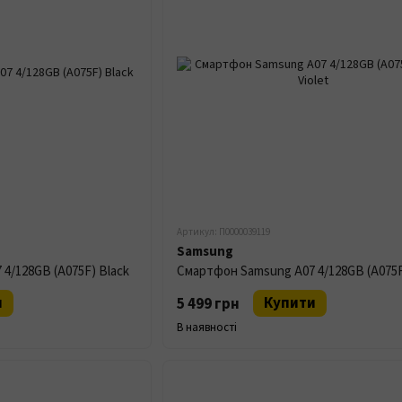
Артикул: П0000039119
Samsung
4/128GB (A075F) Black
и
Купити
5 499 грн
В наявності