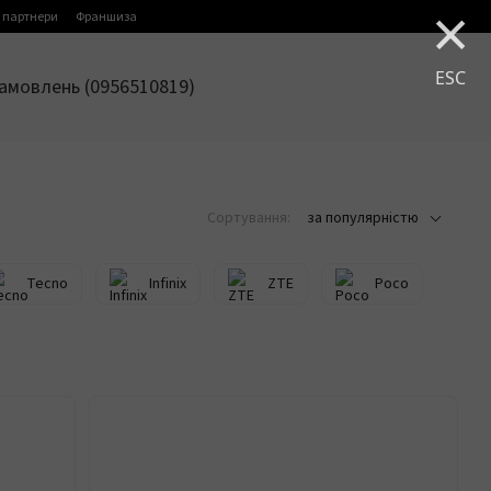
×
 партнери
Франшиза
ESC
амовлень (0956510819)
Сортування:
за популярністю
Tecno
Infinix
ZTE
Poco