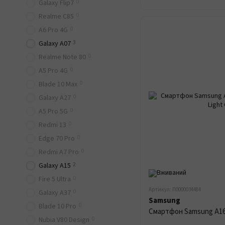
0
Galaxy Flip7
0
Realme C85
0
A6 Pro 4G
3
Galaxy A07
0
Realme Note 80
0
A5 Pro 4G
0
Blade 10 Max
0
Galaxy A27
0
A5 Pro 5G
0
Redmi 13
0
Edge 70 Pro
0
Redmi A7 Pro
2
Galaxy A15
0
Fire 5 Ultra
Артикул: П0000034484
0
Galaxy A37
Samsung
0
Blade 10 Pro
0
Nubia V80 Design