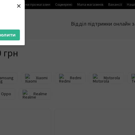
×
я
Блог
Відгуки про магазин
Соцмережі
Мапа магазинів
Вакансії
Наші
Відділ підтримки онлайн з
волити
 грн
amsung
Xiaomi
Redmi
Motorola
Oppo
Realme