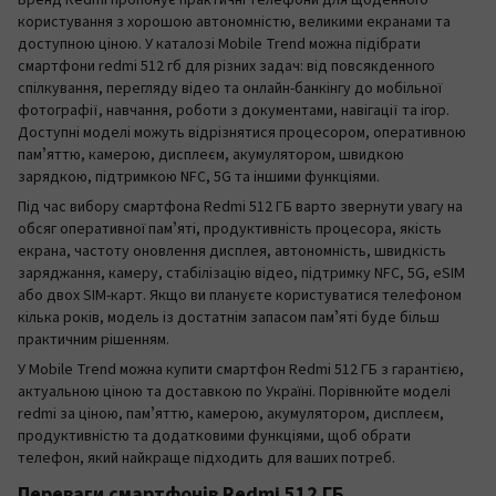
Бренд Redmi пропонує практичні телефони для щоденного
користування з хорошою автономністю, великими екранами та
доступною ціною. У каталозі Mobile Trend можна підібрати
смартфони redmi 512 гб для різних задач: від повсякденного
спілкування, перегляду відео та онлайн-банкінгу до мобільної
фотографії, навчання, роботи з документами, навігації та ігор.
Доступні моделі можуть відрізнятися процесором, оперативною
памʼяттю, камерою, дисплеєм, акумулятором, швидкою
зарядкою, підтримкою NFC, 5G та іншими функціями.
Під час вибору смартфона Redmi 512 ГБ варто звернути увагу на
обсяг оперативної памʼяті, продуктивність процесора, якість
екрана, частоту оновлення дисплея, автономність, швидкість
заряджання, камеру, стабілізацію відео, підтримку NFC, 5G, eSIM
або двох SIM-карт. Якщо ви плануєте користуватися телефоном
кілька років, модель із достатнім запасом памʼяті буде більш
практичним рішенням.
У Mobile Trend можна купити смартфон Redmi 512 ГБ з гарантією,
актуальною ціною та доставкою по Україні. Порівнюйте моделі
redmi за ціною, памʼяттю, камерою, акумулятором, дисплеєм,
продуктивністю та додатковими функціями, щоб обрати
телефон, який найкраще підходить для ваших потреб.
Переваги смартфонів Redmi 512 ГБ