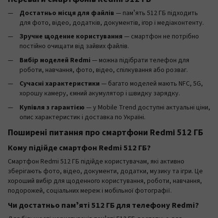
Достатньо місця для файлів
— памʼять 512 ГБ підходить
для фото, відео, додатків, документів, ігор і медіаконтенту.
Зручне щоденне користування
— смартфон не потрібно
постійно очищати від зайвих файлів.
Вибір моделей Redmi
— можна підібрати телефон для
роботи, навчання, фото, відео, спілкування або розваг.
Сучасні характеристики
— багато моделей мають NFC, 5G,
хорошу камеру, ємний акумулятор і швидку зарядку.
Купівля з гарантією
— у Mobile Trend доступні актуальні ціни,
опис характеристик і доставка по Україні.
Поширені питання про смартфони Redmi 512 ГБ
Кому підійде смартфон Redmi 512 ГБ?
Смартфон Redmi 512 ГБ підійде користувачам, які активно
зберігають фото, відео, документи, додатки, музику та ігри. Це
хороший вибір для щоденного користування, роботи, навчання,
подорожей, соціальних мереж і мобільної фотографії.
Чи достатньо памʼяті 512 ГБ для телефону Redmi?