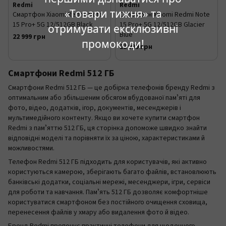
Redmi
Redmi
«Товари тижня» та
Смартфон Xiaomi Redmi Note
Смартфон Xiaomi Redmi Note
15 Pro+ 5G 12/512GB Black
15 Pro+ 5G 12/512GB Glacier
отримувати ексклюзивні
Blue
22 999 грн
промокоди!
22 999 грн
Смартфони Redmi 512 ГБ
Смартфони Redmi 512 ГБ — це добірка телефонів бренду Redmi з
оптимальним або збільшеним обсягом вбудованої памʼяті для
фото, відео, додатків, ігор, документів, месенджерів і
мультимедійного контенту. Якщо ви хочете купити смартфон
Redmi з памʼяттю 512 ГБ, ця сторінка допоможе швидко знайти
відповідні моделі та порівняти їх за ціною, характеристиками й
можливостями.
Телефон Redmi 512 ГБ підходить для користувачів, які активно
користуються камерою, зберігають багато файлів, встановлюють
банківські додатки, соціальні мережі, месенджери, ігри, сервіси
для роботи та навчання. Памʼять 512 ГБ дозволяє комфортніше
користуватися смартфоном без постійного очищення сховища,
перенесення файлів у хмару або видалення фото й відео.