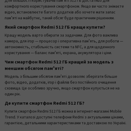
Для більшості користувачів памʼяті 512 ГБ достатньо для
комфортного користування смартфоном. Якщо ви часто знімаєте
відео, встановлюєте багато додатків або хочете мати запас
памʼяті на майбутнє, такий обсяг буде практичним рішенням.
Який смартфон Redmi 512 ГБ краще купити?
Кращу модель варто обирати за задачами. Для фото важлива
камера, для ігор — процесор і оперативна памʼять, для роботи —
автономність, стабільність системи та NFC, а для щоденного
користування — баланс памʼяті, екрана, акумулятора і ціни.
Чим смартфон Redmi 512 ГБ кращий за модель з
меншим обсягом памʼяті?
Модель з більшим обсягом памʼяті дозволяє зберігати більше
фото, відео, додатків, ігор і файлів без постійного очищення
сховища. Це особливо зручно, якщо смартфон купується не на
один рік.
Де купити смартфон Redmi 512 ГБ?
Купити смартфон Redmi 512 ГБ можна в інтернет-магазині Mobile
Trend. У каталозі доступні телефони Redmi з актуальними цінами,
гарантією, детальними характеристиками та доставкою по Україні.