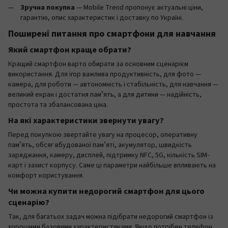
Зручна покупка
— Mobile Trend пропонує актуальні ціни,
гарантію, опис характеристик і доставку по Україні.
Поширені питання про смартфони для навчання
Який смартфон краще обрати?
Кращий смартфон варто обирати за основним сценарієм
використання. Для ігор важлива продуктивність, для фото —
камера, для роботи — автономність і стабільність, для навчання —
великий екран і достатня памʼять, а для дитини — надійність,
простота та збалансована ціна.
На які характеристики звернути увагу?
Перед покупкою звертайте увагу на процесор, оперативну
памʼять, обсяг вбудованої памʼяті, акумулятор, швидкість
заряджання, камеру, дисплей, підтримку NFC, 5G, кількість SIM-
карт і захист корпусу. Саме ці параметри найбільше впливають на
комфорт користування.
Чи можна купити недорогий смартфон для цього
сценарію?
Так, для багатьох задач можна підібрати недорогий смартфон із
хорошими базовими характеристиками. Якщо потрібен телефон