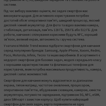
підтримкою NFC, 5G, швидкою зарядкою та стабільністю роботи
системи.
Під час вибору важливо оцінити, які задачі смартфон має
виконувати щодня. Для активного користування потрібен
достатній обсяг оперативної памʼяті, швидкий процесор, якісний
дисплей і ємний акумулятор. Для фото та відео важлива камера,
стабілізація, деталізація, памʼять 128 ГБ, 256 ГБ або 512 ГБ. Для
роботи, навчання і спілкування корисними будуть NFC, хороший
звʼязок, великий екран, автономність і зручна система.
У каталозі Mobile Trend можна підібрати смартфони для навчання
серед популярних брендів: Samsung, Apple iPhone, Xiaomi, Redmi,
Poco, Motorola, Infinix, Tecno та інших виробників. В асортименті є
недорогі смартфони для базових задач, моделі середнього класу
з хорошими характеристиками та флагманські телефони для
користувачів, яким потрібна максимальна продуктивність, камера,
дисплей і запас можливостей.
Смартфони для навчання можуть відрізнятися за діагоналлю
екрана, типом матриці, частотою оновлення, процесором,
оперативною памʼяттю, вбудованим сховищем, камерою, ємністю
акумулятора, потужністю заряджання, підтримкою 5G, NFC, eSIM,
двох SIM-карт і захистом корпусу. Щоб купити найкращий
смартфон для своїх задач, варто порівнювати не одну