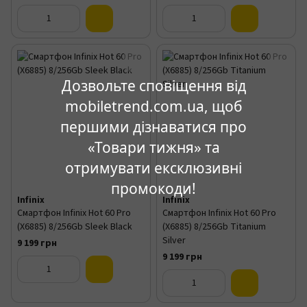
Дозвольте сповіщення від
mobiletrend.com.ua, щоб
першими дізнаватися про
«Товари тижня» та
отримувати ексклюзивні
промокоди!
Infinix
Infinix
Смартфон Infinix Hot 60 Pro
Смартфон Infinix Hot 60 Pro
(X6885) 8/256Gb Sleek Black
(X6885) 8/256Gb Titanium
Silver
9 199 грн
9 199 грн