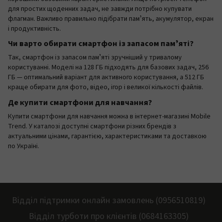
для простих щоденних задач, не завжди потрібно купувати
флагман. Важливо правильно підібрати памʼять, акумулятор, екран
і продуктивність.
Чи варто обирати смартфон із запасом памʼяті?
Так, смартфон із запасом памʼяті зручніший у тривалому
користуванні. Моделі на 128 ГБ підходять для базових задач, 256
ГБ — оптимальний варіант для активного користування, а 512 ГБ
краще обирати для фото, відео, ігор і великої кількості файлів.
Де купити смартфони для навчання?
Купити смартфони для навчання можна в інтернет-магазині Mobile
Trend. У каталозі доступні смартфони різних брендів з
актуальними цінами, гарантією, характеристиками та доставкою
по Україні.
Відділ підтримки онлайн замовлень (0956510819)
Відділ турботи про клієнтів (0684163305)