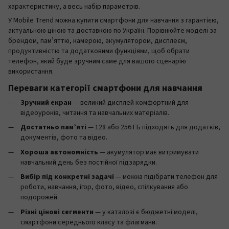
характеристику, а весь набір параметрів.
У Mobile Trend можна купити смартфони для навчання з гарантією,
актуальною ціною та доставкою по Україні. Порівнюйте моделі за
брендом, памʼяттю, камерою, акумулятором, дисплеєм,
продуктивністю та додатковими функціями, щоб обрати
телефон, який буде зручним саме для вашого сценарію
використання.
Переваги категорії смартфони для навчання
Зручний екран
— великий дисплей комфортний для
відеоуроків, читання та навчальних матеріалів.
Достатньо памʼяті
— 128 або 256 ГБ підходять для додатків,
документів, фото та відео.
Хороша автономність
— акумулятор має витримувати
навчальний день без постійної підзарядки.
Вибір під конкретні задачі
— можна підібрати телефон для
роботи, навчання, ігор, фото, відео, спілкування або
подорожей.
Різні цінові сегменти
— у каталозі є бюджетні моделі,
смартфони середнього класу та флагмани.