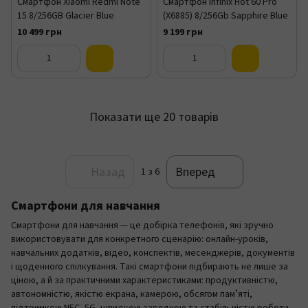
Смартфон Xiaomi Redmi Note
Смартфон Infinix Hot 60 Pro
15 8/256GB Glacier Blue
(X6885) 8/256Gb Sapphire Blue
10 499 грн
9 199 грн
Показати ще 20 товарів
Назад
Вперед
1
з 6
Смартфони для навчання
Смартфони для навчання — це добірка телефонів, які зручно
використовувати для конкретного сценарію: онлайн-уроків,
навчальних додатків, відео, конспектів, месенджерів, документів
і щоденного спілкування. Такі смартфони підбирають не лише за
ціною, а й за практичними характеристиками: продуктивністю,
автономністю, якістю екрана, камерою, обсягом памʼяті,