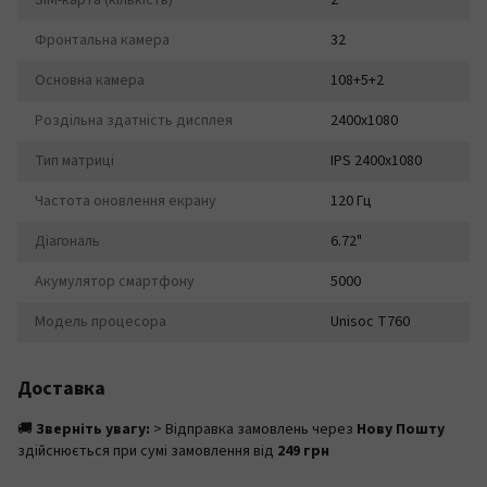
SIM-карта (кількість)
2
Фронтальна камера
32
Основна камера
108+5+2
Роздільна здатність дисплея
2400x1080
Тип матриці
IPS 2400x1080
Частота оновлення екрану
120 Гц
Діагональ
6.72"
Акумулятор смартфону
5000
Модель процесора
Unisoc T760
Доставка
🚚
Зверніть увагу:
> Відправка замовлень через
Нову Пошту
здійснюється при сумі замовлення від
249 грн