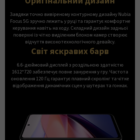
Оригінальний дизайн
Завдяки точно вивіреному контурному дизайну Nubia
Focus 5G зручно лежить у руці та гарантує комфортне
керування навіть на ходу. Складний дизайн задньої
поверхні із чітко виділеним блоком камер створює
відчуття високотехнологічного девайсу.
Світ яскравих барв
6.6-дюймовий дисплей з роздільною здатністю
1612*720 забезпечує повне занурення у гру. Частота
оновлення 120 Гц гарантує плавний скролінг та чітке
відображення динамічних сцен у шутерах та гонках.