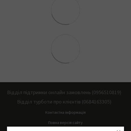
Відділ підтримки онлайн замовлень (0956510819)
Відділ турботи про клієнтів (0684163305)
Контактна інформація
Повна версія сайту