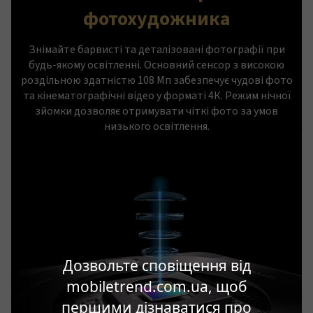
фотохудожника
Знімайте барвисті та деталізовані фотографії при
будь-якому освітленні. Основний сенсор з високою
роздільною здатністю 108 Мп забезпечує чудові фото
та кінематографічні відео у форматі 4К. Режим нічної
зйомки дозволяє отримувати чіткі фото за умов
низького освітлення.
Дозвольте сповіщення від
mobiletrend.com.ua, щоб
першими дізнаватися про