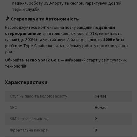
падіння, роботу USB-порту та кнопок, гарантуючи довгий
термін служби.
🎵 Стереозвук та Автономність
Насолоджуйтесь контентом на повну завдяки
подвійним
стереодинамікам
з підтримкою технології DTS, які видають
гучний (до 300%) та чистий звук. А батарея ємністю
5000 мАг
із
роз'ємом Type-C забезпечить стабільну роботу протягом усього
дня.
Обирайте
Tecno Spark Go 1
— найкращий старт у світ сучасних
технологій!
Характеристики
Ступінь пило та вологозахисту
Немає
NFC
Немає
SIM-карта (кількість)
2
Фронтальна камера
8