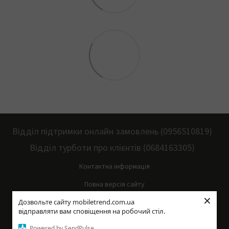
Відділ підтримки онлайн замовлень (0956510819)
Відділ турботи про клієнтів (0684163305)
Контактна інформація
Повна версія сайту
×
Дозвольте сайту mobiletrend.com.ua
Мапа сайту
відправляти вам сповіщення на робочий стіл.
© 2014—2026
Powered by SendPulse