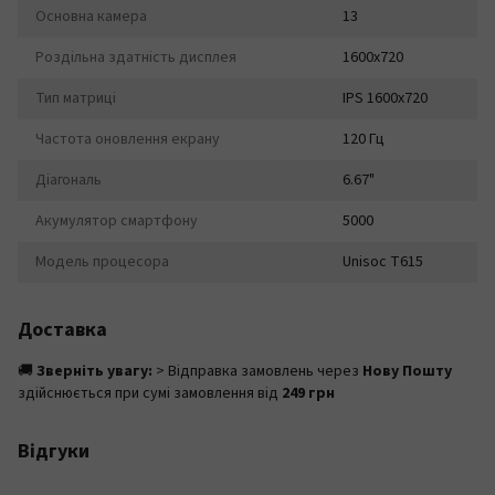
Основна камера
13
Роздільна здатність дисплея
1600x720
Тип матриці
IPS 1600x720
Частота оновлення екрану
120 Гц
Діагональ
6.67"
Акумулятор смартфону
5000
Модель процесора
Unisoc T615
Доставка
🚚
Зверніть увагу:
> Відправка замовлень через
Нову Пошту
здійснюється при сумі замовлення від
249 грн
Відгуки