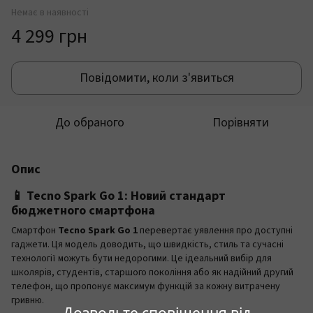
Немає в наявності
4 299 грн
Повідомити, коли з'явиться
До обраного
Порівняти
Опис
📱 Tecno Spark Go 1: Новий стандарт
бюджетного смартфона
Смартфон
Tecno Spark Go 1
перевертає уявлення про доступні
гаджети. Ця модель доводить, що швидкість, стиль та сучасні
технології можуть бути недорогими. Це ідеальний вибір для
школярів, студентів, старшого покоління або як надійний другий
телефон, що пропонує максимум функцій за кожну витрачену
гривню.