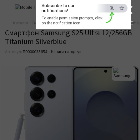
×
Subscribe to our
notifications!
To enable permission prompts, click
ESC
Каталог
Смартфони та телефони
Смартфони
Samsung
Sams
on the notification icon
Смартфон Samsung S25 Ultra 12/256GB
Titanium Silverblue
Артикул:
П0000035654
Написати відгук