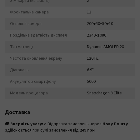
SIM-карта (кількість)
2
Фронтальна камера
12
Основна камера
200+50+50+10
Роздільна здатність дисплея
2340x1080
Тип матриці
Dynamic AMOLED 2X
Частота оновлення екрану
120 Гц
Діагональ
6.9"
Акумулятор смартфону
5000
Модель процесора
Snapdragon 8 Elite
Доставка
🚚
Зверніть увагу:
> Відправка замовлень через
Нову Пошту
здійснюється при сумі замовлення від
249 грн