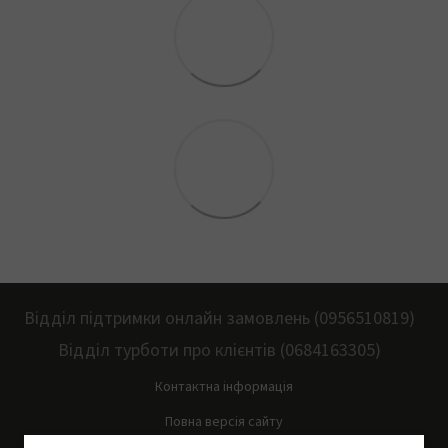
Відділ підтримки онлайн замовлень (0956510819)
Відділ турботи про клієнтів (0684163305)
Контактна інформація
Повна версія сайту