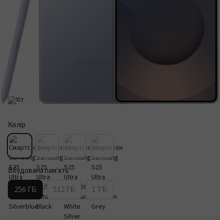
Колір
Вбудована пам'ять
256 ГБ
512 ГБ
1 ТБ