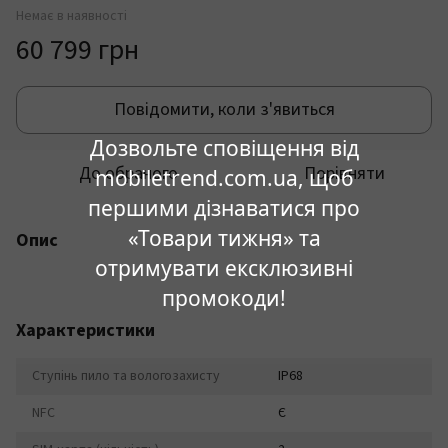
Немає в наявності
60 799 грн
Повідомити, коли з'явиться
Дозвольте сповіщення від
До обраного
Порівняти
mobiletrend.com.ua, щоб
першими дізнаватися про
«Товари тижня» та
Опис
отримувати ексклюзивні
промокоди!
Характеристики
Ступінь пило та вологозахисту
IP68
NFC
Є