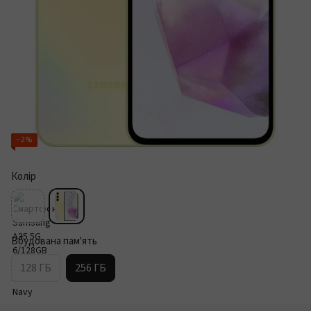
−2%
Колір
Вбудована пам'ять
128 ГБ
256 ГБ