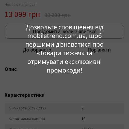
Немає в наявності
13 099 грн
13 299 грн
Дозвольте сповіщення від
Повідомити, коли з'явиться
mobiletrend.com.ua, щоб
першими дізнаватися про
До обраного
Порівняти
«Товари тижня» та
отримувати ексклюзивні
Опис
промокоди!
Характеристики
SIM-карта (кількість)
2
Фронтальна камера
13