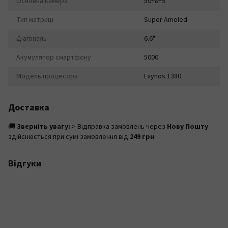
Основна камера
50+8+5
Тип матриці
Super Amoled
Діагональ
6.6"
Акумулятор смартфону
5000
Модель процесора
Exynos 1380
Доставка
🚚
Зверніть увагу:
> Відправка замовлень через
Нову Пошту
здійснюється при сумі замовлення від
249 грн
Відгуки