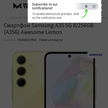
×
Subscribe to our
notifications!
To enable permission prompts, click
ESC
Каталог
Смартфони та телефони
Смартфони
Samsung
Sams
on the notification icon
Смартфон Samsung A35 5G 8/256GB
(A356) Awesome Lemon
Артикул:
П0000032950
Написати відгук