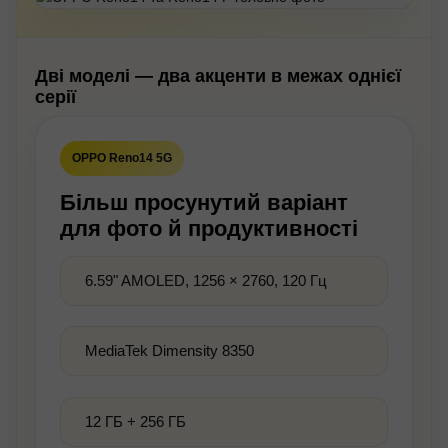
Дві моделі — два акценти в межах однієї
серії
OPPO Reno14 5G
Більш просунутий варіант
для фото й продуктивності
6.59" AMOLED, 1256 × 2760, 120 Гц
MediaTek Dimensity 8350
12 ГБ + 256 ГБ