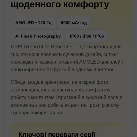
щоденного комфорту
AMOLED • 120 Гц
6000 мА·год
AI Flash Photography
IP69 / IP68 / IP66
OPPO Reno14 та Reno14 F — це смартфони для
тих, хто хоче поєднати сучасний дизайн, сильні
повсякденні камери, плавний AMOLED-дисплей і
набір корисних AI-функцій в одному пристрої.
Обидві моделі орієнтовані на яскраві фото,
активне щоденне користування, комфортну
роботу з контентом і приємний візуальний досвід,
але кожна з них робить акцент на трохи різному
сценарії використання.
Ключові переваги серії