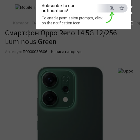
×
Subscribe to our
notifications!
To enable permission prompts, click
ESC
Каталог
Смартфони та телефони
Смартфони
Oppo
Oppo Op
on the notification icon
Смартфон Oppo Reno 14 5G 12/256
Luminous Green
Артикул:
П0000039806
Написати відгук