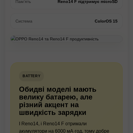
Пам’ять
Reno14 F підтримує microSD
Система
ColorOS 15
BATTERY
Обидві моделі мають
велику батарею, але
різний акцент на
швидкість зарядки
І Reno14, і Reno14 F отримали
акумулятори на 6000 мА·год, тому добре