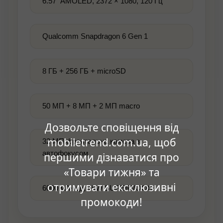
6.57" AMOLED, 2372 × 1080, 120 Гц
Qualcomm Snapdragon 6 Gen 1
8 ГБ + 256 ГБ + microSD
50 МП + 8 МП + 2 МП macro
Дозвольте сповіщення від
mobiletrend.com.ua, щоб
32 МП фронтальна камера з
автофокусом
першими дізнаватися про
«Товари тижня» та
отримувати ексклюзивні
6000 мА·год, 45W SUPERVOOC
промокоди!