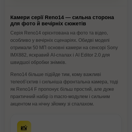
Камери серії Reno14 — сильна сторона
для фото й вечірніх сюжетів
Серія Reno14 орієнтована на фото та відео,
особливо у вечірніх сценаріях. Обидві моделі
отримали 50 МП основні камери на сенсорі Sony
IMX882, яскравий AI-спалах і AI Editor 2.0 для
швидшої обробки знімків.
Reno14 більше підійде тим, кому важливі
телеоб’єктив і сильніша фронтальна камера, тоді
як Reno14 F пропонує більш простий, але дуже
практичний набір із macro-модулем і сильним
акцентом на нічну зйомку зі спалахом.
📸