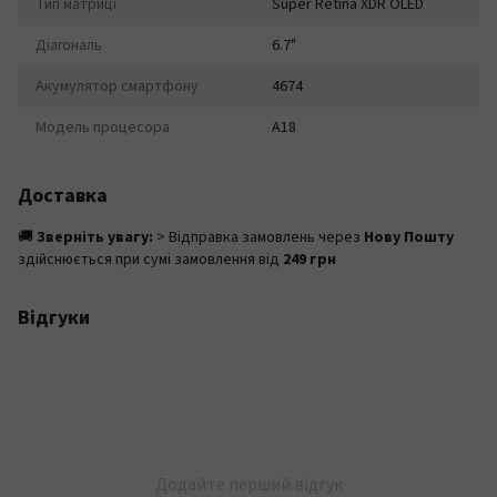
Тип матриці
Super Retina XDR OLED
Діагональ
6.7"
Акумулятор смартфону
4674
Модель процесора
A18
Доставка
🚚
Зверніть увагу:
> Відправка замовлень через
Нову Пошту
здійснюється при сумі замовлення від
249 грн
Відгуки
Додайте перший відгук