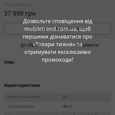
Немає в наявності
37 999 грн
Дозвольте сповіщення від
mobiletrend.com.ua, щоб
Повідомити, коли з'явиться
першими дізнаватися про
«Товари тижня» та
До обраного
Порівняти
отримувати ексклюзивні
промокоди!
Опис
Характеристики
Фронтальна камера
12
Основна камера
48+12