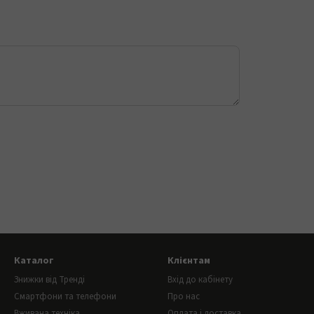
Каталог
Клієнтам
Знижки від Тренді
Вхід до кабінету
Смартфони та телефони
Про нас
Вживана техніка
Оплата і доставка