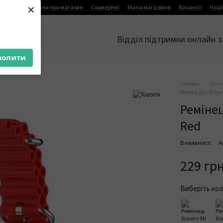
×
я
Блог
Відгуки про магазин
Соцмережі
Мапа магазинів
Вакансії
Наші
Відділ підтримки онлайн з
волити
Головна
Ката
Ремінці для Mi ba
Ремінец
Red
В наявності
А
229 гр
Виберіть кол