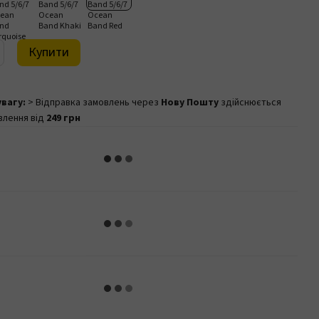
Купити
увагу:
> Відправка замовлень через
Нову Пошту
здійснюється
влення від
249 грн