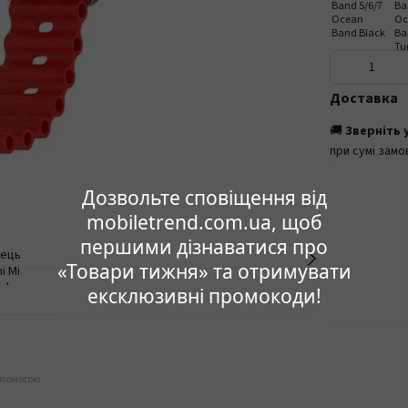
Доставка
🚚
Зверніть 
при сумі замо
Дозвольте сповіщення від
mobiletrend.com.ua, щоб
першими дізнаватися про
«Товари тижня» та отримувати
ексклюзивні промокоди!
опомогою