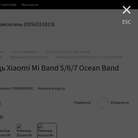
×
 партнери
Франшиза
ESC
амовлень (0956510819)
лог
Смарт-годинники
Ремінці для смарт-годинників
nd
Ремінці для Mi band Xiaomi
Ремінець Xiaomi Mi Band 5/6/7 Ocean Band Red
ь Xiaomi Mi Band 5/6/7 Ocean Band
ртикул: П0000030581
Написати відгук
н
Порівняти
В бажання
ір