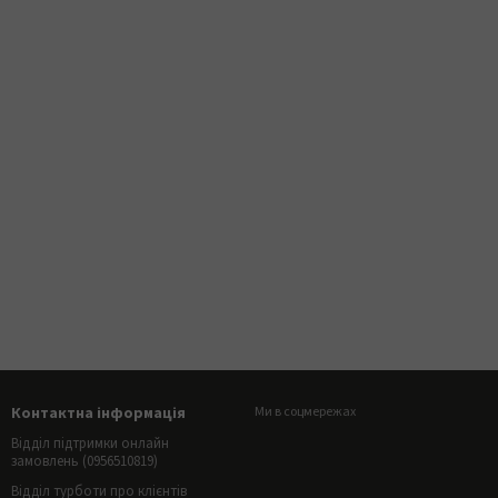
Контактна інформація
Ми в соцмережах
Відділ підтримки онлайн
замовлень (0956510819)
Відділ турботи про клієнтів