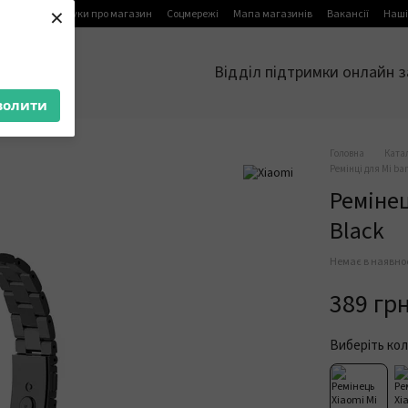
×
я
Блог
Відгуки про магазин
Соцмережі
Мапа магазинів
Вакансії
Наші
Відділ підтримки онлайн з
волити
Головна
Ката
Ремінці для Mi ba
Ремінец
Black
Немає в наявно
389 гр
Виберіть кол