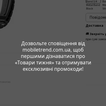
Повідоми
Доставка
🚚
Зверніть 
при сумі замо
Дозвольте сповіщення від
mobiletrend.com.ua, щоб
першими дізнаватися про
«Товари тижня» та отримувати
ексклюзивні промокоди!
опомогою