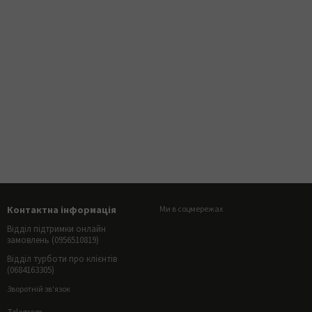
Контактна інформація
Ми в соцмережах
Відділ підтримки онлайн
замовлень (0956510819)
Відділ турботи про клієнтів
(0684163305)
Зворотній зв'язок