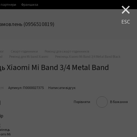
×
 партнери
Франшиза
ESC
амовлень (0956510819)
лог
Смарт-годинники
Ремінці для смарт-годинників
nd
Ремінці для Mi band Xiaomi
Ремінець Xiaomi Mi Band 3/4 Metal Band Black
ь Xiaomi Mi Band 3/4 Metal Band
сті
Артикул: П0000027375
Написати відгук
н
Порівняти
В бажання
ір