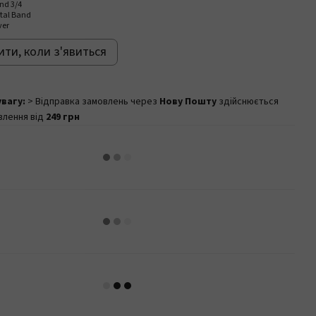
ти, коли з'явиться
увагу:
> Відправка замовлень через
Нову Пошту
здійснюється
влення від
249 грн