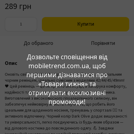
289 грн
Купити
До обраного
Порівняти
Дозвольте сповіщення від
Опис
mobiletrend.com.ua, щоб
першими дізнаватися про
Оновіть свій Apple Watch і підкресліть свій стиль з преміальним
чорним ремінцем, ідеально сумісним з моделями 42/44/45/49mm!
«Товари тижня» та
🖤 Цей ремінець — це не просто аксесуар, а запорука комфорту,
отримувати ексклюзивні
надійності та елегантного вигляду вашого смарт-годинника.
Виготовлений з високоякісного гіпоалергенного силікону, він
промокоди!
забезпечує неймовірну м'якість і гнучкість, що робить його
ідеальним для щоденного носіння, тренувань у спортзалі 🏋️‍♂️ та
активного відпочинку. Чорний колір Dark Olive додає вишуканості
та універсальності, легко поєднуючись із будь-яким образом —
від ділового костюма до повсякденного одягу. 💪 Завдяки