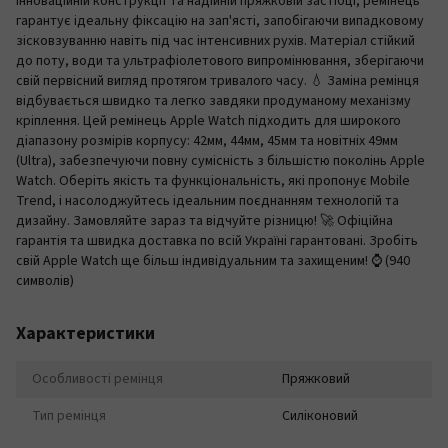
інноваційній конструкції та надійній пряжковій застібці, ремінець
гарантує ідеальну фіксацію на зап'ясті, запобігаючи випадковому
зісковзуванню навіть під час інтенсивних рухів. Матеріал стійкий
до поту, води та ультрафіолетового випромінювання, зберігаючи
свій первісний вигляд протягом тривалого часу. 💧 Заміна ремінця
відбувається швидко та легко завдяки продуманому механізму
кріплення. Цей ремінець Apple Watch підходить для широкого
діапазону розмірів корпусу: 42мм, 44мм, 45мм та новітніх 49мм
(Ultra), забезпечуючи повну сумісність з більшістю поколінь Apple
Watch. Оберіть якість та функціональність, які пропонує Mobile
Trend, і насолоджуйтесь ідеальним поєднанням технологій та
дизайну. Замовляйте зараз та відчуйте різницю! 🚀 Офіційна
гарантія та швидка доставка по всій Україні гарантовані. Зробіть
свій Apple Watch ще більш індивідуальним та захищеним! ⌚️ (940
символів)
Характеристики
Особливості ремінця
Пряжковий
Тип ремінця
Силіконовий