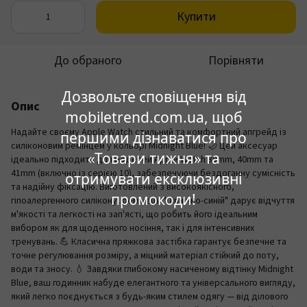
Купити
До обраного
Порівняти
Дозвольте сповіщення від
Опис
mobiletrend.com.ua, щоб
Надайте своєму Apple Watch стильний та комфортний апгрейд із
першими дізнаватися про
силіконовим ремінцем у кольорі Midnight Blue! 🌙 Цей аксесуар
«Товари тижня» та
ідеально підходить для моделей Apple Watch 38mm, 40mm та
41mm (включно із серією 10), забезпечуючи бездоганну сумісність
отримувати ексклюзивні
та надійну фіксацію. Виготовлений з високоякісного,
промокоди!
гіпоалергенного силікону, ремінець "Північно-синій" дарує відчуття
м'якості та легкості на зап'ясті, що робить його ідеальним
вибором як для щоденного носіння, так і для інтенсивних
тренувань. 💪 Класична пряжкова застібка гарантує безпечне та
точне регулювання розміру, а міцний матеріал стійкий до поту,
води та зносу. 💧 Завдяки глибокому насиченому відтінку Midnight
Blue, ваш годинник набуде елегантного та універсального вигляду,
який легко поєднується з будь-яким стилем одягу — від ділового