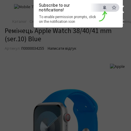
×
Subscribe to our
notifications!
To enable permission prompts, click
ESC
Каталог
Смарт-годинники
Ремінці для смарт-годинників
Ремінц
on the notification icon
Ремінець Apple Watch 38/40/41 mm
(ser.10) Blue
Артикул:
П0000034255
Написати відгук