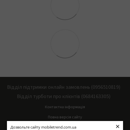
Відділ підтримки онлайн замовлень (0956510819)
Відділ турботи про клієнтів (0684163305)
Контактна інформація
Повна версія сайту
×
Дозвольте сайту mobiletrend.com.ua
Мапа сайту