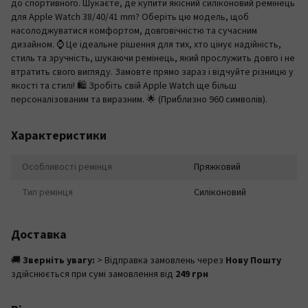
до спортивного. Шукаєте, де купити якісний силіконовий ремінець
для Apple Watch 38/40/41 mm? Оберіть цю модель, щоб
насолоджуватися комфортом, довговічністю та сучасним
дизайном. ⌚️ Це ідеальне рішення для тих, хто цінує надійність,
стиль та зручність, шукаючи ремінець, який прослужить довго і не
втратить свого вигляду. Замовте прямо зараз і відчуйте різницю у
якості та стилі! 🛍️ Зробіть свій Apple Watch ще більш
персоналізованим та виразним. 🌟 (Приблизно 960 символів).
Характеристики
Особливості ремінця
Пряжковий
Тип ремінця
Силіконовий
Доставка
🚚
Зверніть увагу:
> Відправка замовлень через
Нову Пошту
здійснюється при сумі замовлення від
249 грн